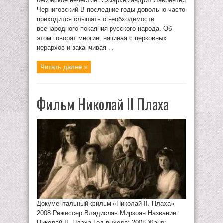
бесовское нечестие. Схиархимандрит Лаврентий
Черниговский В последние годы довольно часто
приходится слышать о необходимости
всенародного покаяния русского народа. Об
этом говорят многие, начиная с церковных
иерархов и заканчивая ...
Читать далее »
Фильм Николай II Плаха
Документальный фильм «Николай II. Плаха»
2008 Режиссер Владислав Мирзоян Название:
Николай II. Плаха Год выхода: 2008 Жанр: