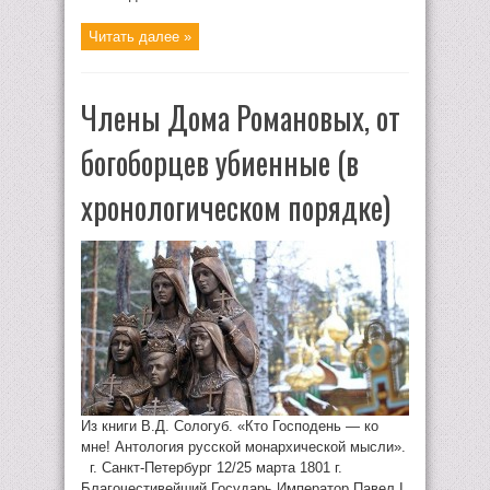
Читать далее »
Члены Дома Романовых, от
богоборцев убиенные (в
хронологическом порядке)
Из книги В.Д. Сологуб. «Кто Господень — ко
мне! Антология русской монархической мысли».
г. Санкт-Петербург 12/25 марта 1801 г.
Благочестивейший Государь Император Павел I