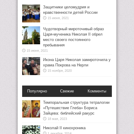
Защитники целомудрия и
нравственности детей России
15 июня, 2021
Чудотворный мироточивый образ
Царя-мученика Николая II обрел
место своего постоянного
пребывания
15 июня, 2021
Икона Царя Николая замироточила у
храма Покрова на Нерли
15 ноября, 2020
Популярно
Свежие
Комменты
Темпоральная структура тетралогии
«Путешествие Глеба» Бориса
Зайцева: библейский ракурс
18 мая, 2023
Николай II кинохроника
1 декабря, 2014