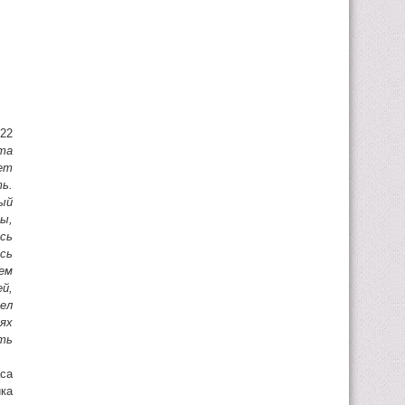
922
та
ет
ь.
ый
ды,
сь
сь
ем
й,
ел
рях
ть
аса
ка