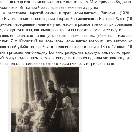
ина – помощника помощника коменданта и М.М.Медведева-Кудрина
 Уральской областной Чрезвычайной комиссии и других.
 о расстреле царской семьи в трех документах: «Записка» (1920 г.
) и Выступление на совещании старых большевиков в Екатеринбурге (1
лодеяния, переданные главным участником в разное время и при соверше
, сходятся в том, как была расстреляна царская семья и ее слуги.
чникам возможно точно установить время начала убийства Николая I
слуг. Я.М.Юровский во всех трех документах говорит, что автомоби
риказ об убийстве, прибыл в половине второго ночи с 16 на 17 июля 1
ант приказал лейб-медику Боткину разбудить царскую семью, которая
-40 минут одевалась и была сведена в полуподвальную комнату до
 началось в половине третьего и закончилось в три часа ночи.