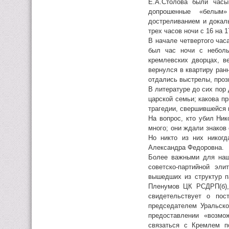
Е.А.Столова были часы
допрошенные «белым»
достреливанием и докал
трех часов ночи с 16 на 
В начале четвертого час
был час ночи с неболь
кремлевских дворцах, в
вернулся в квартиру ран
отдались выстрелы, проз
В литературе до сих пор 
царской семьи; какова п
трагедии, свершившейся в
На вопрос, кто убил Ник
много; они ждали знаков
Но никто из них никог
Александра Федоровна.
Более важными для наш
советско-партийной эл
вышедших из структур п
Пленумов ЦК РСДРП(б),
свидетельствует о пос
председателем Уральско
предоставлении «возмо
связаться с Кремлем п