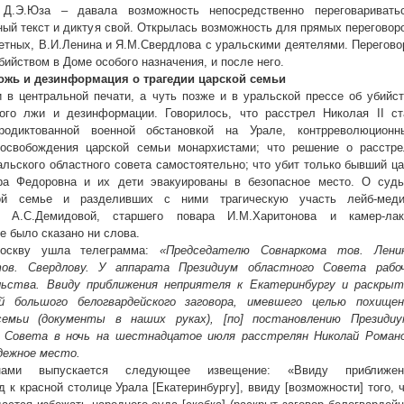
 Д.Э.Юза – давала возможность непосредственно переговариватьс
ный текст и диктуя свой. Открылась возможность для прямых переговор
ретных, В.И.Ленина и Я.М.Свердлова с уральскими деятелями. Перегов
бийством в Доме особого назначения, и после него.
ожь и дезинформация о трагедии царской семьи
 в центральной печати, а чуть позже и в уральской прессе об убийс
ого лжи и дезинформации. Говорилось, что расстрел Николая II ст
родиктованной военной обстановкой на Урале, контрреволюционн
 освобождения царской семьи монархистами; что решение о расстре
льского областного совета самостоятельно; что убит только бывший ц
дра Федоровна и их дети эвакуированы в безопасное место. О судь
ой семье и разделивших с ними трагическую участь лейб-меди
ы А.С.Демидовой, старшего повара И.М.Харитонова и камер-лак
е было сказано ни слова.
Москву ушла телеграмма:
«Председателю Совнаркома тов. Ленин
в. Свердлову. У аппарата Президиум областного Совета рабоч
льства. Ввиду приближения неприятеля к Екатеринбургу и раскрыт
й большого белогвардейского заговора, имевшего целью похищен
емьи (документы в наших руках), [по] постановлению Президиу
го Совета в ночь на шестнадцатое июля расстрелян Николай Романо
дежное место.
ми выпускается следующее извещение: «Ввиду приближен
 к красной столице Урала [Екатеринбургу], ввиду [возможности] того, 