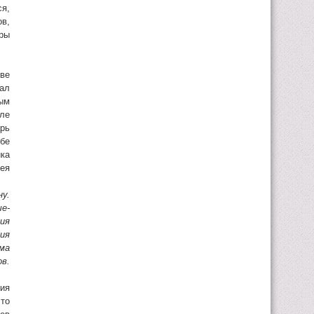
я,
ов,
оры
тве
ал
ым
ле
арь
бе
ка
ея
у.
е-
ия
ия
ма
в.
ия
что