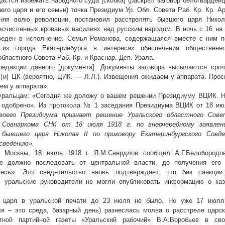
астся избежать народного суда [скобка] (раскрыт заговор белогвардей
го царя и его семьи) точка Президиум Ур. Обл. Совета Раб. Кр. Кр. А
лняя волю революции, постановил расстрелять бывшего царя Никол
есчисленных кровавых насилиях над русским народом. В ночь с 16 на
веден в исполнение. Семья Романова, содержащаяся вместе с ним п
 из города Екатеринбурга в интересах обеспечения общественно
бластного Совета Раб. Кр. и Краснар. Деп. Урала.
едакции данного [документа]. Документы заговора высылаются сроч
 [и] ЦК (вероятно, ЦИК. — Л.Л.). Извещения ожидаем у аппарата. Про
ем у аппарата».
уральцам: «Сегодня же доложу о вашем решении Президиуму ВЦИК. Н
т одобрено». Из протокола № 1 заседания Президиума ВЦИК от 18 ию
оего Президиума признает решение Уральского областного Сове
е Совнаркома СНК от 18 июля 1918 г. по внеочередному заявлен
и бывшего царя Николая
II по приговору Екатеринбургского Совде
сведению».
 Москвы, 18 июля 1918 г. Я.М.Свердлов сообщил А.Г.Белобородов
е должно последовать от центральной власти, до получения его 
тесь». Это свидетельство вновь подтверждает, что без санкции
м уральские руководители не могли опубликовать информацию о каз
е царя в уральской печати до 23 июля не было. Но уже 17 июля
ля – это среда, базарный день) разнеслась молва о расстреле царс
тной партийной газеты «Уральский рабочий» В.А.Воробьев в сво