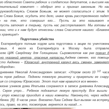
го областного Совета рабочих и солдатских депутатов, и высшее на
лнительный комитет – одобрил это и признал законным. Но на
 руководствуясь Словом Божьим, не может согласиться с этим. 
ию Слова Божия, осудить это дело, иначе кровь расстрелянного паде
о на тех, кто совершил его… Пусть за это называют н
 пусть заточат в тюрьму, пусть нас расстреливают. Мы готовы в
нии, что и к нам будут отнесены слова Спасителя нашего: «Блажен
 хранящие!»
Подготовка убийства
 Екатеринбурге полным ходом шла подготовка к акции по уничтожен
новых. 4 июля из Екатеринбурга в Москву была отправле
елю ЦИК Свердлову для Голощекина. Сыромолотов как раз
поехал 
сно указаний центра, опасения напрасны.
Авдеев сменен, его помощн
есто Авдеева –
Юровский, внутренний караул весь сменен, заменяет
обородов».
1/2
 дневнике Николай Александрович записал:
«Утром около 10
часа
и трое рабочих. Подняли тяжелую решетку и прикрепили ее снару
ния со стороны Юровского. Этот тип нам нравится все менее».
жизни узников дома Ипатьева сохранился в записи дневника Алексан
.
Серое утро… Ребенок подхватил легкую простуду. Все вышли 
 утро комиссар приходит в наши комнаты. Наконец-то, через недел
ебенка. [В]. 8 часов ужин. Внезапно Лика Седнев был вызван на встреч
юсь, право, на это, посмотрим, вернется ли назад…».