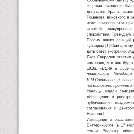
коронованному палачу уд
с целью похищения бывше
депутатов Урала, испо
Романова, виновного в б
июля приговор этот при
стражей, эвакуирована
спокойствия. Президиум о
Просим ваших санкций р
курьером [1] Совнаркому
дать ответ экстренно. Жд
Яков Свердлов ответил 
сомнения, что оно буде
1918г.
«ВЦИК в лице св
правильным. Заседани
Я.М.Свердлова о казн
постановило: принять к 
Уральцы ждали санкции
«Извещение о расстрел
публикования воздержи
согласования с Центро
Николая II.
Извещения о расстрел
Екатеринбурге (а 17 ию
семьи. Редактор облас