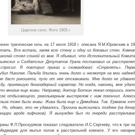
Царское село. Фото 1905 г.
енно трагическая ночь на 17 июля 1918 г. описана Я.М.Юровским в 1
стать. Все встали, заняв всю стену и одну из боковых стен. Комна
Николай стоял спиной ко мне. Я объявил, что Исполнительный Комит
тьянских и Солдатских Депутатов Урала постановил их расстрелят
 спросил. Я повторил приказ и скомандовал: «Стрелять». Перв
убил Николая. Пальба длилась очень долго и несмотря на мои надеж
не даст рикошета, пули от нее отскакивали. Мне долго не удавало
у, принявшую безалаберный характер. Но когда, наконец, мне удало
что многие еще живы. Например, доктор Боткин лежал опершись локт
позе отдыхающего, револьверным выстрелом с ним покончил. Алексе
льга тоже были живы. Жива была еще и Демидова. Тов. Ермаков хот
Но, однако, это не удавалось. Причина выяснилась позднее (на доче
нцири вроде лифчиков). Я вынужден был по очереди расстрелива
раны Ф.П.Проскуряков показал следователю И.С.Сергееву, что в три ч
.Медведев для мытья полов в расстрельной комнате. У его напарни