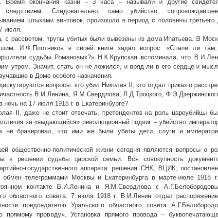
. Время окончания казни – 3 часа – называли и другие свидетел
 следствием. Следовательно, само убийство, сопровождавшее
ыванием штыками винтовок, произошло в период с половины третьего
17 июля.
а, с рассветом, трупы убитых были вывезены из дома Ипатьева. В Мос
шим. И.Ф.Плотников в своей книге задал вопрос: «Спали ли там,
ершители судьбы Романовых?» Н.К.Крупская вспоминала, что В.И.Лен
ним утром. Значит, спать он не ложился, и вряд ли в его сердце и мыс
вучавшие в Доме особого назначения.
дискутируются вопросы: кто убил Николая II, кто отдал приказ о расстр
ричастность В.И.Ленина, Я.М.Свердлова, Л.Д.Троцкого, Ф.Э.Дзержинског
 ночь на 17 июля 1918 г. в Екатеринбурге?
олая II, даже не стоит отвечать, претендентов на роль цареубийцы б
 отличия за «выдающийся» революционный подвиг – убийство императо
да не бравировал, что ими же были убиты дети, слуги и императри
ей общественно-политической жизни сегодня являются вопросы о ро
иты в решении судьбы царской семьи. Вся совокупность документо
артийно-государственного аппарата: решения СНК, ВЦИК; постановле
 обмен телеграммами Москвы и Екатеринбурга в марте-июле 1918 г.
тоянном контакте В.И.Ленина и Я.М.Свердлова с А.Г.Белобородовы
го областного совета. 7 июля 1918 г. В.И.Ленин отдал распоряжени
жности председателю Уральского областного совета А.Г.Белобородо
о прямому проводу». Установка прямого провода – буквопечатающе