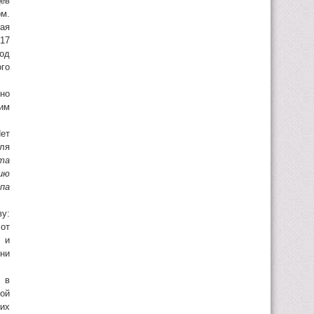
цев
рм.
ая
 17
од
го
но
сим
ет
ля
та
ию
па
у:
от
 и
ни
 в
кой
их