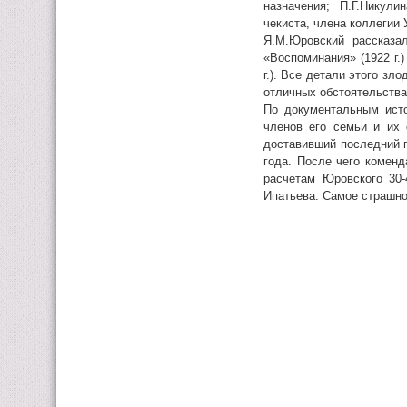
назначения; П.Г.Никул
чекиста, члена коллегии
Я.М.Юровский рассказал
«Воспоминания» (1922 г.
г.). Все детали этого з
отличных обстоятельствах
По документальным исто
членов его семьи и их 
доставивший последний п
года. После чего коменд
расчетам Юровского 30
Ипатьева. Самое страшное