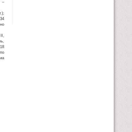
 –
);
934
нно
I,
ль,
918
 по
ма