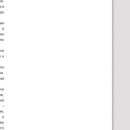
и,
ся
 до
кве
 в
ин
лях
еле
о к
ыло
ра.
ца
ли
в,
ния
 –
м,
е о
ву
го