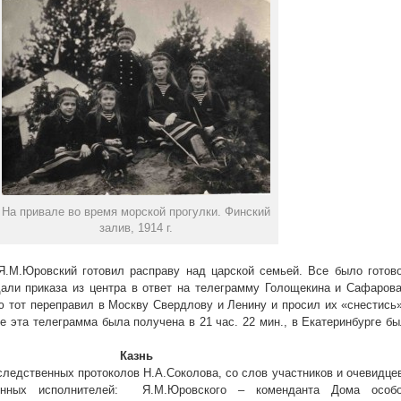
На привале во время морской прогулки. Финский
залив, 1914 г.
Я.М.Юровский готовил расправу над царской семьей. Все было готов
али приказа из центра в ответ на телеграмму Голощекина и Сафаров
ю тот переправил в Москву Свердлову и Ленину и просил их «снестись
е эта телеграмма была получена в 21 час. 22 мин., в Екатеринбурге б
Казнь
 следственных протоколов Н.А.Соколова, со слов участников и очевидце
венных исполнителей: Я.М.Юровского – коменданта Дома особо