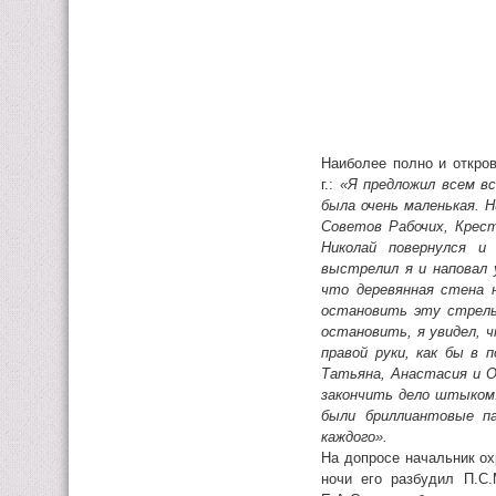
Наиболее полно и откров
г.:
«Я предложил всем в
была очень маленькая. 
Советов Рабочих, Крес
Николай повернулся и
выстрелил я и наповал 
что деревянная стена 
остановить эту стрельб
остановить, я увидел, 
правой руки, как бы в 
Татьяна, Анастасия и О
закончить дело штыком. 
были бриллиантовые па
каждого».
На допросе начальник ох
ночи его разбудил П.С