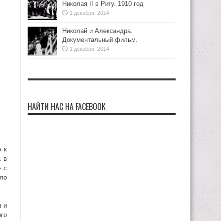
Николая II в Ригу. 1910 год
1 декабря, 2014
Николай и Александра.
Документальный фильм.
1 декабря, 2014
НАЙТИ НАС НА FACEBOOK
о к
а в
» с
ыло
в и
го