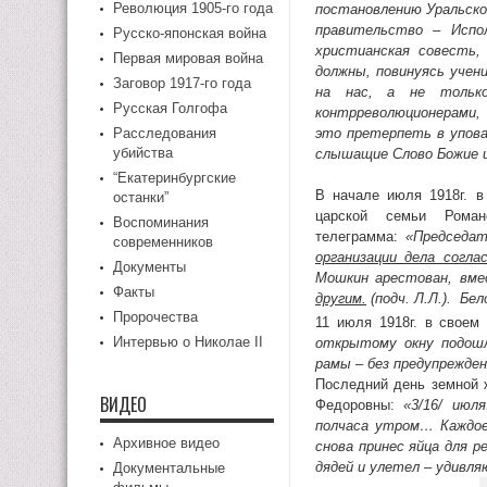
Революция 1905-го года
постановлению Уральско
правительство – Испо
Русско-японская война
христианская совесть,
Первая мировая война
должны, повинуясь учен
Заговор 1917-го года
на нас, а не тольк
Русская Голгофа
контрреволюционерами,
Расследования
это претерпеть в упова
убийства
слышащие Слово Божие и
“Екатеринбургские
В начале июля 1918г. в
останки”
царской семьи Рома
Воспоминания
телеграмма:
«Председат
современников
организации дела согла
Документы
Мошкин арестован, вм
Факты
другим.
(подч. Л.Л.). Бел
Пророчества
11 июля 1918г. в своем
Интервью о Николае II
открытому окну подошл
рамы – без предупрежде
Последний день земной 
ВИДЕО
Федоровны:
«3/16/ июля
полчаса утром… Каждое
Архивное видео
снова принес яйца для р
дядей и улетел – удивля
Документальные