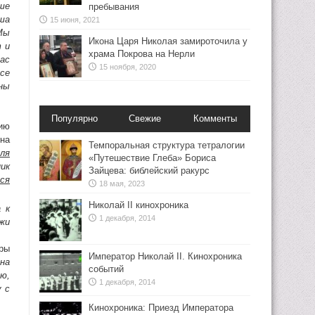
ше
пребывания
ша
15 июня, 2021
Мы
Икона Царя Николая замироточила у
т и
храма Покрова на Нерли
ас
15 ноября, 2020
се
ны
Популярно
Свежие
Комменты
ию
на
Темпоральная структура тетралогии
для
«Путешествие Глеба» Бориса
ик
Зайцева: библейский ракурс
ся
18 мая, 2023
Николай II кинохроника
 к
1 декабря, 2014
жи
дры
Император Николай II. Кинохроника
на
событий
ю,
1 декабря, 2014
у с
Кинохроника: Приезд Императора