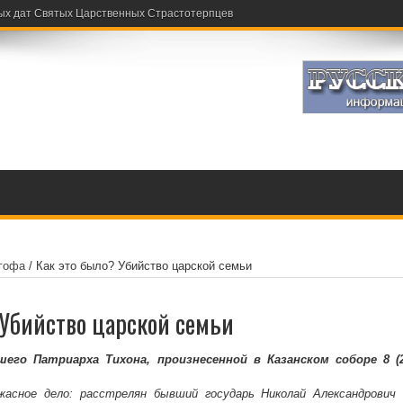
ых дат Святых Царственных Страстотерпцев
гофа
/
Как это было? Убийство царской семьи
 Убийство царской семьи
его Патриарха Тихона, произнесенной в Казанском соборе
8 (
жасное дело: расстрелян бывший государь Николай Александрович 