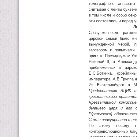
телеграфного аппарата
считывая с ленты буквен
в том числе и особо сек
эти состоялись и перед у
Л
Сразу же после трагедии
царской семьи было мн
вынужденной мерой, п
заговором и попытками
принято Президиумом Ура
Николай II, а Алексан
приближенных к царск
Е.С.Боткина, фрейлин
императора А.В.Труппа н
Из Екатеринбурга в 
Председателю ВЦИК то
крестьянского правите
Чрезвычайной комиссие
бывшего царя и его с
[Уральского] областно
Семья эвакуирована в на
По этому поводу на
контрреволюционных банд