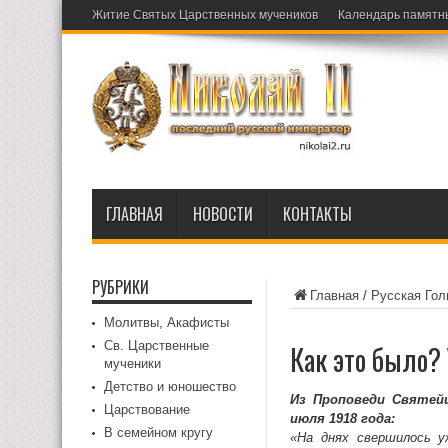
Житие Святых Царственных мучеников
Календарь памятн
ГЛАВНАЯ
НОВОСТИ
КОНТАКТЫ
РУБРИКИ
Главная
/
Русская Гол
Молитвы, Акафисты
Св. Царственные
Как это было?
мученики
Детство и юношество
Из Проповеди Святейш
Царствование
июля 1918 года:
В семейном кругу
«На днях свершилось у