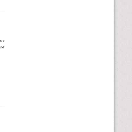
то
не