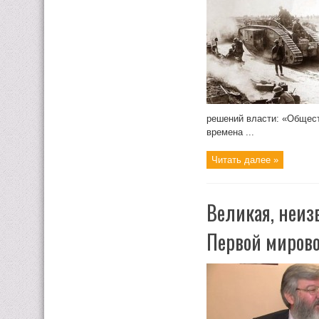
решений власти: «Общест
времена ...
Читать далее »
Великая, неиз
Первой миров