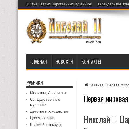
Житие Святых Царственных мучеников
Календарь памятн
ГЛАВНАЯ
НОВОСТИ
КОНТАКТЫ
РУБРИКИ
Главная
/
Первая миро
Молитвы, Акафисты
Первая мировая
Св. Царственные
мученики
Детство и юношество
Николай II: Ц
Царствование
В семейном кругу