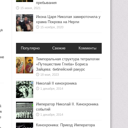
пребывания
15 июня, 2021
Икона Царя Николая замироточила у
храма Покрова на Нерли
15 ноября, 2020
да
Популярно
Свежие
Комменты
 не
Темпоральная структура тетралогии
«Путешествие Глеба» Бориса
Зайцева: библейский ракурс
18 мая, 2023
Николай II кинохроника
1 декабря, 2014
Император Николай II. Кинохроника
й
событий
я
1 декабря, 2014
е
Кинохроника: Приезд Императора
в