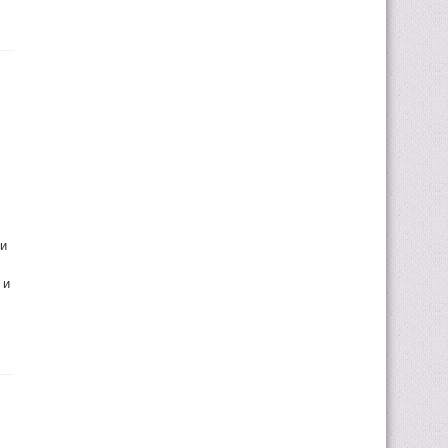
ки
 и