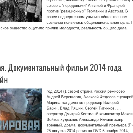
союзе с “передовыми” Англией и Францией
против “реакционных” Германии и Австрии. В
ранее подверженном унынию общественном
сознании появилась общенациональная цель. 
сское общество ощутило прилив молодости, реальность общего дела,
я. Документальный фильм 2014 года.
айн
год 2014 (1 сезон) страна Россия режиссер
Андрей Верещагин, Алексей Федосов сценари
Марина Бандиленко продюсер Валерий
Бабич, Влад Ряшин, Сергей Титинков, …
оператор Дмитрий Киптилый композитор Макс
Войтов художник Александр Якимов жанр
военный, драма, документальный премьера (Р
25 августа 2014 релиз на DVD 5 ноября 2014,