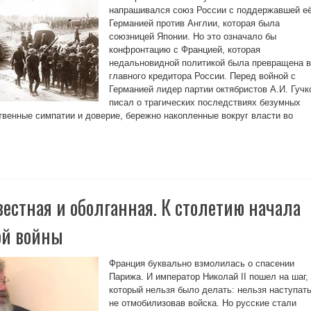
напрашивался союз России с поддержавшей е
Германией против Англии, которая была
союзницей Японии. Но это означало бы
конфронтацию с Францией, которая
недальновидной политикой была превращена в
главного кредитора России. Перед войной с
Германией лидер партии октябристов А.И. Гучк
писал о трагических последствиях безумных
венные симпатии и доверие, бережно накопленные вокруг власти во
вестная и оболганная. К столетию начала
ой войны
Франция буквально взмолилась о спасении
Парижа. И император Николай II пошел на шаг,
который нельзя было делать: нельзя наступать
не отмобилизовав войска. Но русские стали