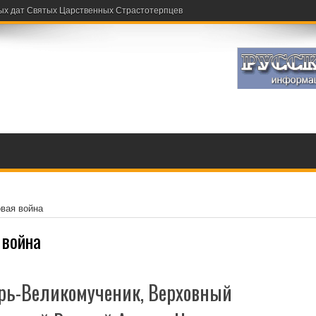
ых дат Святых Царственных Страстотерпцев
вая война
 война
арь-Великомученик, Верховный