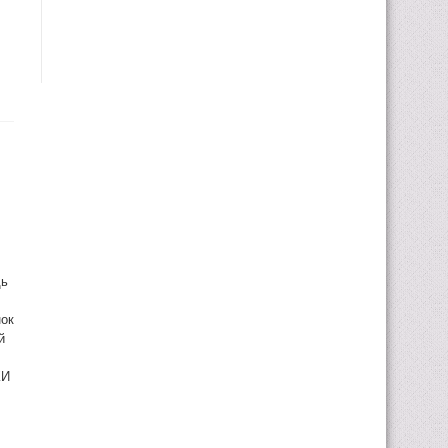
щь
нок
й
КИ