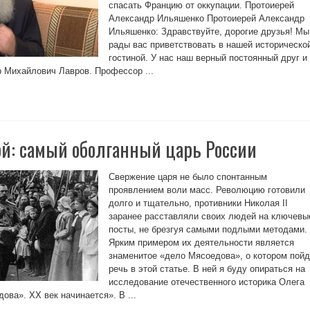
спасать Францию от оккупации. Протоиерей
Александр Ильяшенко Протоиерей Александр
Ильяшенко: Здравствуйте, дорогие друзья! Мы
рады вас приветствовать в нашей историческо
гостиной. У нас наш верный постоянный друг и
р Михайлович Лавров. Профессор ...
й: самый оболганный царь России
Свержение царя не было спонтанным
проявлением воли масс. Революцию готовили
долго и тщательно, противники Николая II
заранее расставляли своих людей на ключевы
посты, не брезгуя самыми подлыми методами.
Ярким примером их деятельности является
знаменитое «дело Мясоедова», о котором пойд
речь в этой статье. В ней я буду опираться на
исследование отечественного историка Олега
ва». XX век начинается». В ...