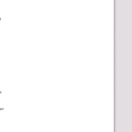
й
е
ет