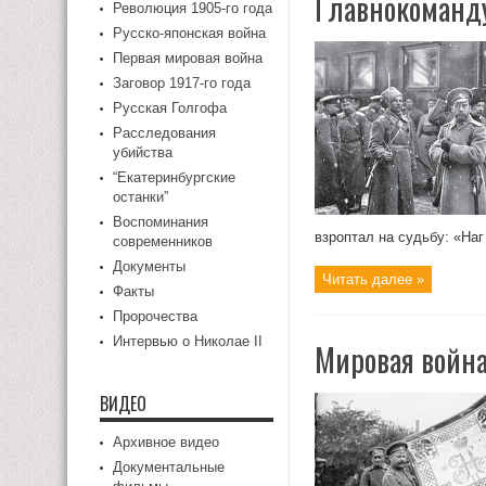
Главнокоманду
Революция 1905-го года
Русско-японская война
Первая мировая война
Заговор 1917-го года
Русская Голгофа
Расследования
убийства
“Екатеринбургские
останки”
Воспоминания
взроптал на судьбу: «Наг
современников
Документы
Читать далее »
Факты
Пророчества
Интервью о Николае II
Мировая война
ВИДЕО
Архивное видео
Документальные