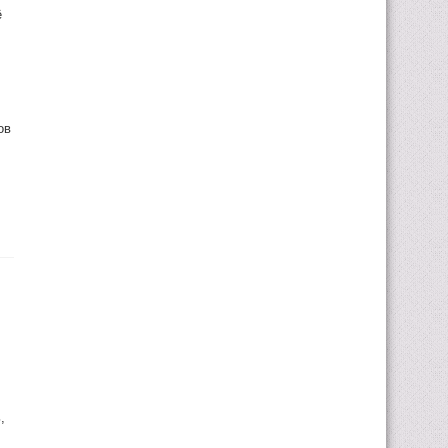
ё
ов
,