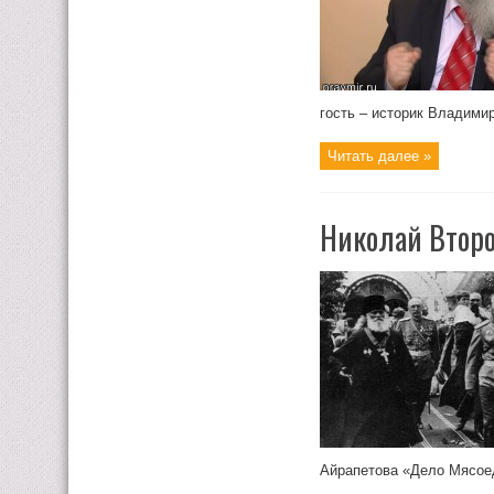
гость – историк Владими
Читать далее »
Николай Второ
Айрапетова «Дело Мясоедо