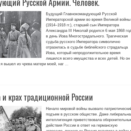
ющий Русской Армии. Человек.
Будущий Главнокомандующий Русской
Императорской армии во время Великой войны
(1914–1918 гг.), старший сын Императора
Александра III Николай родился 6 мая 1868 го
в день Иова Многострадального. Трагическая
судьба русского Императора символично
отразилась в судьбе библейского страдальца
Иова, который непродолжительное время
лишился всего имущества и всех детей. Но он
 я вышел из чрева матери моей, наг ...
 и крах традиционной России
Начало мировой войны вызвало патриотически
подъем в русском обществе. Даже либеральна
интеллигенция приветствовала оборонительны
действия России в ответ на германскую
агрессию, поскольку Россия вступила в войну 