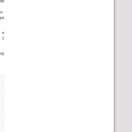
ир
ял
ира
 и
, 1
год