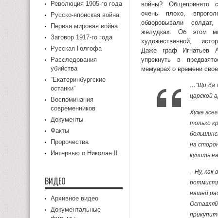
Революция 1905-го года
войны? Общепринято с
очень плохо, впрогол
Русско-японская война
обворовывали солдат
Первая мировая война
желудках. Об этом мн
Заговор 1917-го года
художественной, истор
Русская Голгофа
Даже граф Игнатьев А.
Расследования
упрекнуть в предвзят
убийства
мемуарах о времени свое
“Екатеринбургские
…”Щи да 
останки”
царской а
Воспоминания
современников
Хуже всег
Документы
только кр
Факты
большинс
Пророчества
на сторон
Интервью о Николае II
купить на
– Ну, как
ВИДЕО
ротмистр 
нашей рас
Архивное видео
Оставляйт
Документальные
прикупит