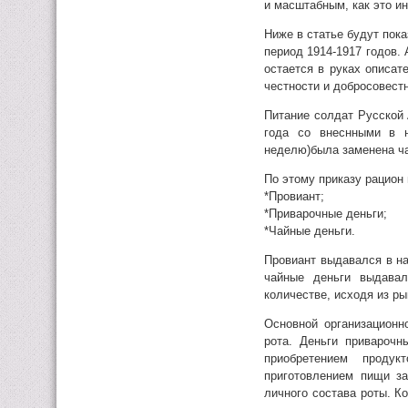
и масштабным, как это и
Ниже в статье будут пок
период 1914-1917 годов. 
остается в руках описат
честности и добросовест
Питание солдат Русской
года со внеснными в н
неделю)была заменена ч
По этому приказу рацион 
*Провиант;
*Приварочные деньги;
*Чайные деньги.
Провиант выдавался в на
чайные деньги выдавал
количестве, исходя из ры
Основной организационн
рота. Деньги привароч
приобретением продук
приготовлением пищи з
личного состава роты. 