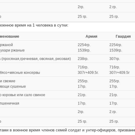
2гр.
2.гр.
р
25 гр.
25 гр.
оенное время на 1 человека в сутки:
ание
Армия
Гвардия
 ржаной
2254гр.
2254гр.
Сухари ржаные
1539гр.
1539гр.
 (просяная,гречневая, овсяная, рисовая)
238гр.
307гр.
716гр.
716гр.
Мясо+мясные консервы
307г+409.5г.
307г+409.5г
и свежие
255гр.
255гр.
Овощи сушеные
17гр.
17гр.
 коровье или сало свиное
21гр.
21гр.
 пшеничная
17гр.
17гр.
2гр.
2.гр.
р
25 гр.
25 гр.
ами в военное время членов семей солдат и унтер-офицеров, призван