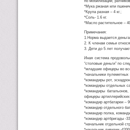
по мобилизации, ратников
*Мука ржаная или пшеничн
*Крупа разная – 4 кг.;
*Соль- 1.6 кг.
*Масло растительное – 40
Примечания:
1.Норма выдается деньга
2. К членам семьи относя
3. Дети до 5 лет получа
Иная система продоволь
“столовые деньги” по сл
*младшие офицеры во все
*начальники пулеметных 
*командиры рот, эскадрон
*командиры отдельных са
*командиры батальонов,
офицеры артиллерийских 
*командир артбатареи – 9
*командир отдельного бат
*командир полка, команд
*командир артбригады -33
*начальник отдельной стр
*начальник дивизии -4200