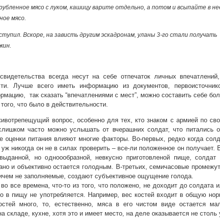
рубленное мясо с луком, кашицу варите отдельно, а потом и всыпайте в не
ное мясо.
оступил. Вскоре, на зависть другим эскадронам, уланы 3-го стали получать
жин.
видетельства всегда несут на себе отпечаток личных впечатлений,
сти. Лучше всего иметь информацию из документов, первоисточнико
мацию, так сказать “впечатлениями с мест”, можно составить себе бо
того, что было в действительности.
животрепещущий вопрос, особенно для тех, кто знаком с армией по св
слишком часто можно услышать от вчерашних солдат, что питались о
е оценки питания влияют многие факторы. Во-первых, редко когда сол
уж никогда он не в силах проверить – все-ли положенное он получает. 
выданной, но одноообразной, невкусно приготовленой пище, солдат 
дано и объективно остается голодным. В-третьих, семичасовые промежу
ичем не заполняемые, создают субъективное ощущение голода.
 во все времена, что-то из того, что положено, не доходит до солдата 
то в пищу не употребляется. Например, вес костей входит в общую но
остей много, то, естественно, мяса в его чистом виде остается ма
а складе, кухне, хотя это и имеет место, на деле оказывается не столь