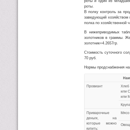
роты и один из младших
роты.
В полку контроль за пр
заведующий хозяйством 
полка по хозяйственной ч
В нижеприводимых табл
золотников в граммы. Же
золотник=4.2657гр.
Стоимость суточного сол
70 руб.
Нормы продснабжения на 
Наименов
Провиант
Хлеб
или 
или М
Крупа
Приварочные
Мясо
деньги, на
которые можно
Овощи
купить: