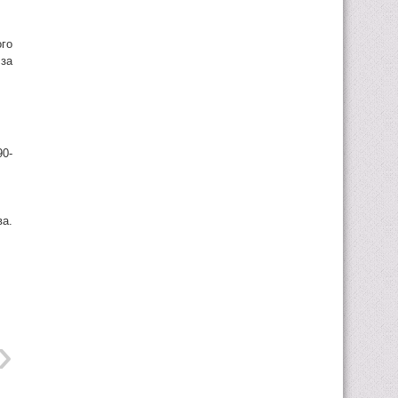
ого
за
90-
а.