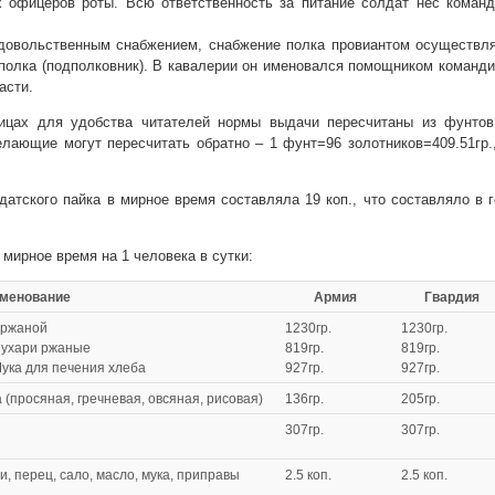
 офицеров роты. Всю ответственность за питание солдат нес команд
одовольственным снабжением, снабжение полка провиантом осуществл
полка (подполковник). В кавалерии он именовался помощником команд
асти.
ицах для удобства читателей нормы выдачи пересчитаны из фунтов
лающие могут пересчитать обратно – 1 фунт=96 золотников=409.51гр.
датского пайка в мирное время составляла 19 коп., что составляло в 
мирное время на 1 человека в сутки:
ание
Армия
Гвардия
 ржаной
1230гр.
1230гр.
Сухари ржаные
819гр.
819гр.
ука для печения хлеба
927гр.
927гр.
 (просяная, гречневая, овсяная, рисовая)
136гр.
205гр.
307гр.
307гр.
, перец, сало, масло, мука, приправы
2.5 коп.
2.5 коп.