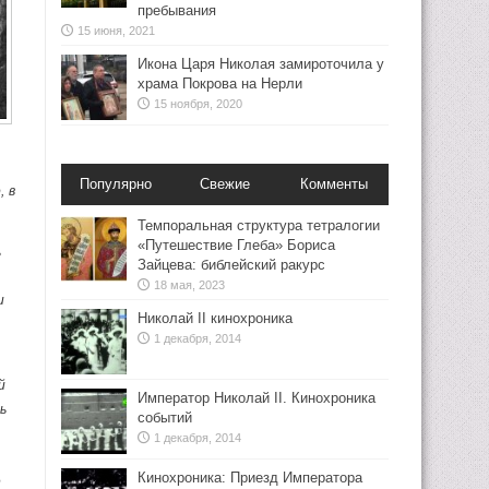
пребывания
15 июня, 2021
Икона Царя Николая замироточила у
храма Покрова на Нерли
15 ноября, 2020
Популярно
Свежие
Комменты
, в
Темпоральная структура тетралогии
«Путешествие Глеба» Бориса
ь
Зайцева: библейский ракурс
18 мая, 2023
и
Николай II кинохроника
1 декабря, 2014
й
Император Николай II. Кинохроника
ь
событий
1 декабря, 2014
Кинохроника: Приезд Императора
е