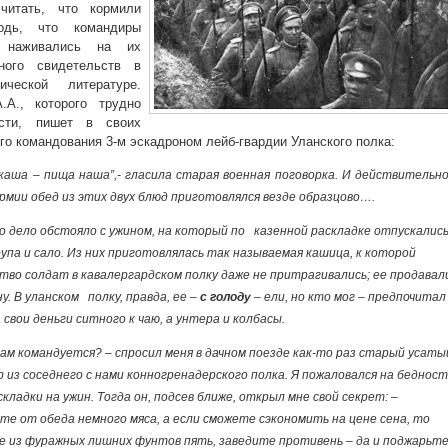
читать, что кормили
одь, что командиры
, наживались на их
ого свидетельств в
ической литературе.
А., которого трудно
ости, пишет в своих
го командования 3-м эскадроном лейб-гвардии Уланского полка:
каша – пища наша”,- гласила старая военная поговорка. И действительно
рмии обед из этих двух блюд приготов­лялся везде образцово….
о дело обстояло с ужином, на который по казенной раскладке отпускалис
упа и сало. Из них приготовлялась так называемая кашица, к которой
тво солдат в кавалергардском полку даже не притрагивались; ее продавал
у. В уланском полку, правда, ее –
с голоду
– ели, но кто мог – предпочитал
 свои деньги ситного к чаю, а унтера и колбасы.
 вам командуется? – спросил меня в дачном поезде как-то раз старый усаты
из соседнего с нами конногренадерского полка. Я пожаловался на бедност
кладки на ужин. Тогда он, подсев ближе, открыл мне свой секрет: –
е от обеда немного мяса, а если сможете сэкономить на цене сена, то
е из фуражных лишних фунтов пять, заведите противень – да и поджарьт