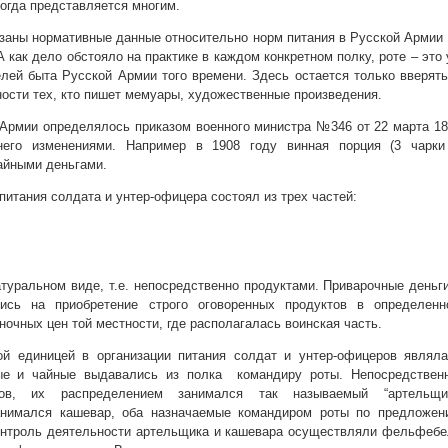
ногда представляется многим.
азаны нормативные данные относительно норм питания в Русской Арми
А как дело обстояло на практике в каждом конкретном полку, роте – это
елей быта Русской Армии того времени. Здесь остается только вверят
ности тех, кто пишет мемуары, художественные произведения.
 Армии определялось приказом военного министра №346 от 22 марта 1
его изменениями. Например в 1908 году винная порция (3 чарки
айными деньгами.
питания солдата и унтер-офицера состоял из трех частей:
туральном виде, т.е. непосредственно продуктами. Приварочные деньг
ись на приобретение строго оговоренных продуктов в определенн
ночных цен той местности, где располагалась воинская часть.
ой единицей в организации питания солдат и унтер-офицеров являла
ные и чайные выдавались из полка командиру роты. Непосредственн
тов, их распределением занимался так называемый “артельщик
анимался кашевар, оба назначаемые командиром роты по предложен
Контроль деятельности артельщика и кашевара осуществляли фельфеб