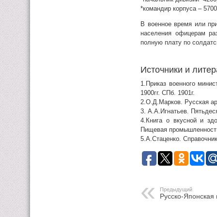
*командир корпуса – 5700
В военное время или при
населения офицерам ра
полную плату по солдатс
Источники и литер
1.Приказ военного минис
1900гг. СПб. 1901г.
2.О.Д.Марков. Русская ар
3. А.А.Игнатьев. Пятьдес
4.Книга о вкусной и зд
Пищевая промышленность
5.А.Стаценко. Справочни
Предыдущий
Русско-Японская