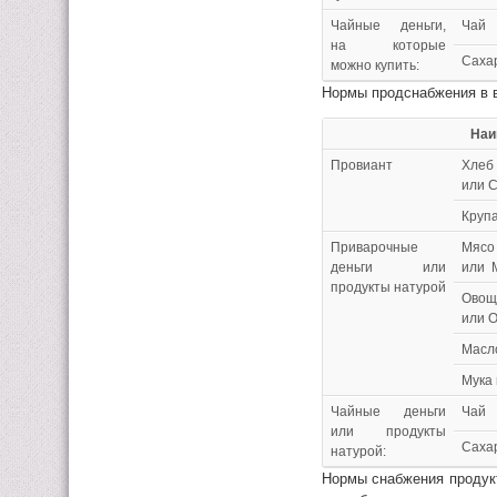
Чайные деньги,
Чай
на которые
Саха
можно купить:
Нормы продснабжения в в
Наименов
Провиант
Хлеб
или 
Крупа
Приварочные
Мясо
деньги или
или 
продукты натурой
Овощ
или 
Масло
Мука
Чайные деньги
Чай
или продукты
Саха
натурой:
Нормы снабжения продукт