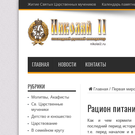
Житие Святых Царственных мучеников
Календарь памятн
ГЛАВНАЯ
НОВОСТИ
КОНТАКТЫ
РУБРИКИ
Главная
/
Первая миро
Молитвы, Акафисты
Св. Царственные
Рацион питани
мученики
Детство и юношество
Как и чем кормили р
Царствование
последний период истори
В семейном кругу
т.е. перед началом и в