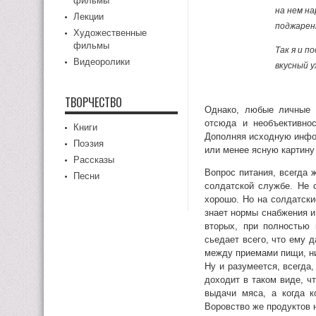
фильмы
на нем на
Лекции
поджарен
Художественные
фильмы
Так я и п
Видеоролики
вкусный у
ТВОРЧЕСТВО
Однако, любые личные с
отсюда и необъективно
Книги
Дополняя исходную инфор
Поэзия
или менее ясную картину 
Рассказы
Вопрос питания, всегда 
Песни
солдатской службе. Не 
хорошо. Но на солдатски
знает нормы снабжения и 
вторых, при полностью 
сьедает всего, что ему 
между приемами пищи, н
Ну и разумеется, всегда,
доходит в таком виде, ч
выдачи мяса, а когда к
Воровство же продуктов н