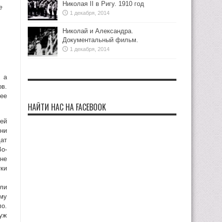
Николая II в Ригу. 1910 год
е
1 декабря, 2014
Николай и Александра.
Документальный фильм.
1 декабря, 2014
 а
в.
лее
НАЙТИ НАС НА FACEBOOK
оей
ни
дат
Во-
не
тки
или
рму
ло.
 уж