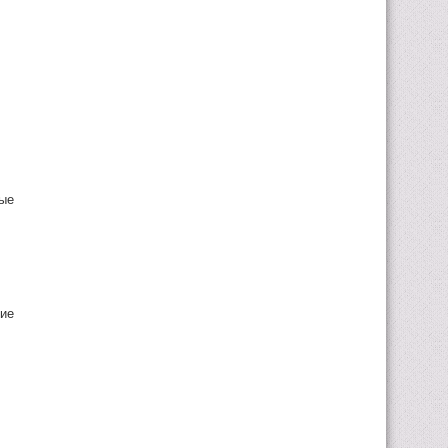
ые
ие