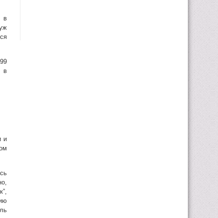
и в
 уж
ься
899
 в
и и
ом
сь
о,
”,
ию
ель