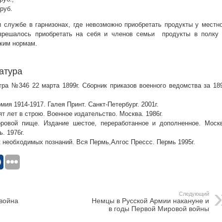
руб.
 службе в гарнизонах, где невозможно приобретать продукты у местн
зрешалось приобретать на себя и членов семьи продукты в полку 
ким нормам.
атура
тра №346 22 марта 1899г. Сборник приказов военного ведомства за 18
мия 1914-1917. Галея Принт. Санкт-Петербург. 2001г.
ят лет в строю. Военное издательство. Москва. 1986г.
оровой пище. Издание шестое, переработанное и дополненное. Москв
. 1976г.
к необходимых познаний. Вся Пермь,Алгос Прессс. Пермь 1995г.
Следующий
 война
Немцы в Русской Армии накануне и
в годы Первой Мировой войны