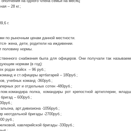
 ополчения на одного члена семьи на месяц:
ая – 28 кг.;
9,6 г.
ми по рыночным ценам данной местности.
тся- жена, дети, родители на иждивении.
ют половину нормы.
ственного снабжения была для офицеров. Они получали так называем
едующим нормам (в год):
х родах войск – 96 руб.;
команд и ст.офицеры артбатарей – 180руб.;
ов, учебных команд -360руб.;
перных рот и отдельных сотен -480руб.;
 пом.командира полка, командиры рот крепостной артиллерии, младш
бригад – 600руб.;
00руб.;
альона, арт.дивизиона -1056руб.;
ир неотдельной бригады -2700руб.;
00 руб.;
елковой, кавлерийской бригады -330руб.;
руб.;