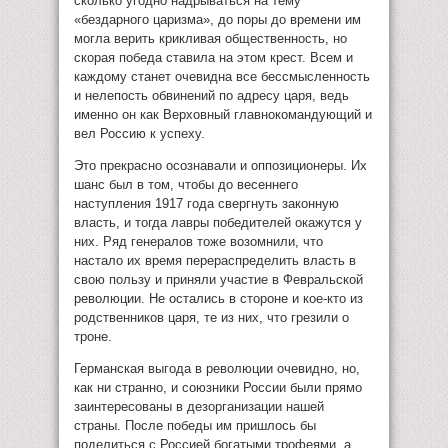
сколько угодно надрываться на тему
«бездарного царизма», до поры до времени им
могла верить крикливая общественность, но
скорая победа ставила на этом крест. Всем и
каждому станет очевидна все бессмысленность
и нелепость обвинений по адресу царя, ведь
именно он как Верховный главнокомандующий и
вел Россию к успеху.
Это прекрасно осознавали и оппозиционеры. Их
шанс был в том, чтобы до весеннего
наступления 1917 года свергнуть законную
власть, и тогда лавры победителей окажутся у
них. Ряд генералов тоже возомнили, что
настало их время перераспределить власть в
свою пользу и приняли участие в Февральской
революции. Не остались в стороне и кое-кто из
родственников царя, те из них, что грезили о
троне.
Германская выгода в революции очевидно, но,
как ни странно, и союзники России были прямо
заинтересованы в дезорганизации нашей
страны. После победы им пришлось бы
поделиться с Россией богатыми трофеями, а