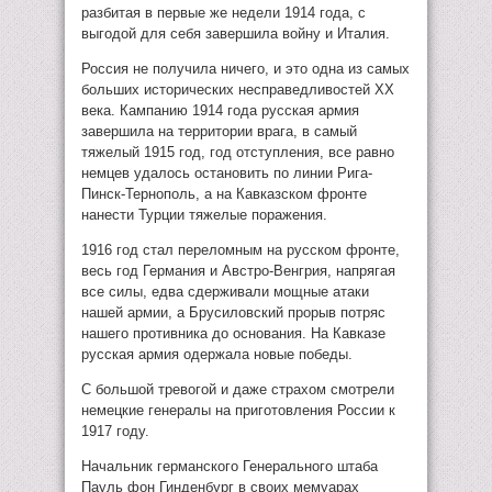
разбитая в первые же недели 1914 года, с
выгодой для себя завершила войну и Италия.
Россия не получила ничего, и это одна из самых
больших исторических несправедливостей XX
века. Кампанию 1914 года русская армия
завершила на территории врага, в самый
тяжелый 1915 год, год отступления, все равно
немцев удалось остановить по линии Рига-
Пинск-Тернополь, а на Кавказском фронте
нанести Турции тяжелые поражения.
1916 год стал переломным на русском фронте,
весь год Германия и Австро-Венгрия, напрягая
все силы, едва сдерживали мощные атаки
нашей армии, а Брусиловский прорыв потряс
нашего противника до основания. На Кавказе
русская армия одержала новые победы.
С большой тревогой и даже страхом смотрели
немецкие генералы на приготовления России к
1917 году.
Начальник германского Генерального штаба
Пауль фон Гинденбург в своих мемуарах