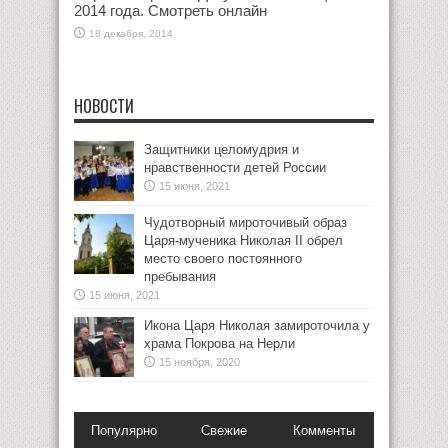
2014 года. Смотреть онлайн
18 декабря, 2014
НОВОСТИ
Защитники целомудрия и
нравственности детей России
15 июня, 2021
Чудотворный мироточивый образ
Царя-мученика Николая II обрел
место своего постоянного
пребывания
15 июня, 2021
Икона Царя Николая замироточила у
храма Покрова на Нерли
15 ноября, 2020
Популярно
Свежие
Комменты