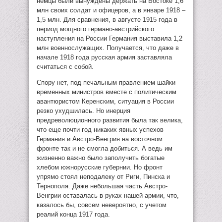
немцы были вынуждены держать на Востоке 1,6
млн своих солдат и офицеров, а в январе 1918 –
1,5 млн. Для сравнения, в августе 1915 года в
период мощного германо-австрийского
наступления на России Германия выставила 1,2
млн военнослужащих. Получается, что даже в
начале 1918 года русская армия заставляла
считаться с собой.
Спору нет, под печальным правлением шайки
временных министров вместе с политическим
авантюристом Керенским, ситуация в России
резко ухудшилась. Но инерция
предреволюционного развития была так велика,
что еще почти год никаких явных успехов
Германия и Австро-Венгрия на восточном
фронте так и не смогла добиться. А ведь им
жизненно важно было заполучить богатые
хлебом южнорусские губернии. Но фронт
упрямо стоял неподалеку от Риги, Пинска и
Тернополя. Даже небольшая часть Австро-
Венгрии оставалась в руках нашей армии, что,
казалось бы, совсем невероятно, с учетом
реалий конца 1917 года.