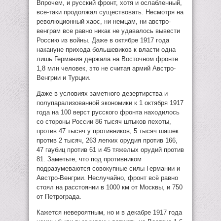
Впрочем, и русский фронт, хотя и ослабленный,
все-таки продолжал существовать. Несмотря на
революционный хаос, ни немцам, ни австро-
венграм все равно никак не удавалось вывести
Россию из войны. Даже в октябре 1917 года
накануне прихода большевиков к власти одна
лишь Германия держала на Восточном фронте
1,8 млн человек, это не считая армий Австро-
Венгрии и Турции.
Даже в условиях заметного дезертирства и
полупарализованной экономики к 1 октября 1917
года на 100 верст русского фронта находилось
со стороны России 86 тысяч штыков пехоты,
против 47 тысяч у противников, 5 тысяч шашек
против 2 тысяч, 263 легких орудия против 166,
47 гаубиц против 61 и 45 тяжелых орудий против
81. Заметьте, что под противником
подразумеваются совокупные силы Германии и
Австро-Венгрии. Неслучайно, фронт всё равно
стоял на расстоянии в 1000 км от Москвы, и 750
от Петрограда.
Кажется невероятным, но и в декабре 1917 года