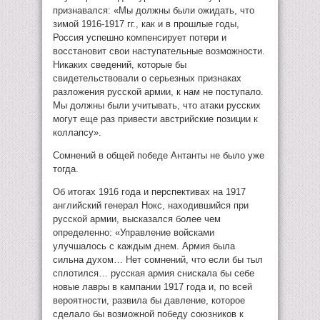
признавался: «Мы должны были ожидать, что
зимой 1916-1917 гг., как и в прошлые годы,
Россия успешно компенсирует потери и
восстановит свои наступательные возможности.
Никаких сведений, которые бы
свидетельствовали о серьезных признаках
разложения русской армии, к нам не поступало.
Мы должны были учитывать, что атаки русских
могут еще раз привести австрийские позиции к
коллапсу».
Сомнений в общей победе Антанты не было уже
тогда.
Об итогах 1916 года и перспективах на 1917
английский генерал Нокс, находившийся при
русской армии, высказался более чем
определенно: «Управление войсками
улучшалось с каждым днем. Армия была
сильна духом… Нет сомнений, что если бы тыл
сплотился… русская армия снискала бы себе
новые лавры в кампании 1917 года и, по всей
вероятности, развила бы давление, которое
сделало бы возможной победу союзников к