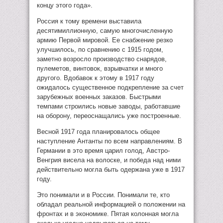
концу этого года».
Россия к тому времени выставила
десятимиллионную, самую многочисленную
армию Первой мировой. Ее снабжение резко
улучшилось, по сравнению с 1915 годом,
заметно возросло производство снарядов,
пулеметов, винтовок, взрывчатки и много
другого. Вдобавок к этому в 1917 году
ожидалось существенное подкрепление за счет
зарубежных военных заказов. Быстрыми
темпами строились новые заводы, работавшие
на оборону, переоснащались уже построенные.
Весной 1917 года планировалось общее
наступление Антанты по всем направлениям. В
Германии в это время царил голод, Австро-
Венгрия висела на волоске, и победа над ними
действительно могла быть одержана уже в 1917
году.
Это понимали и в России. Понимали те, кто
обладал реальной информацией о положении на
фронтах и в экономике. Пятая колонная могла