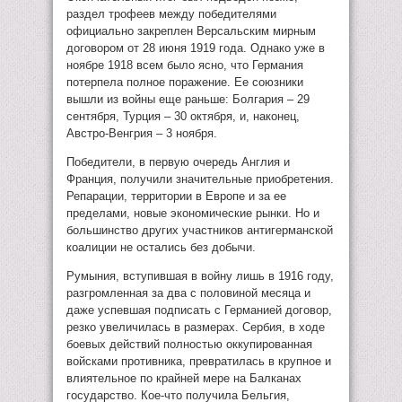
раздел трофеев между победителями
официально закреплен Версальским мирным
договором от 28 июня 1919 года. Однако уже в
ноябре 1918 всем было ясно, что Германия
потерпела полное поражение. Ее союзники
вышли из войны еще раньше: Болгария – 29
сентября, Турция – 30 октября, и, наконец,
Австро-Венгрия – 3 ноября.
Победители, в первую очередь Англия и
Франция, получили значительные приобретения.
Репарации, территории в Европе и за ее
пределами, новые экономические рынки. Но и
большинство других участников антигерманской
коалиции не остались без добычи.
Румыния, вступившая в войну лишь в 1916 году,
разгромленная за два с половиной месяца и
даже успевшая подписать с Германией договор,
резко увеличилась в размерах. Сербия, в ходе
боевых действий полностью оккупированная
войсками противника, превратилась в крупное и
влиятельное по крайней мере на Балканах
государство. Кое-что получила Бельгия,