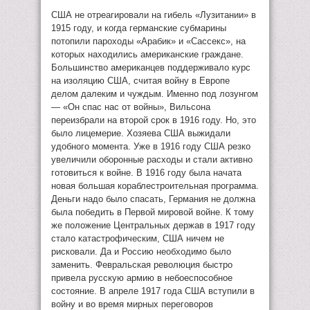
США не отреагировали на гибель «Лузитании» в
1915 году, и когда германские субмарины
потопили пароходы «Арабик» и «Сассекс», на
которых находились американские граждане.
Большинство американцев поддерживало курс
на изоляцию США, считая войну в Европе
делом далеким и чуждым. Именно под лозунгом
— «Он спас нас от войны», Вильсона
переизбрали на второй срок в 1916 году. Но, это
было лицемерие. Хозяева США выжидали
удобного момента. Уже в 1916 году США резко
увеличили оборонные расходы и стали активно
готовиться к войне. В 1916 году была начата
новая большая кораблестроительная программа.
Деньги надо было спасать, Германия не должна
была победить в Первой мировой войне. К тому
же положение Центральных держав в 1917 году
стало катастрофическим, США ничем не
рисковали. Да и Россию необходимо было
заменить. Февральская революция быстро
привела русскую армию в небоеспособное
состояние. В апреле 1917 года США вступили в
войну и во время мирных переговоров