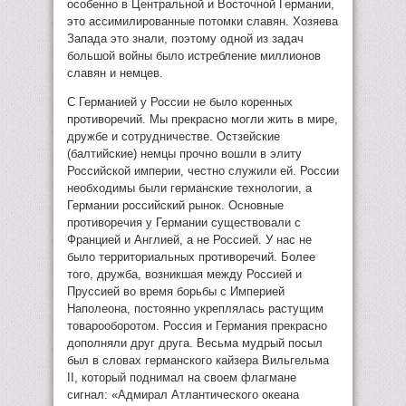
особенно в Центральной и Восточной Германии,
это ассимилированные потомки славян. Хозяева
Запада это знали, поэтому одной из задач
большой войны было истребление миллионов
славян и немцев.
С Германией у России не было коренных
противоречий. Мы прекрасно могли жить в мире,
дружбе и сотрудничестве. Остзейские
(балтийские) немцы прочно вошли в элиту
Российской империи, честно служили ей. России
необходимы были германские технологии, а
Германии российский рынок. Основные
противоречия у Германии существовали с
Францией и Англией, а не Россией. У нас не
было территориальных противоречий. Более
того, дружба, возникшая между Россией и
Пруссией во время борьбы с Империей
Наполеона, постоянно укреплялась растущим
товарооборотом. Россия и Германия прекрасно
дополняли друг друга. Весьма мудрый посыл
был в словах германского кайзера Вильгельма
II, который поднимал на своем флагмане
сигнал: «Адмирал Атлантического океана