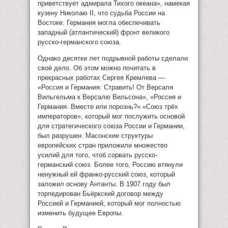
приветствует адмирала Тихого океана», намекая
кузену Николаю II, что судьба России на
Востоке. Германия могла обеспечивать
западный (атлантический) фронт великого
русско-германского союза.
Однако десятки лет подрывной работы сделали
своё дело. Об этом можно почитать в
прекрасных работах Сергея Кремлева —
«Россия и Германия: Стравить! От Версаля
Вильгельма к Версалю Вильсона», «Россия и
Германия. Вместе или порознь?» «Союз трёх
императоров», который мог послужить основой
для стратегического союза России и Германии,
был разрушен. Масонские структуры
европейских стран приложили множество
усилий для того, чтоб сорвать русско-
германский союз. Более того, Россию втянули
ненужный ей франко-русский союз, который
заложил основу Антанты. В 1907 году был
торпедирован Бьёркский договор между
Россией и Германией, который мог полностью
изменить будущее Европы.