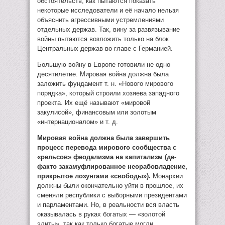
обстоятельств, как пытаются показать
некоторые исследователи и её начало нельзя
объяснить агрессивными устремлениями
отдельных держав. Так, вину за развязывание
войны пытаются возложить только на блок
Центральных держав во главе с Германией.
Большую войну в Европе готовили не одно
десятилетие. Мировая война должна была
заложить фундамент т. н. «Нового мирового
порядка», который строили хозяева западного
проекта. Их ещё называют «мировой
закулисой», финансовым или золотым
«интернационалом» и т. д.
Мировая война должна была завершить
процесс перевода мирового сообщества с
«рельсов» феодализма на капитализм (де-
факто закамуфлированное неорабовладение,
прикрытое лозунгами «свободы»).
Монархии
должны были окончательно уйти в прошлое, их
сменяли республики с выборными президентами
и парламентами. Но, в реальности вся власть
оказывалась в руках богатых — «золотой
элиты», так как только богатые могли