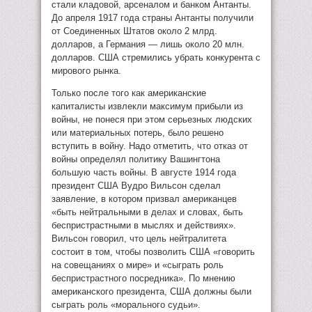
стали кладовой, арсеналом и банком Антанты.
До апреля 1917 года страны Антанты получили
от Соединенных Штатов около 2 млрд.
долларов, а Германия — лишь около 20 млн.
долларов. США стремились убрать конкурента с
мирового рынка.
Только после того как американские
капиталисты извлекли максимум прибыли из
войны, не понеся при этом серьезных людских
или материальных потерь, было решено
вступить в войну. Надо отметить, что отказ от
войны определял политику Вашингтона
большую часть войны. В августе 1914 года
президент США Вудро Вильсон сделал
заявление, в котором призвал американцев
«быть нейтральными в делах и словах, быть
беспристрастными в мыслях и действиях».
Вильсон говорил, что цель нейтралитета
состоит в том, чтобы позволить США «говорить
на совещаниях о мире» и «сыграть роль
беспристрастного посредника». По мнению
американского президента, США должны были
сыграть роль «морального судьи».