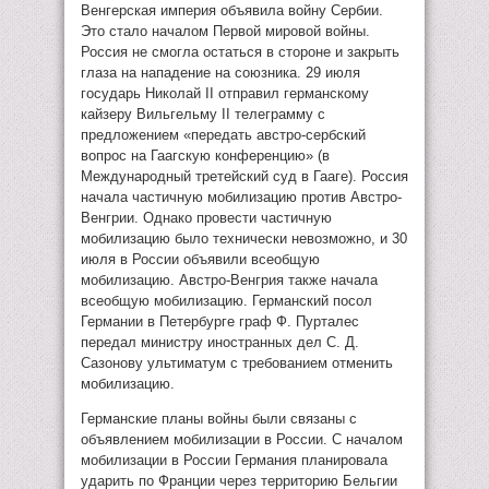
Венгерская империя объявила войну Сербии.
Это стало началом Первой мировой войны.
Россия не смогла остаться в стороне и закрыть
глаза на нападение на союзника. 29 июля
государь Николай II отправил германскому
кайзеру Вильгельму II телеграмму с
предложением «передать австро-сербский
вопрос на Гаагскую конференцию» (в
Международный третейский суд в Гааге). Россия
начала частичную мобилизацию против Австро-
Венгрии. Однако провести частичную
мобилизацию было технически невозможно, и 30
июля в России объявили всеобщую
мобилизацию. Австро-Венгрия также начала
всеобщую мобилизацию. Германский посол
Германии в Петербурге граф Ф. Пурталес
передал министру иностранных дел С. Д.
Сазонову ультиматум с требованием отменить
мобилизацию.
Германские планы войны были связаны с
объявлением мобилизации в России. С началом
мобилизации в России Германия планировала
ударить по Франции через территорию Бельгии