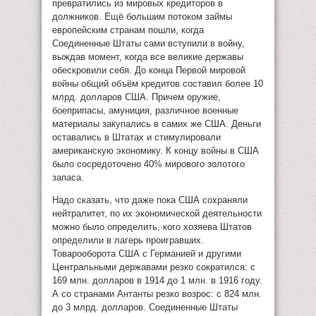
превратились из мировых кредиторов в
должников. Ещё большим потоком займы
европейским странам пошли, когда
Соединенные Штаты сами вступили в войну,
выждав момент, когда все великие державы
обескровили себя. До конца Первой мировой
войны общий объём кредитов составил более 10
млрд. долларов США. Причем оружие,
боеприпасы, амуниция, различное военные
материалы закупались в самих же США. Деньги
оставались в Штатах и стимулировали
американскую экономику. К концу войны в США
было сосредоточено 40% мирового золотого
запаса.
Надо сказать, что даже пока США сохраняли
нейтралитет, по их экономической деятельности
можно было определить, кого хозяева Штатов
определили в лагерь проигравших.
Товарооборота США с Германией и другими
Центральными державами резко сократился: с
169 млн. долларов в 1914 до 1 млн. в 1916 году.
А со странами Антанты резко возрос: с 824 млн.
до 3 млрд. долларов. Соединенные Штаты