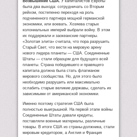
Возвышение США.
У капиталистов Европы
была два выхода: сотрудничать со Вторым
рейхом, постепенно переходя на роль
подчиненного партнера мощной германской
экономики, или воевать. Хозяева старых
колониальных империй выбрали войну. В этом
их поддержали и заокеанские партнеры.
«Золотая элита» считала, что пора разрушить
Старый Свет, что вести на мировую арену
нового лидера планеты — США. Соединенные
Штаты — стали образцом для будущего всей
планеты. Страна победившего и правящего
капитала должна была стать флагманом
мирового сообщества. Но, для этого было
необходимо разрушить или максимально
ослабить старые великие державы, сделать их
зависимыми от американской экономики.
Именно поэтому стратегия США была
полностью выигрышной. На первой этапе войны
Соединенные Штаты давали кредиты,
поставляли военные материалы, различные
товары. В итоге США из страны-должника, стали
мировым кредитором, а Англия и Франция