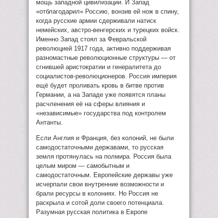
мощь западной цивилизации. И Запад
«отблагодарил» Россию, вонзив ей нож в спину,
когда русские армии сдерживали натиск
немейских, австро-венгерских и турецких войск.
Именно Запад стоял за Февральской
революцией 1917 года, активно поддерживая
разномастные революционные структуры — от
сгнившей аристократии и генералитета до
социалистов-революционеров. Россия империя
ещё будет проливать кровь в битве против
Германии, а на Западе уже появятся планы
расчленения её на сферы влияния и
«независимые» государства под контролем
Антанты.
Если Англия и Франция, без колоний, не были
самодостаточными державами, то русская
земля протянулась на полмира. Россия была
целым миром — самобытным и
самодостаточным. Европейские державы уже
исчерпали свои внутренние возможности и
брали ресурсы в колониях. Но Россия не
раскрыла и сотой доли своего потенциала.
Разумная русская политика в Европе