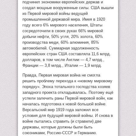
подчинил экономики европейских держав и
создал мощные вооруженные силы. США вышли
из Первой мировой войны ведущей
промышленной державой мира. Имея в 1920
году всего 6% мирового населения, Штаты
сосредоточили в своих руках 66% мировой
добычи нефти, 50% угля, 20% золота, 60%
производства меди, 60% алюминия, 85%
автомобилей. Суммарная задолженность
европейских стран США составляла 11,6 млрд.
долларов, в том числе Англии — 4,7 млрд.,
Франции — 3,8 млрд., Италии — 1,9 млрд.
Правда, Первая мировая война не смогла
решить проблему перехода к «новому мировому
порядку». Эпоха тотального господства хозяев
западного проекта откладывалась. Поэтому ещё
успели залечить раны Первой мировой войн, как
началась подготовка к новой большой войне.
Версальский мир 1919 года заложил все
условия для будущей мировой войны. И снова в
войне пытались стравить (и стравили) две
державы, которые должны были быть
союзниками, Россию-СССР и Германию.