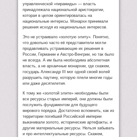
управленческой «пирамиды» — власть
принадлежала национальной аристократии,
которая в целом ориентировалась на
национальные интересы. Монархи принимали
решения исходя из национальных интересов.
Это не устраивало «золотую элиту». Понятно,
что довольно часто её представители могли
продавливать устраивающие их решения в
России, Германии и Австро-Венгрии, но так было
не всегда. А им была необходима абсолютная
власть, а не архаичные монархии, где скажем,
государь Александр III мог одной своей волей
разрушить паутину, которую плели многие годы
или даже десятилетия.
К тому же «золотой элите» необходимы были
все ресурсы старых империй, они должны были
послужить фундаментом для будущего
мирового порядка. Достаточно вспомнить, как из
территории погибшей Российской империи
выкачивали золото, исторические артефакты, и
другие материальные ресурсы. Нельзя забывать
и про интеллектуальные ресурсы. Скажем,