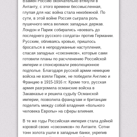
Взамен Россию окончательно втянули в
Антанту, с этого времени бессмысленная,
глупая для нас война стала неизбежной. По
сути, в этой войне Россия сыграла роль
пушечного мяса великих западных держав.
Лондон и Париж собирались «воевать до
последнего русского солдата» против Германии.
Русским, обливаясь кровью, пришлось
бросаться в непродуманные наступления,
спасая западных «союзников», которые сами
готовили планы по расчленению Российской
империи и спонсировали революционное
подполье. Благодаря русской армии немецкие
войска не взяли Париж, не победили Англию и
Францию в 1915-1916 гг. Кроме того, русская
армия разгромила османские войска в
Закавказье и решила судьбу Османской
империи, позволила французам и британцам
поделить между собой владения «больного
человека Европы» на сферы влияния.
В те же годы Российская империя стала дойной
коровой своих «союзников» по Антанте. Сотни
тонн золота ушли в западные банки, укрепив