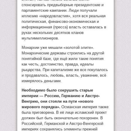
спонсировать предвыборные президентские и
парламентские кампании. Люди получали
иллюзию «народовластия», хотя вся реальная
политическая, финансово-экономическая и
информационная (пресса) власть оставалась в
руках нескольких десятков кланов
мультимиллионеров.
Монархии уже мешали «золотой элите».
Монархические державы строились на другой
понятийной базе, где ещё жили такие понятия
как честь, достоинство, правда, идеалы
рыцарства. При капитализме же все покупалось
и продавалось, любовь, власть, уважение, всё
измерялось деньгами.
Необходимо было сокрушить старые
империи — Россию, Германию и Австро-
Венгрию, они стояли на пути «нового
мирового порядка».
Османская империя также
была приговорена. В её лице исламский проект
должен был быть окончательно похоронен. В
Российской, Германской и Австро-Венгерской
империях сохранялись элементы прежней