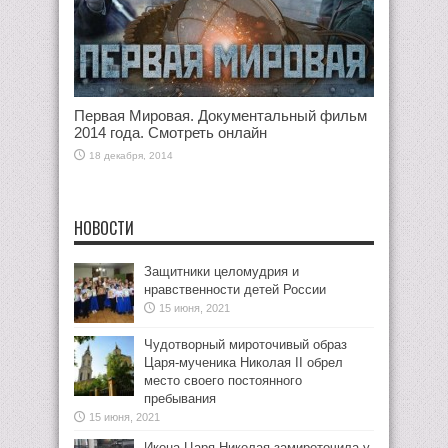
Первая Мировая. Документальный фильм
2014 года. Смотреть онлайн
18 декабря, 2014
НОВОСТИ
Защитники целомудрия и
нравственности детей России
15 июня, 2021
Чудотворный мироточивый образ
Царя-мученика Николая II обрел
место своего постоянного
пребывания
15 июня, 2021
Икона Царя Николая замироточила у