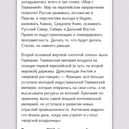
укладывалась всего в три слова: «Мир с
Германией». Мир на европейском направлении
позволял России развивать экспансию в
Персии, в перспективе выходя в Индию,
развивать Кавказ, Среднюю Азию, осваивать
Русский Север, Сибирь и Дальний Восток.
Провести индустриализацию и ликвидировать
безграмотность. Делать то, что будет делать
Сталин, но намного раньше.
Второй основной жертвой «золотой элиты» была
Германия. Германская империя входила на
позиции первой европейской (и чуть ли второй
мировой) державы. Дряхлеющая Англия и
«мировой ростовщик» — Франция, всё больше
уступали молодой индустриальной Германской
империи, которая опиралась на свои силы, а не
высасывала ресурсы из колоний. Британия по-
прежнему была самой мощной колониальной
империей, но уступала в развитии новых
отраслей промышленности. Англичане видели,
что близок день, когда они утратят и статус
«морской владычицы».