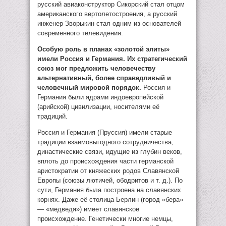
русский авиаконструктор Сикорский стал отцом
американского вертолетостроения, а русский
инженер Зворыкин стал одним из основателей
современного телевидения.
Особую роль в планах «золотой элиты»
имели Россия и Германия. Их стратегический
союз мог предложить человечеству
альтернативный, более справедливый и
человечный мировой порядок.
Россия и
Германия были ядрами индоевропейской
(арийской) цивилизации, носителями её
традиций.
Россия и Германия (Пруссия) имели старые
традиции взаимовыгодного сотрудничества,
династические связи, идущие из глубин веков,
вплоть до происхождения части германской
аристократии от княжеских родов Славянской
Европы (союзы лютичей, ободритов и т. д.). По
сути, Германия была построена на славянских
корнях. Даже её столица Берлин (город «бера»
— «медведя») имеет славянское
происхождение. Генетически многие немцы,