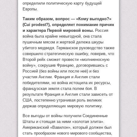
определили политическую карту будущей
Европы.
Таким образом, вопрос — «Кому выгодно?»
(Cui prodest?), определяет понимание причин
и характера Первой мировой воны.
Россия
война была крайне невыгодной, она стала
пушечным мясом и жертвой дележа шкуры
убитого медведя. Германское руководство также
совершило стратегическую ошибку, поверив, что
Второй рейх сможет провести «молниеносную
войну», сокрушив Францию, договорившись с
Россией (без войны или после неё) и без
участия Англии. Франция и Англия стали
победителями, но война истощила их ресурсы,
французская земля стала полем боя. В
результате Франция и Англия стали зависеть от
США, постепенно утрачивая роль великих
держав определяющих мировую политику.
Все выгоды от войны получили Соединенные
Штаты и стоящая за ними «золотая элита».
Американский «Вавилон», который должен был
стать прообразом нового мирового сообщества,