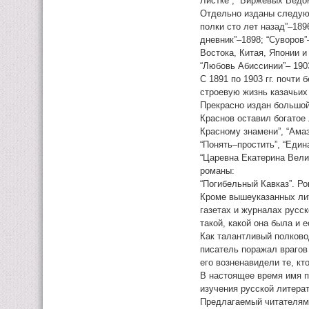
Листке”, “Биржевых Ведом
Отдельно изданы следующ
полки сто лет назад”–189
дневник”–1898; “Суворов”
Востока, Китая, Японии и
“Любовь Абиссинии”– 1903
С 1891 по 1903 гг. почти
строевую жизнь казачьих 
Прекрасно издан большой
Краснов оставил богатое 
Красному знамени”, “Амаз
“Понять–простить”, “Едина
“Царевна Екатерина Велик
романы:
“Погибельный Кавказ”. Р
Кроме вышеуказанных лит
газетах и журналах русс
такой, какой она была и 
Как талантливый полковод
писатель поражал врагов
его возненавидели те, кт
В настоящее время имя п
изучения русской литера
Предлагаемый читателям 