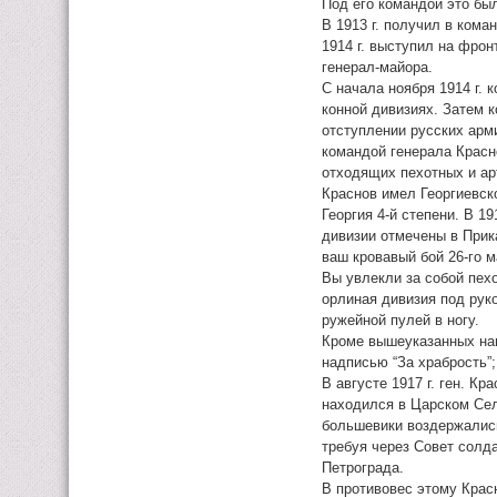
Под его командой это бы
В 1913 г. получил в кома
1914 г. выступил на фрон
генерал-майора.
С начала ноября 1914 г. 
конной дивизиях. Затем к
отступлении русских арми
командой генерала Красн
отходящих пехотных и ар
Краснов имел Георгиевск
Георгия 4-й степени. В 1
дивизии отмечены в Прик
ваш кровавый бой 26-го 
Вы увлекли за собой пехо
орлиная дивизия под рук
ружейной пулей в ногу.
Кроме вышеуказанных нагр
надписью “За храбрость”;
В августе 1917 г. ген. К
находился в Царском Сел
большевики воздержались
требуя через Совет солд
Петрограда.
В противовес этому Крас