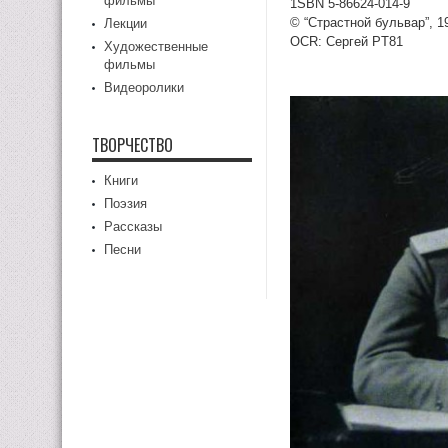
фильмы
1SВN 5-86624-014-9
© “Страстной бульвар”, 19
Лекции
OCR: Сергей PT81
Художественные
фильмы
Видеоролики
ТВОРЧЕСТВО
Книги
Поэзия
Рассказы
Песни