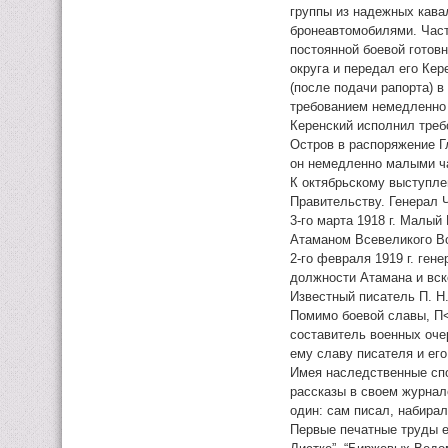
группы из надежных кава
бронеавтомобилями. Част
постоянной боевой готов
округа и передал его Кер
(после подачи рапорта) в
требованием немедленно 
Керенский исполнил треб
Остров в распоряжение Г
он немедленно малыми ча
К октябрьскому выступле
Правительству. Генерал 
3-го марта 1918 г. Малый
Атаманом Всевеликого Во
2-го февраля 1919 г. ген
должности Атамана и вск
Известный писатель П. Н
Помимо боевой славы, П<
составитель военных оче
ему славу писателя и ег
Имея наследственные спос
рассказы в своем журнал
один: сам писал, набирал
Первые печатные труды ег