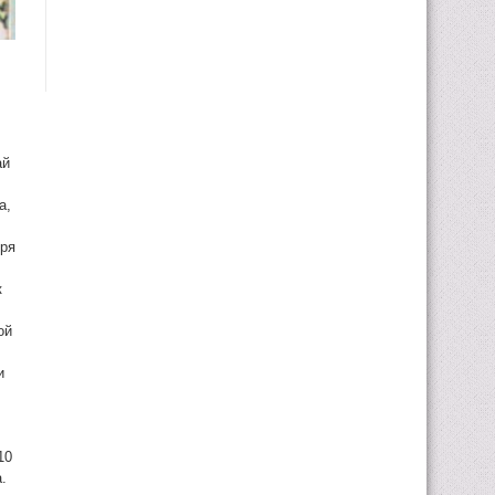
ай
а,
бря
к
ой
и
10
.