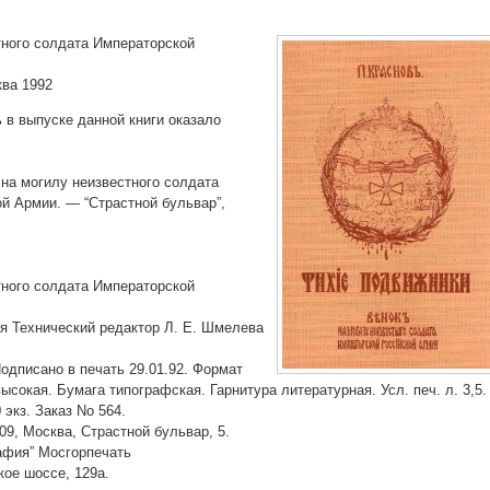
тного солдата Императорской
ква 1992
в выпуске данной книги оказало
 на могилу неизвестного солдата
й Армии. — “Страстной бульвар”,
тного солдата Императорской
ая Технический редактор Л. Е. Шмелева
Подписано в печать 29.01.92. Формат
высокая. Бумага типографская. Гарнитура литературная. Усл. печ. л. 3,5.
 экз. Заказ No 564.
09, Москва, Страстной бульвар, 5.
афия” Мосгорпечать
кое шоссе, 129а.