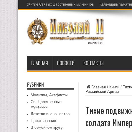
Житие Святых Царственных мучеников
Календарь памятн
ГЛАВНАЯ
НОВОСТИ
КОНТАКТЫ
РУБРИКИ
Главная
/
Книги
/
Тихи
Российской Армии
Молитвы, Акафисты
Св. Царственные
Тихие подвижн
мученики
Детство и юношество
солдата Импер
Царствование
В семейном кругу