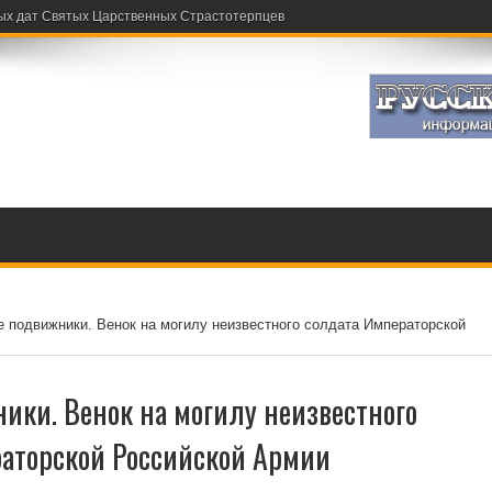
ых дат Святых Царственных Страстотерпцев
е подвижники. Венок на могилу неизвестного солдата Императорской
ики. Венок на могилу неизвестного
аторской Российской Армии