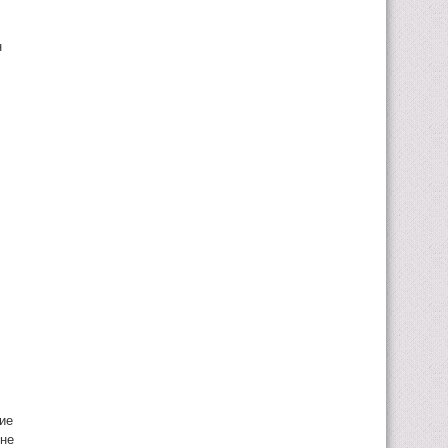
н
ие
мне