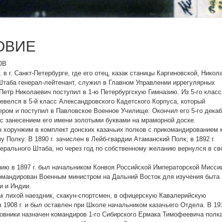
ОВИЕ
ОВ
в г. Санкт-Петербурге, где его отец, казак станицы Каргиновской, Никол
Штаба генерал-лейтенант, служил в Главном Управлении иррегулярных
. Петр Николаевич поступил в 1-ю Петербургскую Гимназию. Из 5-го класс
евелся в 5-й класс Александровского Кадетского Корпуса, который
ером и поступил в Павловское Военное Училище. Окончил его 5-го дека
 с занесением его имени золотыми буквами на мраморной доске.
ен хорунжим в комплект донских казачьих полков с прикомандированием 
 Полку. В 1890 г. зачислен в Лейб-гвардии Атаманский Полк; в 1892 г.
ерального Штаба, но через год по собственному желанию вернулся в св
ю в 1897 г. был начальником Конвоя Российской Императорской Мисси
 командирован Военным министром на Дальний Восток для изучения быта
и и Индии.
как лихой наездник, скакун-спортсмен, в офицерскую Кавалерийскую
 1908 г. и был оставлен при Школе начальником казачьего Отдела. В 19
ковники назначен командиров 1-го Сибирского Ермака Тимофеевича полка