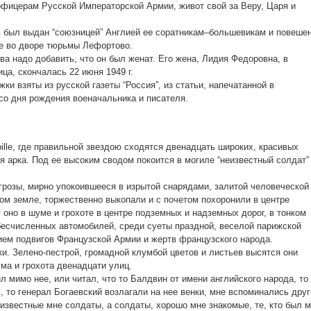
фицерам Русской Императорской Армии, живот свой за Веру, Царя и
 был выдан “союзницей” Англией ее соратникам–большевикам и повеше
кве во дворе тюрьмы Лефортово.
ва надо добавить, что он был женат. Его жена, Лидия Федоровна, в
ца, скончалась 22 июня 1949 г.
 взяты из русской газеты “Россия”, из статьи, напечатанной в
со дня рождения военачальника и писателя.
ille, где правильной звездою сходятся двенадцать широких, красивых
я арка. Под ее высоким сводом покоится в могиле “неизвестный солдат”
 грозы, мирно упокоившееся в изрытой снарядами, залитой человеческой
ом земле, торжественно выкопали и с почетом похоронили в центре
 оно в шуме и грохоте в центре подземных и надземных дорог, в тонком
есчисленных автомобилей, среди суеты праздной, веселой парижской
ем подвигов Французской Армии и жертв французского народа.
ки. Зелено-пестрой, громадной клумбой цветов и листьев высятся они
а и грохота двенадцати улиц.
ил мимо нее, или читал, что то Балдвин от имени английского народа, то
, то генерал Богаевский возлагали на нее венки, мне вспоминались друг
еизвестные мне солдаты, а солдаты, хорошо мне знакомые, те, кто был 