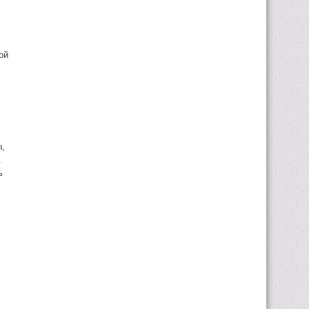
ой
ы,
.
ь