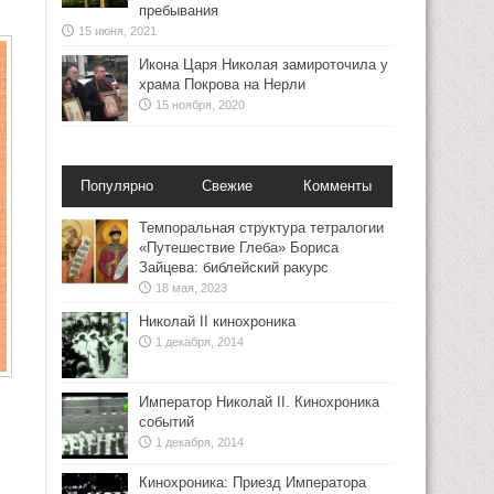
пребывания
15 июня, 2021
Икона Царя Николая замироточила у
храма Покрова на Нерли
15 ноября, 2020
Популярно
Свежие
Комменты
Темпоральная структура тетралогии
«Путешествие Глеба» Бориса
Зайцева: библейский ракурс
18 мая, 2023
Николай II кинохроника
1 декабря, 2014
Император Николай II. Кинохроника
событий
1 декабря, 2014
Кинохроника: Приезд Императора