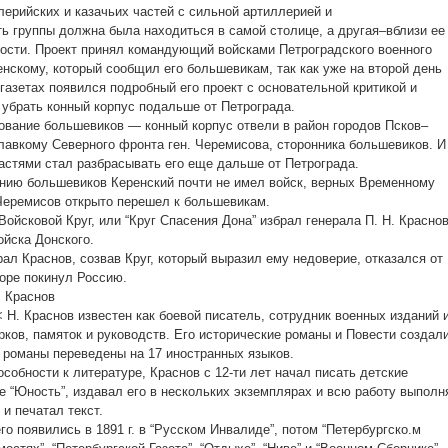
лерийских и казачьих частей с сильной артиллерией и
ь группы должна была находиться в самой столице, а другая–вблизи ее
ности. Проект принял командующий войсками Петроградского военного
енскому, который сообщил его большевикам, так как уже на второй день
 газетах появился подробный его проект с основательной критикой и
убрать конный корпус подальше от Петрограда.
ование большевиков — конный корпус отвели в район городов Псков–
лавкому Северного фронта ген. Черемисова, сторонника большевиков. И
стями стал разбрасывать его еще дальше от Петрограда.
нию большевиков Керенский почти не имел войск, верных Временному
Черемисов открыто перешел к большевикам.
 Войсковой Круг, или “Круг Спасения Дона” избрал генерала П. Н. Красно
йска Донского.
ерал Краснов, созвав Круг, который выразил ему недоверие, отказался от
оре покинул Россию.
. Краснов
 Н. Краснов известен как боевой писатель, сотрудник военных изданий 
рков, памяток и руководств. Его исторические романы и Повести создал
о романы переведены на 17 иностранных языков.
обности к литературе, Краснов с 12-ти лет начал писать детские
е “Юность”, издавал его в нескольких экземплярах и всю работу выполн
 и печатал текст.
о появились в 1891 г. в “Русском Инвалиде”, потом “Петербургско.м