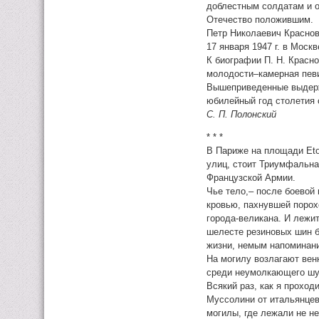
доблестным солдатам и о
Отечество положившим.
Петр Николаевич Краснов
17 января 1947 г. в Мос
К биографии П. Н. Красно
молодости–камерная певи
Вышеприведенные выдержки
юбилейный год столетия 
С. П. Полонский
* * *
В Париже на площади Eto
улиц, стоит Триумфальна
Французской Армии.
Чье тело,– после боевой
кровью, пахнувшей порох
города-великана. И лежит
шелесте резиновых шин б
жизни, немым напоминани
На могилу возлагают вен
среди неумолкающего шум
Всякий раз, как я проход
Муссолини от итальянцев
могилы, где лежали не н