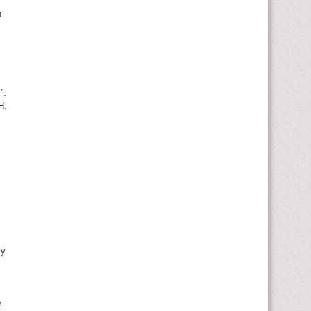
и
”.
Н.
.
му
м