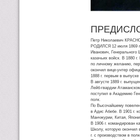
ПРЕДИСЛ
Петр Николаевич КРАСН
РОДИЛСЯ 12 июля 1869 г. 
Иванович, Генерального 
казачьих войск. В 1880 г
по личному желанию, пер
окончил вице-унтер офиц
1888 г. первым в выпуске
В августе 1889 г. выпущ
Лейб-гвардии Атаманскому
поступил в Академию Ген
полк.
По Высочайшему повелени
в Адис Абебе. В 1901 г.
Манчжурии, Китая, Япони
В 1906 г. командирован 
Школу, которую окончил в
г. с производством в пол