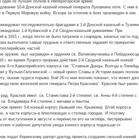
л один из лучших полков в Императорской армии.
ндование 10-й Донской казачий конный генерала Луковкина полк. С ним в
т в Первую Мировую войну. Вскоре за отличие в боях произведен в чин
командовал последовательно бригадами в 1-й Донской казачьей и Туземн
омандовал 1-й Кубанской и 2-й Сводно-казачьей дивизиями. При
й в 1915 г., когда почти не было патронов и снарядов, казачьи части под
ова выполняли самые трудные и ответственные задания по прикрытию
тиллерийских частей.
ое оружие, был награжден и орденом св. Великомученика и Победоносца
916 г. во время Луцкого прорыва действия 2-й Сводной казачьей конной
азе 4-го Кавалерийского корпуса так: “Славные Донцы, Волгцы и Линейц
мая у Вульки-Галузинской — новый ореол Славы в Истории ваших полков
ту, оказав чудеса порыва. Бой 26-го мая воочию показал, что может дат
оводством железной воли генерала Петра Краснова”. Краснов был ранен
ад, Краснов имел: св. Станислава 2-й степени; св. Анны 4-й степени с
 св. Владимира 4-й степени с мечами и бантом.
раснов принял 3-й конный корпус (бывший ген. Крымова). Штаб корпуса
е, а части корпуса–в близлежащих к столице городах. И поэтому
 от выступления в августе и перенесли его на октябрь, беспрерывно
атских и рабочих депутатов увода конного корпуса подальше от
нов подал Керенскому рапорт-доклад проекта создания сильной конной