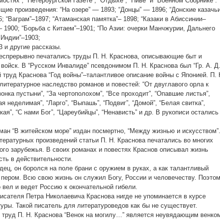
остях”, “Петербургской Газете”, “Отдыхе”, “Ниве” и “Военном Сборнике”.
ие произведения: “На озере” — 1893; “Донцы” — 1896; “Донские казачь
6; “Ваграм”–1897; “Атаманская памятка”– 1898; “Казаки в Абиссинии–
– 1900; “Борьба с Китаем”–1901; “По Азии: очерки Манчжурии, Дальнего
 Индии”–1903;
 и другие рассказы.
 беспрерывно печатались труды П. Н. Краснова, описывающие быт и
войск. В “Русском Инвалиде” псевдонимом П. Н. Краснова был “Гр. А. Д.
 труд Краснова “Год войны”–талантливое описание войны с Японией. П. 
литературное наследство романов и повестей: “От двуглавого орла к
онка пустыни”, “За чертополохом”, “Все проходит”, “Опавшие листья”,
я неделимая”, “Ларго”, “Выпашь”, “Подвиг”, “Домой”, “Белая свитка”,
ая”, “С нами Бог”, “Цареубийцы”, “Ненависть” и др. В рукописи остались
оман “В житейском море” издан посмертно, “Между жизнью и искусством”
ературных произведений статьи П. Н. Краснова печатались во многих
кого зарубежья. В своих романах и повестях Краснов описывал жизнь
есть в действительности.
ец, он боролся на поле брани с оружием в руках, а как талантливый
 пером. Всю свою жизнь он служил Богу, России и человечеству. Поэто
о вел и ведет Россию к окончательной гибели.
исателя Петра Николаевича Краснова нигде не упоминается в курсе
туры. Такой писатель для литературоведов как бы не существует.
труд П. Н. Краснова “Венок на могилу…” является неувядающим венко