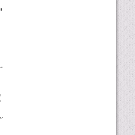
 в
ва
и
и
ял