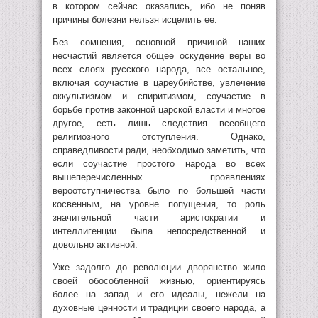
в котором сейчас оказались, ибо не поняв
причины болезни нельзя исцелить ее.
Без сомнения, основной причиной наших
несчастий является общее оскудение веры во
всех слоях русского народа, все остальное,
включая соучастие в цареубийстве, увлечение
оккультизмом и спиритизмом, соучастие в
борьбе против законной царской власти и многое
другое, есть лишь следствия всеобщего
религиозного отступления. Однако,
справедливости ради, необходимо заметить, что
если соучастие простого народа во всех
вышеперечисленных проявлениях
вероотступничества было по большей части
косвенным, на уровне попущения, то роль
значительной части аристократии и
интеллигенции была непосредственной и
довольно активной.
Уже задолго до революции дворянство жило
своей обособленной жизнью, ориентируясь
более на запад и его идеалы, нежели на
духовные ценности и традиции своего народа, а