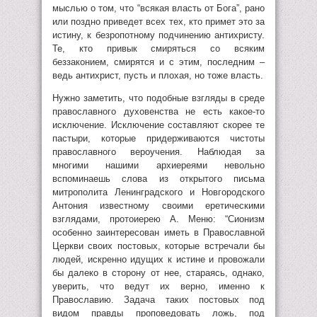
мыслью о том, что “всякая власть от Бога”, рано
или поздно приведет всех тех, кто примет это за
истину, к безропотному подчинению антихристу.
Те, кто привык смиряться со всяким
беззаконием, смирятся и с этим, последним –
ведь антихрист, пусть и плохая, но тоже власть.
Нужно заметить, что подобные взгляды в среде
православного духовенства не есть какое-то
исключение. Исключение составляют скорее те
пастыри, которые придерживаются чистоты
православного вероучения. Наблюдая за
многими нашими архиереями невольно
вспоминаешь слова из открытого письма
митрополита Ленинградского и Новгородского
Антония известному своими еретическими
взглядами, протоиерею А. Меню: “Сионизм
особенно заинтересован иметь в Православной
Церкви своих постовых, которые встречали бы
людей, искренно идущих к истине и провожали
бы далеко в сторону от нее, стараясь, однако,
уверить, что ведут их верно, именно к
Православию. Задача таких постовых под
видом правды проповедовать ложь, под