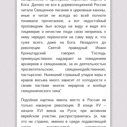
Бога. Далеко не все в дореволюционной России
читали Священное писание и церковные каноны,
иные и читая не всегда во всей полноте
понимали прочитанное, а вот недостойный
проповедник был всегда на виду и видя его
лицемерие и нечестие люди свою неприязнь к
нему нередко переносили на саму веру и, что
хуже всего, даже на Бога. Незадолго до
революции Святой праведный Иоанн
Кронштадский говорил: “Господь
преимущественно надзирает за поведением
архиереев и священников, за их деятельностью
просветительскою, священнодейственною,
пастырскою. Нынешний страшный упадок веры и
нравов весьма много зависит от холодности к
своим паствам многих иерархов и вообще
священнического чина”.
Подобная картина имела место в России не
только накануне революции. В конце XV –
начале XVI веков на Руси, при активном
еврейском участии, распространилась (и, как
это ни странно, именно в среде подавляющей
части духовенства) совершенно