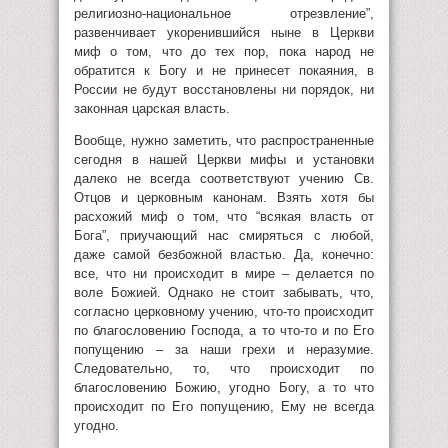
религиозно-национальное отрезвление”,
развенчивает укоренившийся ныне в Церкви
миф о том, что до тех пор, пока народ не
обратится к Богу и не принесет покаяния, в
России не будут восстановлены ни порядок, ни
законная царская власть.
Вообще, нужно заметить, что распространенные
сегодня в нашей Церкви мифы и установки
далеко не всегда соответствуют учению Св.
Отцов и церковным канонам. Взять хотя бы
расхожий миф о том, что “всякая власть от
Бога”, приучающий нас смиряться с любой,
даже самой безбожной властью. Да, конечно:
все, что ни происходит в мире – делается по
воле Божией. Однако не стоит забывать, что,
согласно церковному учению, что-то происходит
по благословению Господа, а то что-то и по Его
попущению – за наши грехи и неразумие.
Следовательно, то, что происходит по
благословению Божию, угодно Богу, а то что
происходит по Его попущению, Ему не всегда
угодно.