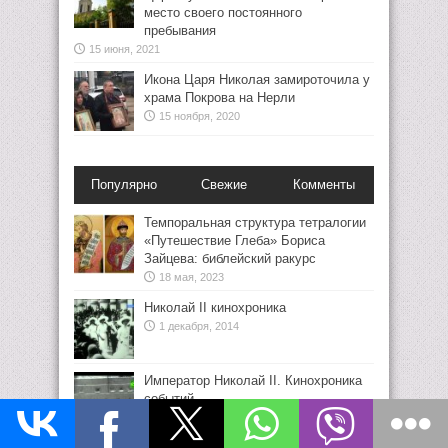
место своего постоянного
пребывания
15 июня, 2021
Икона Царя Николая замироточила у
храма Покрова на Нерли
15 ноября, 2020
Популярно
Свежие
Комменты
Темпоральная структура тетралогии
«Путешествие Глеба» Бориса
Зайцева: библейский ракурс
18 мая, 2023
Николай II кинохроника
1 декабря, 2014
Император Николай II. Кинохроника
событий
1 декабря, 2014