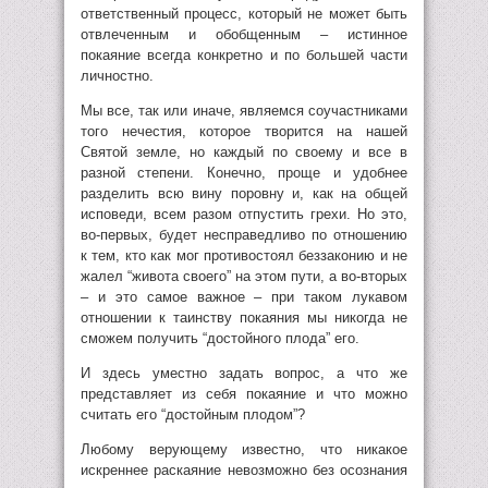
ответственный процесс, который не может быть
отвлеченным и обобщенным – истинное
покаяние всегда конкретно и по большей части
личностно.
Мы все, так или иначе, являемся соучастниками
того нечестия, которое творится на нашей
Святой земле, но каждый по своему и все в
разной степени. Конечно, проще и удобнее
разделить всю вину поровну и, как на общей
исповеди, всем разом отпустить грехи. Но это,
во-первых, будет несправедливо по отношению
к тем, кто как мог противостоял беззаконию и не
жалел “живота своего” на этом пути, а во-вторых
– и это самое важное – при таком лукавом
отношении к таинству покаяния мы никогда не
сможем получить “достойного плода” его.
И здесь уместно задать вопрос, а что же
представляет из себя покаяние и что можно
считать его “достойным плодом”?
Любому верующему известно, что никакое
искреннее раскаяние невозможно без осознания