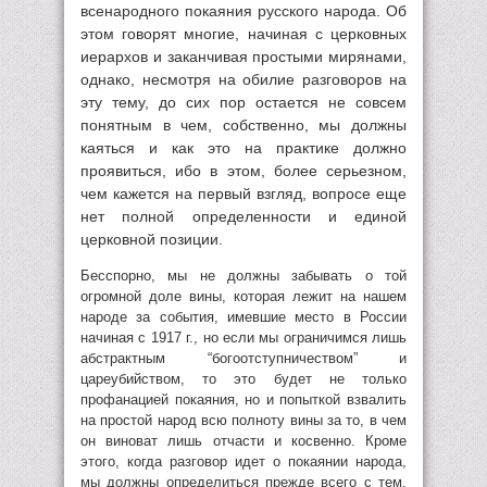
всенародного покаяния русского народа. Об
этом говорят многие, начиная с церковных
иерархов и заканчивая простыми мирянами,
однако, несмотря на обилие разговоров на
эту тему, до сих пор остается не совсем
понятным в чем, собственно, мы должны
каяться и как это на практике должно
проявиться, ибо в этом, более серьезном,
чем кажется на первый взгляд, вопросе еще
нет полной определенности и единой
церковной позиции.
Бесспорно, мы не должны забывать о той
огромной доле вины, которая лежит на нашем
народе за события, имевшие место в России
начиная с 1917 г., но если мы ограничимся лишь
абстрактным “богоотступничеством” и
цареубийством, то это будет не только
профанацией покаяния, но и попыткой взвалить
на простой народ всю полноту вины за то, в чем
он виноват лишь отчасти и косвенно. Кроме
этого, когда разговор идет о покаянии народа,
мы должны определиться прежде всего с тем,