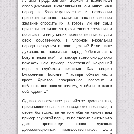
лучшие представители Церкви и назойливая
околоцерковная интеллигенция обвиняют наш
народ в богоотступничестве и нежелании
принести покаяние, возникает вполне законное
желание спросить их, а готовы ли они сами
принести покаяние за грехи своего сословия и
осознают ли вину своих предшественников, да и
свою собственную, в упорном нежелании
народа вернуться в лоно Церкви? Если наше
духовенство призывает народ “обратиться к
Богу и покаяться”, то прежде всего оно должно
показать нам пример собственной искренней
веры и глубокого покаяния. Как говорил
Блаженный Пахомий: “Пастырь обязан нести
крест Христов совершеннее пасомых и
соблюсти все прежде самому, чтобы и те также
соблюдали…”
Однако современное российское духовенство,
призывающее нас к всенародному покаянию, в
своем большинстве не то чтобы не являет нам
пример глубокой веры, но по своему лицемерию
даже превосходит своих лукавых
дореволюционных предшественников. Если