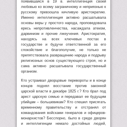
появившаяся в 19 в. интеллигенция своей
любовью ко всему заграничному и неприязнью к
русскому превзошла кичливую аристократию.
Именно интеллигенция активно расшатывала
основы веры у простого народа, проповедовала
ересь непротивленчества, насаждала атеизм,
дарвинизм и прочие лжеучения. Аристократия,
находясь на всех ключевых постах в
государстве и будучи ответственной за его
спокойствие и благополучие, не только не
препятствовала развращению народа и подрыву
религиозных основ существующего строя, но и
сама активно расшатывала государственный
организм.
Кто устраивал дворцовые перевороты и в конце
концов поднял восстание против законной
царской власти в декабре 1825 г.? Кто брал под
арест царскую семью и передавал ее будущим
убийцам – большевикам? Кто спешил присягать
временному правительству и отстранял от
командования войсками генералов и офицеров-
монархистов? Бесспорно, было в среде дворян
и интеллигенции немало достойных людей,