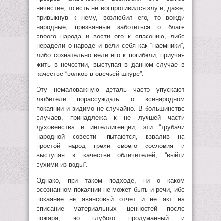
нечестие, то есть не воспротивился злу и, даже,
привыкнув к нему, возлюбил его, то вожди
народные, призванные заботиться о благе
своего народа и вести его к спасению, либо
нерадели о народе и вели себя как “наемники”,
либо сознательно вели его к погибели, приучая
жить в нечестии, выступая в данном случае в
качестве “волков в овечьей шкуре”.
Эту немаловажную деталь часто упускают
любители порассуждать о всенародном
покаянии и видимо не случайно. В большинстве
случаев, принадлежа к не лучшей части
духовенства и интеллигенции, эти “трубачи
народной совести” пытаются, взвалив на
простой народ грехи своего сословия и
выступая в качестве обличителей, “выйти
сухими из воды”.
Однако, при таком подходе, ни о каком
осознанном покаянии не может быть и речи, ибо
покаяние не авансовый отчет и не акт на
списание материальных ценностей после
пожара, но глубоко продуманный и