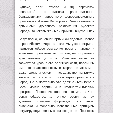
Однако, если “отрава и яд еврейской
ненависти”, по словам расстрелянного
большевиками известного дореволюционного
протоиерея Иоанна Восторгова, были внешними
причинами духовного разложения русского
народа, то каковы же были причины внутренние?
Безусловно, основной причиной падения нравов
в российском обществе, как мы уже говорили,
является общее оскудение веры в народе, и
если некоторые атеисты считают, что морально-
нравственные устои в обществе никак не
зависят от уровня его религиозности, напомним
им, что нравственность и мораль в любом –
даже атеистическом – государстве напрямую
зависят от того, во что, и как верят правители и
народ. Не обязательно это должна быть вера в
Бога, можно верить и в научно-технический
прогресс. Просто из того, во что или в Кого
верит общество, а, точнее говоря, из тех
идеалов, которые формирует эта вера,
вытекают и морально-нравственные принципы
регулирующие жизнь этом обществе. При этом