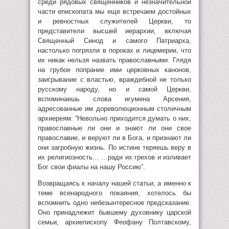
среди рядовых священников и незначительной
части епископата мы еще встречаем достойных
и ревностных служителей Церкви, то
представители высшей иерархии, включая
Священный Синод и самого Патриарха,
настолько погрязли в пороках и лицемерии, что
их никак нельзя назвать православными. Глядя
на грубое попрание ими церковных канонов,
заигрывание с властью, враждебной не только
русскому народу, но и самой Церкви,
вспоминаешь слова игумена Арсения,
адресованные им дореволюционным столичным
архиереям: “Невольно приходится думать о них,
православные ли они и знают ли они свое
православие, и веруют ли в Бога, и признают ли
они загробную жизнь. По истине теряешь веру в
их религиозность… …ради их грехов и изливает
Бог свои фиалы на нашу Россию”.
Возвращаясь к началу нашей статьи, а именно к
теме всенародного покаяния, хотелось бы
вспомнить одно небезынтересное предсказание.
Оно принадлежит бывшему духовнику царской
семьи, архиепископу Феофану Полтавскому,