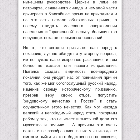
нынешнем руководстве Церкви в лице ее
патриарха, священного синода и немалой части
архиереев в ближайшее время не приходится и
на это есть немало объективных причин, а
посему ожидать массового воцерковления
населения и “правильной” веры у большинства
верующих пока нет серьезных оснований.
Но те, кто сегодня призывает наш народ к
покаянию, лукаво обходят эту сторону вопроса,
им не нужно наше искреннее раскаяние, и тем
более не желают они нашего исправления.
Пытаясь создать видимость всенародного
покаяния, они уводят нас от понимания причин
того, как же мог богопослушный русский народ,
изменив своему историческому призванию,
презрев веру своих отцов, попустить
“жидовскому нечестию в России” и стать
соучастником этого нечестия. Как мог некогда
великий и непобедимый народ стать покорным
рабом у тех, кто не имеет и тысячной доли его
мужества и величия… А причины эти очень
важны и не разобравшись в них мы никогда не
сможем выйти из того бедственного положения,