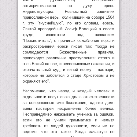
антихристианская по духу ересь
жидовствующих. Ревностный защитник
православной веры, обличивший на соборе 1504
г. эту “гнуснейшую”, по его словам, ересь,
Святой преподобный Иосиф Волоцкий в своем
труде, известном под названием
“Просветитель”, о причинах ослабления веры и
распространения ереси писал так: “Когда не
соблюдаются Божественные правила,
происходят различные преступления: оттого и
гнев Божий на нас, и всевозможные наказания, и
окончательный суд; и виной всему – пастыри,
которые не заботятся о стаде Христовом и не
охраняют его”.
Несомненно, что народ и каждый человек в
отдельности несут свою долю ответственности
за совершенные ими беззакония, однако доля
вины пастырей несравненно более велика.
Несправедливо наказывать ученика за ошибки,
если его не учили грамматике и нельзя
требовать от людей духовности, если им не
ведомо, что это такое. Когда зачастую не