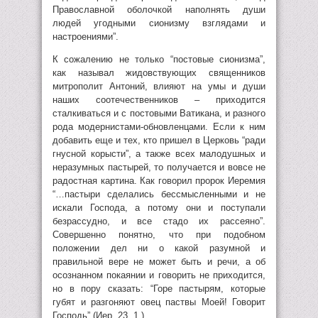
Православной оболочкой наполнять души
людей угодными сионизму взглядами и
настроениями”.
К сожалению не только “постовые сионизма”,
как называл жидовствующих священников
митрополит Антоний, влияют на умы и души
наших соотечественников – приходится
сталкиваться и с постовыми Ватикана, и разного
рода модернистами-обновленцами. Если к ним
добавить еще и тех, кто пришел в Церковь “ради
гнусной корысти”, а также всех малодушных и
неразумных пастырей, то получается и вовсе не
радостная картина. Как говорил пророк Иеремия
“…пастыри сделались бессмысленными и не
искали Господа, а потому они и поступали
безрассудно, и все стадо их рассеяно”.
Совершенно понятно, что при подобном
положении дел ни о какой разумной и
правильной вере не может быть и речи, а об
осознанном покаянии и говорить не приходится,
но в пору сказать: “Горе пастырям, которые
губят и разгоняют овец паствы Моей! Говорит
Господь” (Иер. 23, 1.)