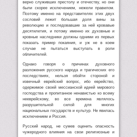
верно служивших престолу и отечеству, но они
были скорее исключением, нежели правилом.
Поэтому именно на представителях этих двух
сословий лежит большая доля вины за
революцию и последовавшие за ней кровавые
десятилетия, и потому именно их духовные и
кровные наследники должны одними из первых
показать пример покаяния, и уж не в коем
случае не пытаться выступать в роли
обличителей.
Однако говоря о причинах духовного
разложения русского народа и трагических его
последствиях, нельзя обойти стороной и
извечный еврейский вопрос, ибо еврейство,
одержимое своей мессианской идеей мирового
господства и пропитанное ненавистью ко всему
нееврейскому, во все времена являлось
разрушительной силой для многих
национальных государств и культур. Не явилась
исключением и Россия.
Русский народ, не сумев оценить опасность
чужеродного влияния на свои религиозные и