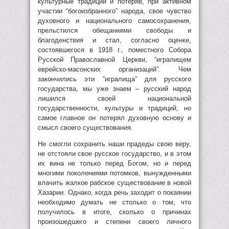
культурные традиции и потеряв, при активном
участии “богоизбранного” народа, свое чувство
духовного и национального самосохранения,
прельстился обещаниями свободы и
благоденствия и стал, согласно оценке,
состоявшегося в 1918 г., поместного Собора
Русской Православной Церкви, “игралищем
еврейско-масонских организаций”. Чем
закончились эти “игралища” для русского
государства, мы уже знаем – русский народ
лишился своей национальной
государственности, культуры и традиций, но
самое главное он потерял духовную основу и
смысл своего существования.
Не смогли сохранить наши прадеды свою веру,
не отстояли свое русское государство, и в этом
их вина не только перед Богом, но и перед
многими поколениями потомков, вынужденными
влачить жалкое рабское существование в новой
Хазарии. Однако, когда речь заходит о покаянии
необходимо думать не столько о том, что
получилось в итоге, сколько о причинах
произошедшего и степени своего личного