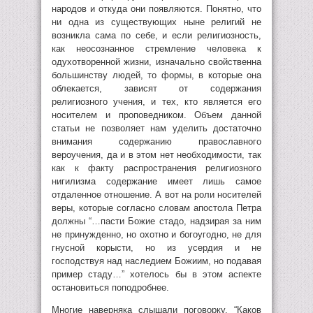
народов и откуда они появляются. Понятно, что
ни одна из существующих ныне религий не
возникла сама по себе, и если религиозность,
как неосознанное стремление человека к
одухотворенной жизни, изначально свойственна
большинству людей, то формы, в которые она
облекается, зависят от содержания
религиозного учения, и тех, кто является его
носителем и проповедником. Объем данной
статьи не позволяет нам уделить достаточно
внимания содержанию православного
вероучения, да и в этом нет необходимости, так
как к факту распространения религиозного
нигилизма содержание имеет лишь самое
отдаленное отношение. А вот на роли носителей
веры, которые согласно словам апостола Петра
должны “…пасти Божие стадо, надзирая за ним
не принужденно, но охотно и богоугодно, не для
гнусной корысти, но из усердия и не
господствуя над наследием Божиим, но подавая
пример стаду…” хотелось бы в этом аспекте
остановиться поподробнее.
Многие наверняка слышали поговорку, “Каков