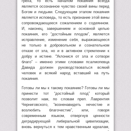
греха, то есть началом покаяния всегда
является осознанное чувство своей вины перед
Богом и людьми. Следующим этапом покаяния
является исповедь, то есть признание этой вины
сопровождающееся сожалением о содеянном.
И, наконец, завершением и основной целью
покаяния, его “достойным плодом”, является
исправление, изменение себя, выражающееся
не только в добровольном и сознательном
отказе от зла, но и в активном стремлении к
добру и истине. “Уклонися от зла и сотвори
благо” – именно этими словами псалмопевца
Давида должен руководствоваться всякий
человек и всякий народ вставший на путь
покаяния.
Готовы ли мы к такому покаянию? Готовы ли мы
принести тот “достойный плод” который
позволит нам, по словам преп. Лаврентия
Черниговского, “возненавидеть нечестие и
возлюбить благочестие”, или, говоря
современным языком, отвергнув ценности
деградирующей либеральной цивилизации,
вновь вернуться к тем нравственным идеалам,