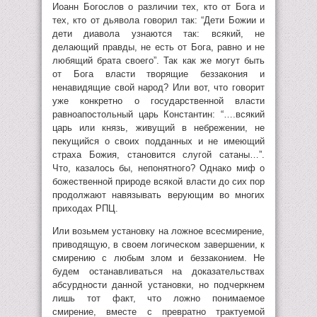
Иоанн Богослов о различии тех, кто от Бога и
тех, кто от дьявола говорил так: “Дети Божии и
дети диавола узнаются так: всякий, не
делающий правды, не есть от Бога, равно и не
любящий брата своего”. Так как же могут быть
от Бога власти творящие беззакония и
ненавидящие свой народ? Или вот, что говорит
уже конкретно о государственной власти
равноапостольный царь Константин: “….всякий
царь или князь, живущий в небрежении, не
пекущийся о своих подданных и не имеющий
страха Божия, становится слугой сатаны…”.
Что, казалось бы, непонятного? Однако миф о
божественной природе всякой власти до сих пор
продолжают навязывать верующим во многих
приходах РПЦ.
Или возьмем установку на ложное всесмирение,
приводящую, в своем логическом завершении, к
смирению с любым злом и беззаконием. Не
будем останавливаться на доказательствах
абсурдности данной установки, но подчеркнем
лишь тот факт, что ложно понимаемое
смирение, вместе с превратно трактуемой