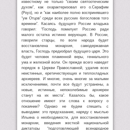
известному не только “своим святоотеческим
духом”, как охарактеризовал его о.Серафим
(Роуз), но и “как наиболее полно воспринявшего
“ум Отцов” среди всех русских богословов того
времени”. Касаясь будущего России владыка
говорил: “Господь помилует Россию ради
малого остатка истинно верующих. В России,
говорили старцы, по воле народа будет
восстановлена монархия, самодержавная
власть, Господь предизбрал будущего царя. Это
будет человек пламенной веры, гениального
ума и железной воли. Он прежде всего наведет
порядок в Церкви Православной, удалив всех
неистинных, еретичествующих и теплохладных
архиереев. И многие, очень многие за малыми
исключениями, почти все будут устранены, а
новые, истинные, непоколебимые архиереи
станут на их места”. Казалось бы, какое
отношение имеют эти слова к вопросу о
покаянии? Однако не будем спешить с
выводами: это предсказание, наряду с мыслью
Ильина о необходимости, для восстановления
монархии, введения жесткой национальной
диктатуры “подготовляющей всенародное