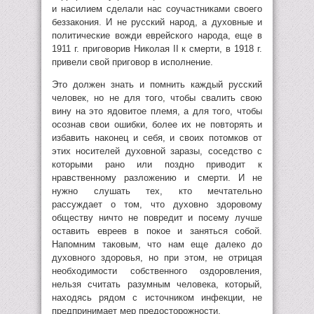
и насилием сделали нас соучастниками своего
беззакония. И не русский народ, а духовные и
политические вожди еврейского народа, еще в
1911 г. приговорив Николая II к смерти, в 1918 г.
привели свой приговор в исполнение.
Это должен знать и помнить каждый русский
человек, но не для того, чтобы свалить свою
вину на это ядовитое племя, а для того, чтобы
осознав свои ошибки, более их не повторять и
избавить наконец и себя, и своих потомков от
этих носителей духовной заразы, соседство с
которыми рано или поздно приводит к
нравственному разложению и смерти. И не
нужно слушать тех, кто мечтательно
рассуждает о том, что духовно здоровому
обществу ничто не повредит и посему лучше
оставить евреев в покое и заняться собой.
Напомним таковым, что нам еще далеко до
духовного здоровья, но при этом, не отрицая
необходимости собственного оздоровления,
нельзя считать разумным человека, который,
находясь рядом с источником инфекции, не
предпринимает мер предосторожности.