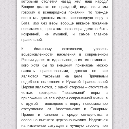
которыми столетия назад жил наш народ?
Вопрос далеко не праздный, ведь если мы
говорим о всенародном покаянии, то прежде
всего мы должны иметь всенародную веру в
Бога, ибо без веры вообще никакое покаяние
невозможно, при этом наша вера должна быть
искренней, не лукавой, и самое главное
правильной.
К большому сожалению, уровень
воцерковленности населения в современной
России далек от идеального, а из тех немногих,
кого хотя бы по внешним признакам можно
назвать православными, далеко не все
являются таковыми на деле. Причинами
подобного положения в Русской Православной
Церкви являются, с одной стороны – отсутствие
четких критериев “правильной” веры в
приложении на все сферы современной жизни, а
с другой – вошедшее в норму повсеместное
отступление от Апостольских и Соборных
Правил и Канонов в среде священства и
особенно высшего церковноначалия. Надеяться
на изменение ситуации в лучшую сторону при