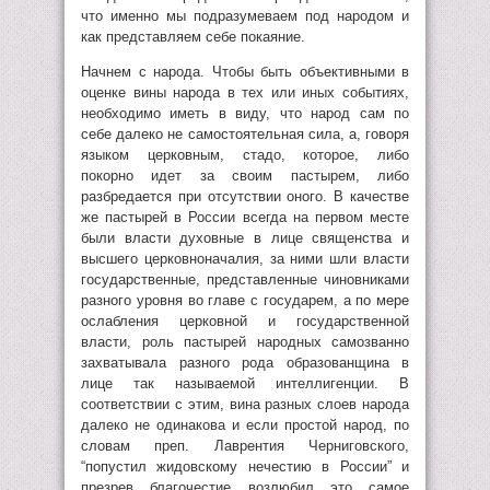
что именно мы подразумеваем под народом и
как представляем себе покаяние.
Начнем с народа. Чтобы быть объективными в
оценке вины народа в тех или иных событиях,
необходимо иметь в виду, что народ сам по
себе далеко не самостоятельная сила, а, говоря
языком церковным, стадо, которое, либо
покорно идет за своим пастырем, либо
разбредается при отсутствии оного. В качестве
же пастырей в России всегда на первом месте
были власти духовные в лице священства и
высшего церковноначалия, за ними шли власти
государственные, представленные чиновниками
разного уровня во главе с государем, а по мере
ослабления церковной и государственной
власти, роль пастырей народных самозванно
захватывала разного рода образованщина в
лице так называемой интеллигенции. В
соответствии с этим, вина разных слоев народа
далеко не одинакова и если простой народ, по
словам преп. Лаврентия Черниговского,
“попустил жидовскому нечестию в России” и
презрев благочестие возлюбил это самое