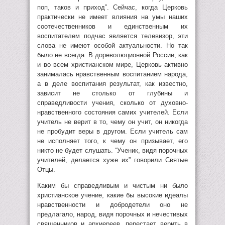
поп, таков и приход”. Сейчас, когда Церковь
практически не имеет влияния на умы наших
соотечественников и единственным их
воспитателем подчас является телевизор, эти
слова не имеют особой актуальности. Но так
было не всегда. В дореволюционной России, как
и во всем христианском мире, Церковь активно
занималась нравственным воспитанием народа,
а в деле воспитания результат, как известно,
зависит не столько от глубины и
справедливости учения, сколько от духовно-
нравственного состояния самих учителей. Если
учитель не верит в то, чему он учит, он никогда
не пробудит веры в другом. Если учитель сам
не исполняет того, к чему он призывает, его
никто не будет слушать. “Ученик, видя порочных
учителей, делается хуже их” говорили Святые
Отцы.
Каким бы справедливым и чистым ни было
христианское учение, какие бы высокие идеалы
нравственности и добродетели оно не
предлагало, народ, видя порочных и нечестивых
священников и архиереев, перестает верить в