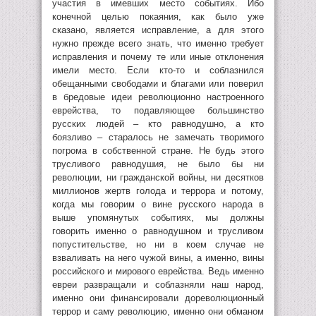
участия в имевших место событиях. Ибо
конечной целью покаяния, как было уже
сказано, является исправление, а для этого
нужно прежде всего знать, что именно требует
исправления и почему те или иные отклонения
имели место. Если кто-то и соблазнился
обещанными свободами и благами или поверил
в бредовые идеи революционно настроенного
еврейства, то подавляющее большинство
русских людей – кто равнодушно, а кто
боязливо – старалось не замечать творимого
погрома в собственной стране. Не будь этого
трусливого равнодушия, не было бы ни
революции, ни гражданской войны, ни десятков
миллионов жертв голода и террора и потому,
когда мы говорим о вине русского народа в
выше упомянутых событиях, мы должны
говорить именно о равнодушном и трусливом
попустительстве, но ни в коем случае не
взваливать на него чужой вины, а именно, вины
российского и мирового еврейства. Ведь именно
евреи развращали и соблазняли наш народ,
именно они финансировали дореволюционный
террор и саму революцию, именно они обманом