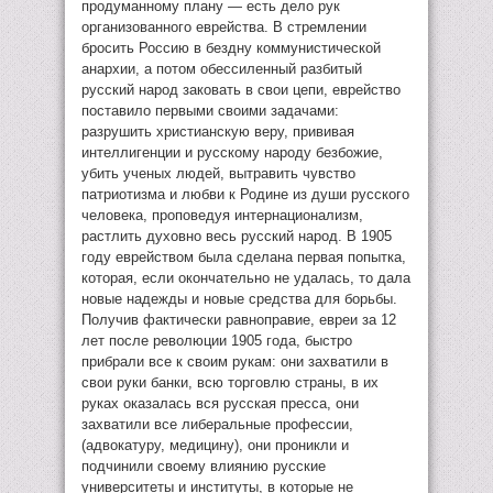
продуманному плану — есть дело рук
организованного еврейства. В стремлении
бросить Россию в бездну коммунистической
анархии, а потом обессиленный разбитый
русский народ заковать в свои цепи, еврейство
поставило первыми своими задачами:
разрушить христианскую веру, прививая
интеллигенции и русскому народу безбожие,
убить ученых людей, вытравить чувство
патриотизма и любви к Родине из души русского
человека, проповедуя интернационализм,
растлить духовно весь русский народ. В 1905
году еврейством была сделана первая попытка,
которая, если окончательно не удалась, то дала
новые надежды и новые средства для борьбы.
Получив фактически равноправие, евреи за 12
лет после революции 1905 года, быстро
прибрали все к своим рукам: они захватили в
свои руки банки, всю торговлю страны, в их
руках оказалась вся русская пресса, они
захватили все либеральные профессии,
(адвокатуру, медицину), они проникли и
подчинили своему влиянию русские
университеты и институты, в которые не