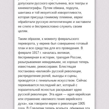
допускали русского крестьянина, все театры и
кинематографы. Путем обмана, подкупа,
шантажа и той иезуитской изворотливости,
которая присуща гонимому племени, евреи
обработали русскую интеллигенцию и заставили
ее слепо и беспрекословно служить своим
целям.
Таким образом, к моменту февральского
переворота, у евреев был совершенно готовый
план и все средства для его проведения. В
феврале 1917 г. началась великая,
беспримерная в истории, трагедия России,
разыгрываемая невидимыми, но хорошо теперь
известными, режиссерами. Блестящая
постановка «великой» русской революции,
распределение ролей, выходы и сцены,
проводятся с гениальным искусством. Сейчас
переживается последний акт, который с
поразительной ясностью раскрывает идею
русской революции. Эта идея — идея еврейская
или отражение «великого гения еврейского
духа», как говорили евреи о революции 1905
года. В Совдепии теперь вскрыта, обнажена эта