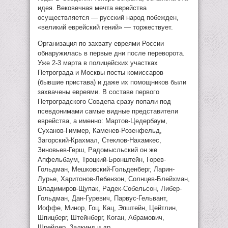
идея. Вековечная мечта еврейства
осуществляется — русский народ побежден,
«великий еврейский гений» — торжествует.
Организация по захвату евреями России
обнаружилась в первые дни после переворота.
Уже 2-3 марта в полицейских участках
Петрограда и Москвы посты комиссаров
(бывшие пристава) и даже их помощников были
захвачены евреями. В составе первого
Петроградского Совдепа сразу попали под
псевдонимами самые видные представители
еврейства, а именно: Мартов-Цедербаум,
Суханов-Гиммер, Каменев-Розенфельд,
Загорский-Крахмал, Стеклов-Нахамкес,
Зиновьев-Герш, Радомысльский он же
Апфельбаум, Троцкий-Бронштейн, Горев-
Гольдман, Мешковский-Гольденберг, Ларин-
Лурье, Харитонов-Лебензон, Солнцев-Блейхман,
Владимиров-Щупак, Радек-Собельсон, Либер-
Гольдман, Дан-Гуревич, Парвус-Гельвант,
Иоффе, Минор, Гоц, Кац, Эпштейн, Цейтлин,
Шпицберг, Штейнберг, Коган, Абрамович,
Шрейдер, 3алкинд и др.