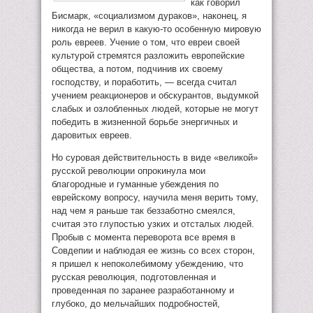
как говорил
Бисмарк, «социализмом дураков», наконец, я
никогда не верил в какую-то особенную мировую
роль евреев. Учение о том, что евреи своей
культурой стремятся разложить европейские
общества, а потом, подчинив их своему
господству, и поработить, — всегда считал
учением реакционеров и обскурантов, выдумкой
слабых и озлобленных людей, которые не могут
победить в жизненной борьбе энергичных и
даровитых евреев.
Но суровая действительность в виде «великой»
русской революции опрокинула мои
благородные и гуманные убеждения по
еврейскому вопросу, научила меня верить тому,
над чем я раньше так беззаботно смеялся,
считая это глупостью узких и отсталых людей.
Пробыв с момента переворота все время в
Совдепии и наблюдая ее жизнь со всех сторон,
я пришел к непоколебимому убеждению, что
русская революция, подготовленная и
проведенная по заранее разработанному и
глубоко, до мельчайших подробностей,