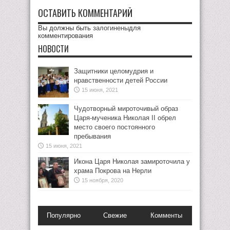
ОСТАВИТЬ КОММЕНТАРИЙ
Вы должны быть
залогинены
для
комментирования
НОВОСТИ
Защитники целомудрия и
нравственности детей России
15 июня, 2021
Чудотворный мироточивый образ
Царя-мученика Николая II обрел
место своего постоянного
пребывания
15 июня, 2021
Икона Царя Николая замироточила у
храма Покрова на Нерли
15 ноября, 2020
Популярно
Свежие
Комменты