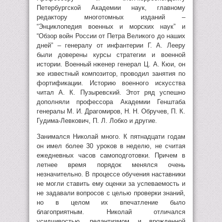
Петербургской Академии наук, главному
редактору многотомных изданий –
“Энциклопедия военных и морских наук” и
“Обзор войн России от Петра Великого до наших
дней” – генералу от инфантерии Г. А. Лееру
были доверены курсы стратегии и военной
истории. Военный нженер генерал Ц. А. Кюи, он
же известный композитор, проводил занятия по
фортификации. Историю военного искусства
читал А. К. Пузыревский. Этот ряд успешно
дополняли профессора Академии Генштаба
генералы М. И. Драгомиров, Н. Н. Обручев, П. К.
Гудима-Левкович, П. Л. Лобко и другие.
Занимался Николай много. К пятнадцати годам
он имел более 30 уроков в неделю, не считая
ежедневных часов самоподготовки. Причем в
летнее время порядок менялся очень
незначительно. В процессе обучения наставники
не могли ставить ему оценки за успеваемость и
не задавали вопросов с целью проверки знаний,
но в целом их впечатление было
благоприятным. Николай отличался
усидчивостью, педантизмом и врожденной