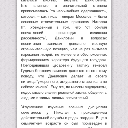
казалось многим, “иезуита” Даниловича.
Его влиянию в значительной степени
приписывалась “та необычайная сдержанность,
которая, – как писал генерал Мосолов, – была
основным отличительным признаком Николая
II”. Убежденный в том, что “от обилия
впечатлений происходит излишняя
рассеянность”, Данилович в вопросах
воспитания занимал довольно жесткую
ограничительную позицию, чем не раз вызывал
нарекания людей, не менее его обеспокоенных
формированием характера будущего государя.
Преподававший цесаревичу тактику генерал
Гудима-Левкович замечал даже как-то по этому
поводу, что Данилович делает из своего
питомца “умеренного, аккуратного старичка, а не
бойкого юношу”. Ему же, по многим ощущениям,
недоставало знания реальной жизни, общения с
людьми и живых личных впечатлений.
Углубленное изучение военных дисциплин
сочеталось у Николая с прохождением
действительной службы в рядах гвардии. Еще в
семилетнем возрасте он был произведен в