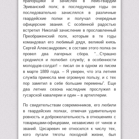
прапорщики и зачислен в лейб-гвардии
Эриванский полк; в последующие годы он
последовательно зачислялся в различные
гвардейские полки и получал очередные
офицерские звания. С особенной радостью
встретил Николай зачисление в прославленный
Преображенский полк, которым в те годы
командовал его любимый дядя, великий князь
Сергей Александрович; в составе этого полка он
провел два лагерных сбора. “…Страшно
сроднился и полюбил службу; в особенности
молодцов-солдат! – писал он в одном из писем
в марте 1889 года. – Я уверен, что эта летняя
служба принесла мне огромную пользу, и с тех
пор заметил в себе большие перемены”. Еще
два летних сезона наследник прослужил в
гусарской кавалерии и один – в артиллерии.
По свидетельствам современников, его любили
в гвардейских полках, отмечая удивительную
ровность и доброжелательность в отношениях с
товарищами-офицерами, независимо от чинов и
званий. Цесаревич не относился к числу тех,
кого пугали тяготы походной жизни, был