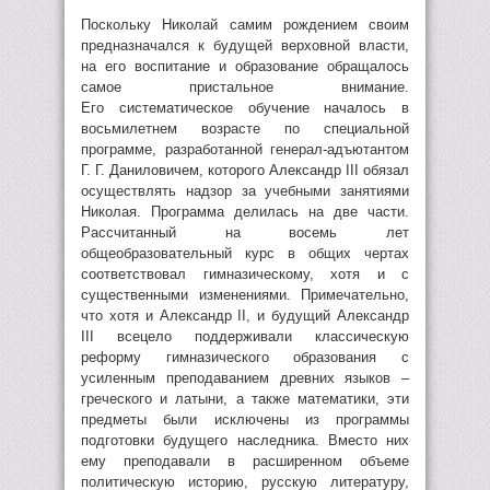
Поскольку Николай самим рождением своим
предназначался к будущей верховной власти,
на его воспитание и образование обращалось
самое пристальное внимание.
Его систематическое обучение началось в
восьмилетнем возрасте по специальной
программе, разработанной генерал-адъютантом
Г. Г. Даниловичем, которого Александр III обязал
осуществлять надзор за учебными занятиями
Николая. Программа делилась на две части.
Рассчитанный на восемь лет
общеобразовательный курс в общих чертах
соответствовал гимназическому, хотя и с
существенными изменениями. Примечательно,
что хотя и Александр II, и будущий Александр
III всецело поддерживали классическую
реформу гимназического образования с
усиленным преподаванием древних языков –
греческого и латыни, а также математики, эти
предметы были исключены из программы
подготовки будущего наследника. Вместо них
ему преподавали в расширенном объеме
политическую историю, русскую литературу,