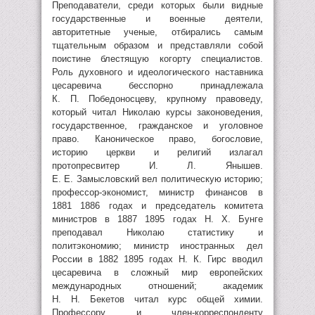
Преподаватели, среди которых были видные
государственные и военные деятели,
авторитетные ученые, отбирались самым
тщательным образом и представляли собой
поистине блестящую когорту специалистов.
Роль духовного и идеологического наставника
цесаревича бесспорно принадлежала
К. П. Победоносцеву, крупному правоведу,
который читал Николаю курсы законоведения,
государственное, гражданское и уголовное
право. Каноническое право, богословие,
историю церкви и религий излагал
протопресвитер И. Л. Янышев.
Е. Е. Замысловский вел политическую историю;
профессор-экономист, министр финансов в
1881 1886 годах и председатель комитета
министров в 1887 1895 годах Н. Х. Бунге
преподавал Николаю статистику и
политэкономию; министр иностранных дел
России в 1882 1895 годах Н. К. Гирс вводил
цесаревича в сложный мир европейских
международных отношений; академик
Н. Н. Бекетов читал курс общей химии.
Профессору и член-корреспонденту