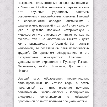
географию, элементарные основы минералогии
и биологии. Особое внимание в первые восемь
лет обучения уделялось занятиям
современными европейскими языками. Николай
в совершенстве овладел английским и
французским, немецкий и датский знал хуже; он
уже с детства полюбил историческую и
художественную литературу, читал ее как на
русском, так и на иностранных языках и даже
как-то признавался, что “если бы был частным
человеком, то посвятил бы себя историческим
трудам”. Со временем обнаружились и его
литературные пристрастия: Николай с
удовольствием обращался к Пушкину, Гоголю,
Лермонтову, любил Толстого, Достоевского,
Чехова…
Высший курс образования, первоначально
спланированный на четыре года, а затем
продленный до пяти, включал изучение
политических, экономических и юридических
дисциплин, сочетавшихся с обширной
программой по чисто военным специальностям.