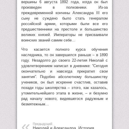
вершины 6 августа 1892 года, когда он был
произведен в полковники. Из-за
преждевременной кончины Александра III его
сыну не суждено было стать генералом
российской армии, которыми были все его
предшественники на престоле и большинство
великих князей. Императоры не присваивали
воинских званий самим себе…
Что касается полного курса обучения
наследника, то он завершился раньше – в 1890
году. Незадолго до своего 22-летия Николай с
удовлетворением написал в дневнике: “Сегодня
окончательно и навсегда прекратил свои
занятия”. Подобно абсолютному большинству
учеников, он был искренне счастлив, оставив
позади годы школярства – этого, как казалось,
утомительнейшего этапа в жизни, – и безумно
рад началу нового, видевшегося радужным и
безмятежным…
Предыдущий
Николай и Александра. История