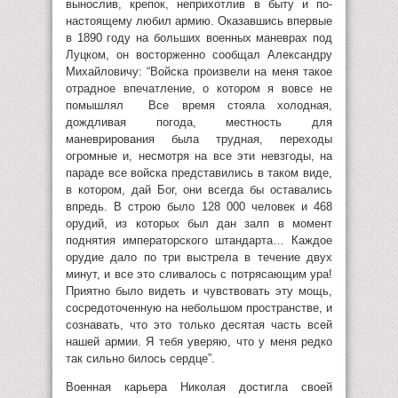
вынослив, крепок, неприхотлив в быту и по-
настоящему любил армию. Оказавшись впервые
в 1890 году на больших военных маневрах под
Луцком, он восторженно сообщал Александру
Михайловичу: “Войска произвели на меня такое
отрадное впечатление, о котором я вовсе не
помышлял Все время стояла холодная,
дождливая погода, местность для
маневрирования была трудная, переходы
огромные и, несмотря на все эти невзгоды, на
параде все войска представились в таком виде,
в котором, дай Бог, они всегда бы оставались
впредь. В строю было 128 000 человек и 468
орудий, из которых был дан залп в момент
поднятия императорского штандарта… Каждое
орудие дало по три выстрела в течение двух
минут, и все это сливалось с потрясающим ура!
Приятно было видеть и чувствовать эту мощь,
сосредоточенную на небольшом пространстве, и
сознавать, что это только десятая часть всей
нашей армии. Я тебя уверяю, что у меня редко
так сильно билось сердце”.
Военная карьера Николая достигла своей