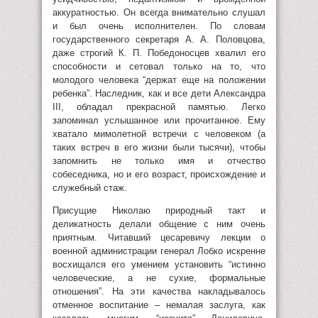
аккуратностью. Он всегда внимательно слушал
и был очень исполнителен. По словам
государственного секретаря А. А. Половцова,
даже строгий К. П. Победоносцев хвалил его
способности и сетовал только на то, что
молодого человека “держат еще на положении
ребенка”. Наследник, как и все дети Александра
III, обладал прекрасной памятью. Легко
запоминал услышанное или прочитанное. Ему
хватало мимолетной встречи с человеком (а
таких встреч в его жизни были тысячи), чтобы
запомнить не только имя и отчество
собеседника, но и его возраст, происхождение и
служебный стаж.
Присущие Николаю природный такт и
деликатность делали общение с ним очень
приятным. Читавший цесаревичу лекции о
военной администрации генерал Лобко искренне
восхищался его умением установить “истинно
человеческие, а не сухие, формальные
отношения”. На эти качества накладывалось
отменное воспитание – немалая заслуга, как