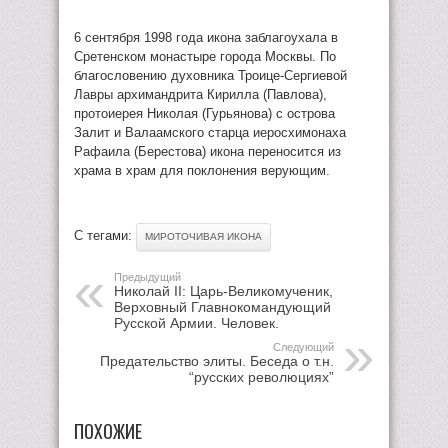
6 сентября 1998 года икона заблагоухала в
Сретенском монастыре города Москвы. По
благословению духовника Троице-Сергиевой
Лавры архимандрита Кирилла (Павлова),
протоиерея Николая (Гурьянова) с острова
Залит и Валаамского старца иеросхимонаха
Рафаила (Берестова) икона переносится из
храма в храм для поклонения верующим.
С тегами:
МИРОТОЧИВАЯ ИКОНА
Предыдущий
Николай II: Царь-Великомученик,
Верховный Главнокомандующий
Русской Армии. Человек.
Следующий
Предательство элиты. Беседа о т.н.
“русских революциях”
ПОХОЖИЕ