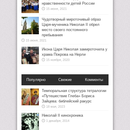
нравственности детей России
15 июня, 2021
Чудотворный мироточивый образ
Царя-мученика Николая II обрел
место своего постоянного
пребывания
15 июня, 2021
Икона Царя Николая замироточила у
храма Покрова на Нерли
15 ноября, 2020
Популярно
Свежие
Комменты
Темпоральная структура тетралогии
«Путешествие Глеба» Бориса
Зайцева: библейский ракурс
18 мая, 2023
Николай II кинохроника
1 декабря, 2014