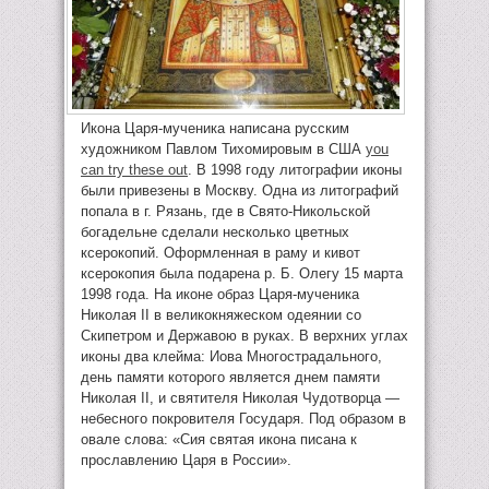
Икона Царя-мученика написана русским
художником Павлом Тихомировым в США
you
can try these out
. В 1998 году литографии иконы
были привезены в Москву. Одна из литографий
попала в г. Рязань, где в Свято-Никольской
богадельне сделали несколько цветных
ксерокопий. Оформленная в раму и кивот
ксерокопия была подарена р. Б. Олегу 15 марта
1998 года. На иконе образ Царя-мученика
Николая II в великокняжеском одеянии со
Скипетром и Державою в руках. В верхних углах
иконы два клейма: Иова Многострадального,
день памяти которого является днем памяти
Николая II, и святителя Николая Чудотворца —
небесного покровителя Государя. Под образом в
овале слова: «Сия святая икона писана к
прославлению Царя в России».