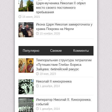
Царя-мученика Николая II обрел
место своего постоянного
пребывания
15 июня, 2021
Икона Царя Николая замироточила у
храма Покрова на Нерли
15 ноября, 2020
Популярно
Свежие
Комменты
Темпоральная структура тетралогии
«Путешествие Глеба» Бориса
Зайцева: библейский ракурс
18 мая, 2023
Николай II кинохроника
1 декабря, 2014
Император Николай II. Кинохроника
событий
1 декабря, 2014