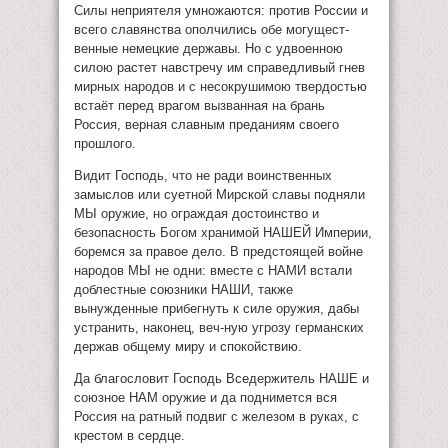
Силы неприятеля умножаются: против России и
всего славянства ополчились обе могущест-
венные немецкие державы. Но с удвоенною
силою растет навстречу им справедливый гнев
мирных народов и с несокрушимою твердостью
встаёт перед врагом вызванная на брань
Россия, верная славным преданиям своего
прошлого.
Видит Господь, что не ради воинственных
замыслов или суетной Mиpcкoй славы подняли
МЫ оружие, но ограждая достоинство и
безопасность Богом хранимой НАШЕЙ Империи,
боремся за правое дело. В предстоящей войне
народов МЫ не одни: вместе с НАМИ встали
доблестные союзники НАШИ, также
вынужденные прибегнуть к силе оружия, дабы
устранить, наконец, веч-ную угрозу германских
держав общему миру и спокойствию.
Да благословит Господь Вседержитель НАШЕ и
союзное НАМ оружие и да поднимется вся
Россия на ратный подвиг с железом в руках, с
крестом в сердце.