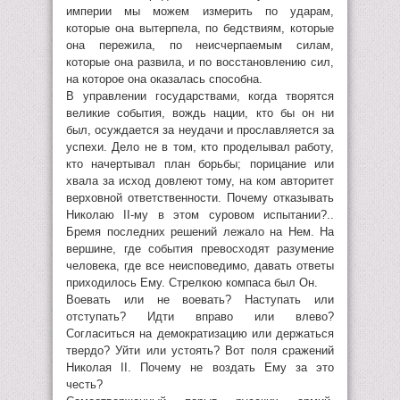
империи мы можем измерить по ударам,
которые она вытерпела, по бедствиям, которые
она пережила, по неисчерпаемым силам,
которые она развила, и по восстановлению сил,
на которое она оказалась способна.
В управлении государствами, когда творятся
великие события, вождь нации, кто бы он ни
был, осуждается за неудачи и прославляется за
успехи. Дело не в том, кто проделывал работу,
кто начертывал план борьбы; порицание или
хвала за исход довлеют тому, на ком авторитет
верховной ответственности. Почему отказывать
Николаю II-му в этом суровом испытании?..
Бремя последних решений лежало на Нем. На
вершине, где события превосходят разумение
человека, где все неисповедимо, давать ответы
приходилось Ему. Стрелкою компаса был Он.
Воевать или не воевать? Наступать или
отступать? Идти вправо или влево?
Согласиться на демократизацию или держаться
твердо? Уйти или устоять? Вот поля сражений
Николая II. Почему не воздать Ему за это
честь?