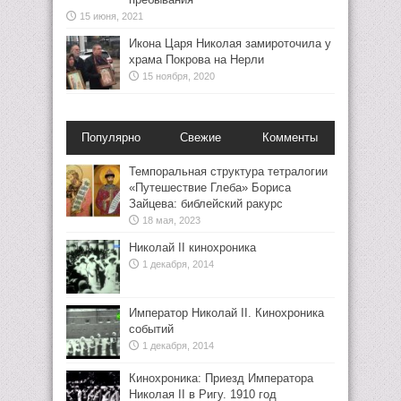
15 июня, 2021
Икона Царя Николая замироточила у
храма Покрова на Нерли
15 ноября, 2020
Популярно
Свежие
Комменты
Темпоральная структура тетралогии
«Путешествие Глеба» Бориса
Зайцева: библейский ракурс
18 мая, 2023
Николай II кинохроника
1 декабря, 2014
Император Николай II. Кинохроника
событий
1 декабря, 2014
Кинохроника: Приезд Императора
Николая II в Ригу. 1910 год