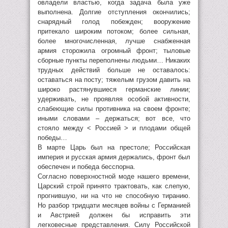
овладели властью, когда задача была уже
выполнена. Долгие отступления окончились;
снарядный голод побежден; вооружение
притекало широким потоком; более сильная,
более многочисленная, лучше снабженная
армия сторожила огромный фронт; тыловые
сборные пункты переполнены людьми… Никаких
трудных действий больше не оставалось:
оставаться на посту; тяжелым грузом давить на
широко растянувшиеся германские линии;
удерживать, не проявляя особой активности,
слабеющие силы противника на своем фронте;
иными словами – держаться; вот все, что
стояло между < Россией > и плодами общей
победы…
В марте Царь был на престоле; Российская
империя и русская армия держались, фронт был
обеспечен и победа бесспорна.
Согласно поверхностной моде нашего времени,
Царский строй принято трактовать, как слепую,
прогнившую, ни на что не способную тиранию.
Но разбор тридцати месяцев войны с Германией
и Австрией должен бы исправить эти
легковесные представления. Силу Российской