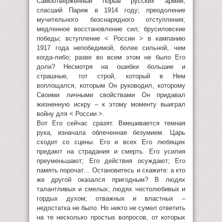
Самоотверженный порыв русских армий,
спасший Париж в 1914 году; преодоление
мучительного безснарядного отступления;
медленное восстановление сил; брусиловские
победы; вступление < России > в кампанию
1917 года непобедимой, более сильной, чем
когда-либо; разве во всем этом не было Его
доли? Несмотря на ошибки большие и
страшные, тот строй, который в Нем
воплощался, которым Он руководил, которому
Своими личными свойствами Он придавал
жизненную искру – к этому моменту выиграл
войну для < России >.
Вот Его сейчас сразят. Вмешивается темная
рука, изначала облеченная безумием. Царь
сходит со сцены. Его и всех Его любящих
предают на страдания и смерть. Его усилия
преуменьшают; Его действия осуждают; Его
память порочат… Остановитесь и скажите: а кто
же другой оказался пригодным? В людях
талантливых и смелых; людях честолюбивых и
гордых духом; отважных и властных –
недостатка не было. Но никто не сумел ответить
на те несколько простых вопросов, от которых