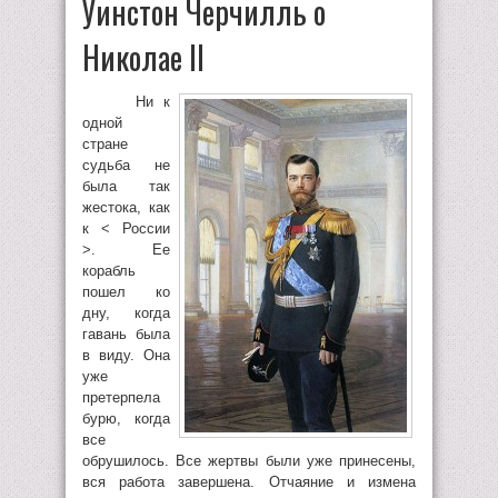
Уинстон Черчилль о
Николае II
Ни к
одной
стране
судьба не
была так
жестока, как
к < России
>. Ее
корабль
пошел ко
дну, когда
гавань была
в виду. Она
уже
претерпела
бурю, когда
все
обрушилось. Все жертвы были уже принесены,
вся работа завершена. Отчаяние и измена