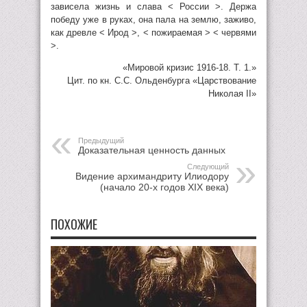
зависела жизнь и слава < России >. Держа
победу уже в руках, она пала на землю, заживо,
как древле < Ирод >, < пожираемая > < червями
>.
«Мировой кризис 1916-18. Т. 1.»
Цит. по кн. С.С. Ольденбурга «Царствование
Николая II»
Предыдущий
Доказательная ценность данных
Следующий
Видение архимандриту Илиодору
(начало 20-х годов XIX века)
ПОХОЖИЕ