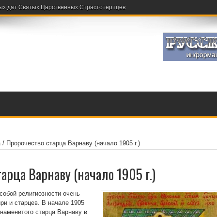
ых дат Святых Царственных Страстотерпцев
а
/
Пророчество старца Варнаву (начало 1905 г.)
арца Варнаву (начало 1905 г.)
особой религиозности очень
и и старцев. В начале 1905
знаменитого старца Варнаву в