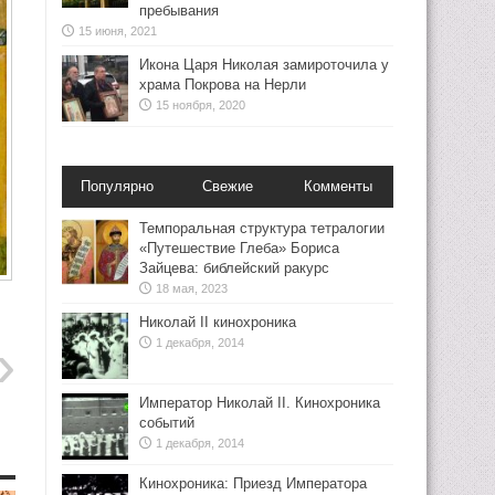
пребывания
15 июня, 2021
Икона Царя Николая замироточила у
храма Покрова на Нерли
15 ноября, 2020
Популярно
Свежие
Комменты
Темпоральная структура тетралогии
«Путешествие Глеба» Бориса
Зайцева: библейский ракурс
18 мая, 2023
Николай II кинохроника
1 декабря, 2014
Император Николай II. Кинохроника
событий
1 декабря, 2014
Кинохроника: Приезд Императора