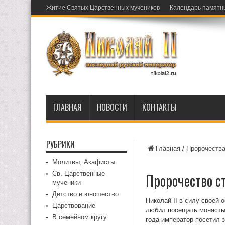
Житие Святых Царственных мучеников
Календарь памятн
ГЛАВНАЯ
НОВОСТИ
КОНТАКТЫ
РУБРИКИ
Главная
/
Пророчеств
Молитвы, Акафисты
Св. Царственные
Пророчество ст
мученики
Детство и юношество
Николай II в силу своей 
Царствование
любил посещать монастыр
В семейном кругу
года император посетил 