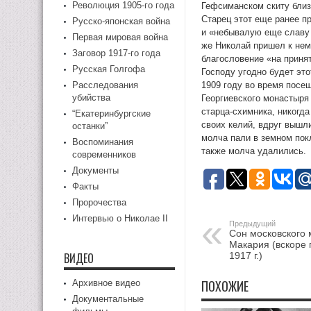
Революция 1905-го года
Гефсиманском скиту близ
Старец этот еще ранее п
Русско-японская война
и «небывалую еще славу 
Первая мировая война
же Николай пришел к нем
Заговор 1917-го года
благословение «на принят
Русская Голгофа
Господу угодно будет это
Расследования
1909 году во время посе
убийства
Георгиевского монастыря
старца-схимника, никогд
“Екатеринбургские
своих келий, вдруг вышли
останки”
молча пали в земном пок
Воспоминания
также молча удалились.
современников
Документы
Факты
Пророчества
Интервью о Николае II
Предыдущий
Сон московского
Макария (вскоре
ВИДЕО
1917 г.)
ПОХОЖИЕ
Архивное видео
Документальные