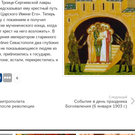
 Троице-Сергиевской лавры.
редсказывал ему крестный путь
Царского Имени Его». Теперь
у с покаянием и получил
ие мученического конца, когда
т крест на него возложить». В
щения императором старинного
 близ Севастополя два глубоких
а не показывающиеся людям из
, приблизились к государю,
лоне, встали, перекрестились и
6
Следующий
 митрополита
Событие в день праздника
 после революции
Богоявления (6 января 1903 г.)