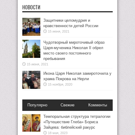
НОВОСТИ
Защитники целомудрия и
нравственности детей России
15 июня, 2021
Чудотворный мироточивый образ
Царя-мученика Николая II обрел
место своего постоянного
пребывания
15 июня, 2021
Икона Царя Николая замироточила у
храма Покрова на Нерли
15 ноября, 2020
Популярно
Свежие
Комменты
Темпоральная структура тетралогии
«Путешествие Глеба» Бориса
Зайцева: библейский ракурс
18 мая, 2023