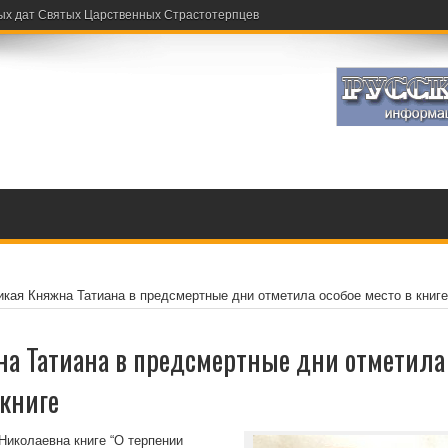
ых дат Святых Царственных Страстотерпцев
кая Княжна Татиана в предсмертные дни отметила особое место в книге
а Татиана в предсмертные дни отметила
 книге
Николаевна книге “О терпении