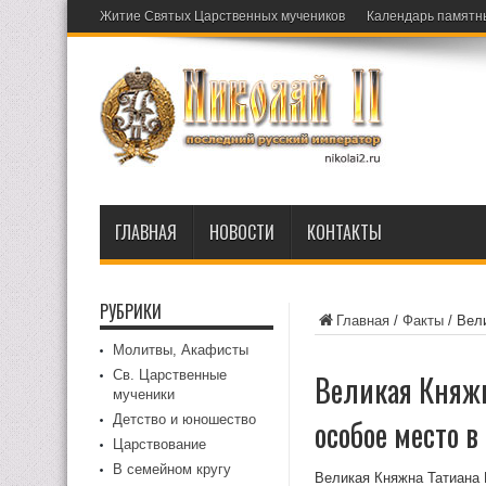
Житие Святых Царственных мучеников
Календарь памятн
ГЛАВНАЯ
НОВОСТИ
КОНТАКТЫ
РУБРИКИ
Главная
/
Факты
/
Вели
Молитвы, Акафисты
Св. Царственные
Великая Княжн
мученики
Детство и юношество
особое место в
Царствование
В семейном кругу
Великая Княжна Татиана 