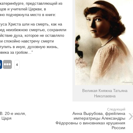
Екатеринбурге, представляющей из
цов и учителей Церкви, в
но подчеркнула место в книге:
уса Христа шли на смерть, как на
ред неизбежною смертью, сохраняли
йствие духа, которое не оставляло
и спокойно навстречу смерти
тупить в иную, духовную жизнь,
века за гробом…”
4
Великая Княжна Татьяна
Николаевна
Следующий
В. 20-е июля,
Анна Вырубова, фрейлина
и Царя
императрицы Александры
Фёдоровны о виновниках крушения
России