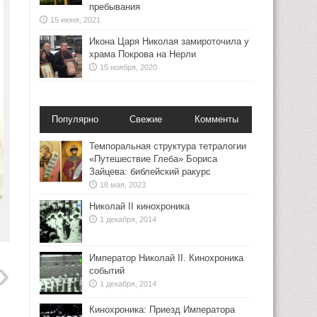
пребывания
15 июня, 2021
Икона Царя Николая замироточила у
храма Покрова на Нерли
15 ноября, 2020
Популярно
Свежие
Комменты
Темпоральная структура тетралогии
«Путешествие Глеба» Бориса
Зайцева: библейский ракурс
18 мая, 2023
Николай II кинохроника
1 декабря, 2014
Император Николай II. Кинохроника
событий
1 декабря, 2014
Кинохроника: Приезд Императора