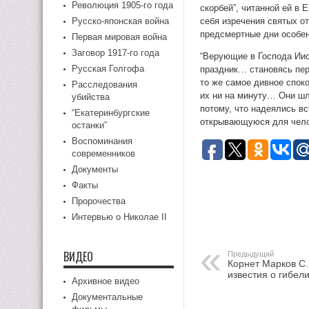
Революция 1905-го года
скорбей”, читанной ей в 
Русско-японская война
себя изречения святых от
предсмертные дни особен
Первая мировая война
Заговор 1917-го года
“Верующие в Господа Иис
Русская Голгофа
праздник… становясь пе
то же самое дивное споко
Расследования
их ни на минуту… Они шл
убийства
потому, что надеялись вс
“Екатеринбургские
открывающуюся для чело
останки”
Воспоминания
современников
Документы
Факты
Пророчества
Интервью о Николае II
ВИДЕО
Предыдущий
Корнет Марков С.
известия о гибел
Архивное видео
Документальные