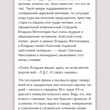
органам, конечно же, было известно, что это не
так). Такой имидж поддерживали из
соображений церковной икономии, по ситуации,
когда куда как полезнее председатель братства,
староста общины или чудак-человек, а не
официальный епархиальный сотрудник.
Владыка Мелхиседек был очень мудрым и
образованным человеком. Анатолий очень
любил, ценил и уважал Владыку Мелхиседека,
и Владыка любил Анатолий отцовской
заботливой любовью», — пишет Светлана
Николаевна и неожиданно заканчивает этот
абзац словами:
«Очень Владыка мешал здесь на
этом месте
(курсив мой – Л.Д.С.-Н.) врагу нашему».
Эта последняя фраза и раскрыла вдруг передо
мной всю грандиозную мистическую картину тех
дней – начала и середины 90-х годов XX-го
красного коммунистического века. Ведь это, вне
всякого сомнения, был век Красного Дьявола. И
особенно это было видно в городе, поверженном
и схваченном в сатанинское пленение своим