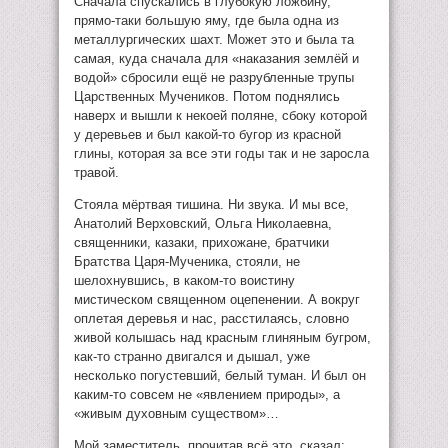
Сначала спускались в глубокую ложбину,
прямо-таки большую яму, где была одна из
металлургических шахт. Может это и была та
самая, куда сначала для «наказания землёй и
водой» сбросили ещё не разрубленные трупы
Царственных Мучеников. Потом поднялись
наверх и вышли к некоей поляне, сбоку которой
у деревьев и был какой-то бугор из красной
глины, которая за все эти годы так и не заросла
травой.
Стояла мёртвая тишина. Ни звука. И мы все,
Анатолий Верховский, Ольга Николаевна,
священники, казаки, прихожане, братчики
Братства Царя-Мученика, стояли, не
шелохнувшись, в каком-то воистину
мистическом священном оцепенении. А вокруг
оплетая деревья и нас, расстилаясь, словно
живой колышась над красным глиняным бугром,
как-то странно двигался и дышал, уже
несколько погустевший, белый туман. И был он
каким-то совсем не «явлением природы», а
«живым духовным существом»…
Мой заместитель, прочитав всё это, сказал: