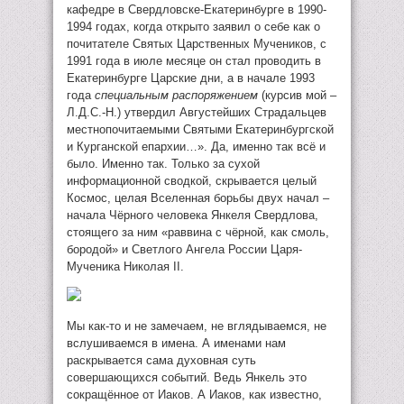
кафедре в Свердловске-Екатеринбурге в 1990-
1994 годах, когда открыто заявил о себе как о
почитателе Святых Царственных Мучеников, с
1991 года в июле месяце он стал проводить в
Екатеринбурге Царские дни, а в начале 1993
года
специальным распоряжением
(курсив мой –
Л.Д.С.-Н.) утвердил Августейших Страдальцев
местнопочитаемыми Святыми Екатеринбургской
и Курганской епархии…». Да, именно так всё и
было. Именно так. Только за сухой
информационной сводкой, скрывается целый
Космос, целая Вселенная борьбы двух начал –
начала Чёрного человека Янкеля Свердлова,
стоящего за ним «раввина с чёрной, как смоль,
бородой» и Светлого Ангела России Царя-
Мученика Николая II.
Мы как-то и не замечаем, не вглядываемся, не
вслушиваемся в имена. А именами нам
раскрывается сама духовная суть
совершающихся событий. Ведь Янкель это
сокращённое от Иаков. А Иаков, как известно,