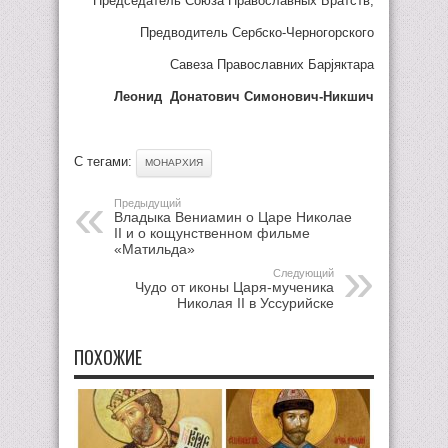
Председатель Союза Православных Братств,
Предводитель Сербско-Черногорского
Савеза Православних Барjяктара
Леонид Донатович Симонович-Никшич
С тегами:
МОНАРХИЯ
Предыдущий
Владыка Вениамин о Царе Николае
II и о кощунственном фильме
«Матильда»
Следующий
Чудо от иконы Царя-мученика
Николая II в Уссурийске
ПОХОЖИЕ