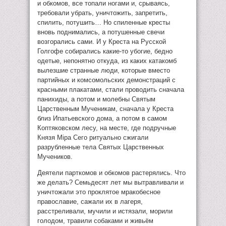
и обкомов, все топали ногами и, срываясь,
требовали убрать, уничтожить, запретить,
спилить, потушить… Но спиленные кресты
вновь поднимались, а потушенные свечи
возгорались сами. И у Креста на Русской
Голгофе собирались какие-то убогие, бедно
одетые, непонятно откуда, из каких катакомб
вылезшие странные люди, которые вместо
партийных и комсомольских демонстраций с
красными плакатами, стали проводить сначала
панихиды, а потом и молебны Святым
Царственным Мученикам, сначала у Креста
близ Ипатьевского дома, а потом в самом
Коптяковском лесу, на месте, где подручные
Князя Мiра Сего ритуально сжигали
разрубленные тела Святых Царственных
Мучеников.
Деятели парткомов и обкомов растерялись. Что
же делать? Семьдесят лет мы вытравливали и
уничтожали это проклятое мракобесное
православие, сажали их в лагеря,
расстреливали, мучили и истязали, морили
голодом, травили собаками и живьём