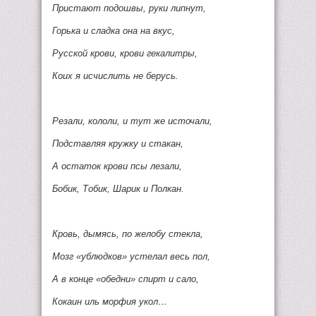
Пристают подошвы, руки липнут,
Горька и сладка она на вкус,
Русской крови, крови гекалитры,
Коих я исчислить не берусь.
Резали, кололи, и тут же источали,
Подставляя кружку и стакан,
А остаток крови псы лезали,
Бобик, Тобик, Шарик и Полкан.
Кровь, дымясь, по желобу стекла,
Мозг «ублюдков» устелал весь пол,
А в конце «обедни» спирт и сало,
Кокаин иль морфия укол…