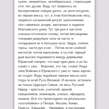
чужих, неприятных, нелиберальных, стерегущим
этот лес духам. Ведь тут творилось их
богопротивное «общее дело», их анти-литургия,
их чёрная месса, тут, в этом Коптяковском лесу,
творился сатанинский ритуал «разчленении
тел» невинных агнцев, закланных в подвале
Ипатьевского дома. Тут три дня и три ночи
сначала отчленяли головы, потом мясницкими
топорами разрубали тела на части, и
складывали их в большую кучу: бёдра, голени,
торсы, части рук и ног… Потом жгли солёной
кислотой, потом керосином, и густой, чёрный
дым высоко поднимался между деревьями.
Юровский говорил, что ещё один день и он бы
сошёл с ума… Впрочем, это так, слова! Люди
типа Войкова и Юровского с ума от таких картин
не сходят. Ведь подобные чёрные мессы шли
тогда по всей Руси Великой. И мучили, истезали
не только Царскую Семью, но весь Русский
Народ – крестьян, учителей, врачей,
священников, инженеров, учёных, офицеров,
казаков. Всё это происходило на ритуальных
«скотобойнях» в Питере, Москве, Киеве,
Одессе, Харькове… Например, в последнем