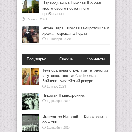
Царя-мученика Николая II обрел
место своего постоянного
пребывания
15 июня, 2021
Икона Царя Николая замироточила у
храма Покрова на Нерли
15 ноября, 2020
Популярно
Свежие
Комменты
Темпоральная структура тетралогии
«Путешествие Глеба» Бориса
Зайцева: библейский ракурс
18 мая, 2023
Николай II кинохроника
1 декабря, 2014
Император Николай II. Кинохроника
событий
1 декабря, 2014