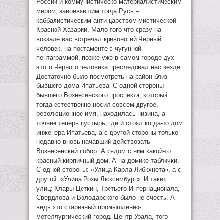
России и коммунистическо-материалистическим
миром, завоевавшим тогда Русь –
каббалистическим анти-царством мистической
Красной Хазарии. Мало того что сразу на
вокзале вас встречал кривоногий Чёрный
человек, на постаменте с чугунной
пентаграммой, позже уже в самом городе дух
этого Чёрного человека преследовал нас везде.
Достаточно было посмотреть на район близ
бывшего дома Ипатьева. С одной стороны
бывшего Вознесенского проспекта, который
тогда естественно носил совсем другое,
революционное имя, находилась низина, а
точнее теперь пустырь, где и стоял когда-то дом
инженера Ипатьева, а с другой стороны только
недавно вновь начавший действовать
Вознесенский собор. А рядом с ним какой-то
красный кирпичный дом. А на домике таблички.
С одной стороны: «Улица Карла Либкхнета», а с
другой: «Улица Розы Люксембург». И таких
улиц: Клары Цеткин, Третьего Интернационала,
Свердлова и Володарского было не счесть. А
ведь это старинный промышленно-
метеллургический город. Центр Урала, того