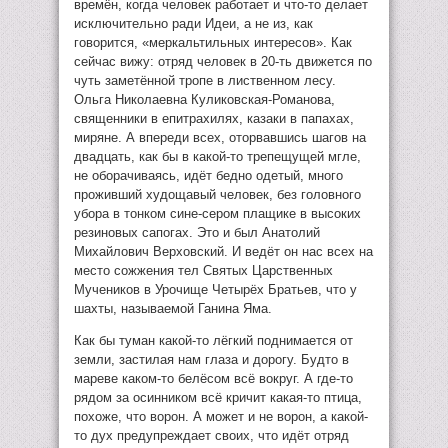
времён, когда человек работает и что-то делает
исключительно ради Идеи, а не из, как
говорится, «меркальтильных интересов». Как
сейчас вижу: отряд человек в 20-ть движется по
чуть заметённой тропе в лиственном лесу.
Ольга Николаевна Куликовская-Романова,
священники в епитрахилях, казаки в папахах,
миряне. А впереди всех, оторвавшись шагов на
двадцать, как бы в какой-то трепещущей мгле,
не оборачиваясь, идёт бедно одетый, много
проживший худощавый человек, без головного
убора в тонком сине-сером плащике в высоких
резиновых сапогах. Это и был Анатолий
Михайлович Верховский. И ведёт он нас всех на
место сожжения тел Святых Царственных
Мучеников в Урочище Четырёх Братьев, что у
шахты, называемой Ганина Яма.
Как бы туман какой-то лёгкий поднимается от
земли, застилая нам глаза и дорогу. Будто в
мареве каком-то белёсом всё вокруг. А где-то
рядом за осинником всё кричит какая-то птица,
похоже, что ворон. А может и не ворон, а какой-
то дух предупреждает своих, что идёт отряд