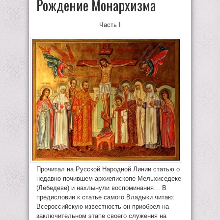
Рождение Монархизма
Часть I
Прочитал на Русской Народной Линии статью о
недавно почившем архиепископе Мельхиседеке
(Лебедеве) и нахлынули воспоминания… В
предисловии к статье самого Владыки читаю:
Всероссийскую известность он приобрел на
заключительном этапе своего служения на