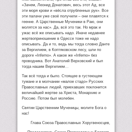
«Зачем, Леонид Донатович, весь этот Ад, все
эти моря крови и «вёсла отрубленных рук». Все
эти палачи уже своё получили – они плавятся к
геенне. А Царственные Мученики в Раю, они
молятся за нас». Да, всё это так. Но мрак и
ужас всё же описывать надо. Иначе недавнее
жертвоприношение в Одессе тоже не надо
описывать. Да и то, ведь мы тогда словно Данте
за Вергилием, в Коптяковском лесу, шли по
дороге «Inferno». А какое же «Inferno» без
проводника. Вот Анатолий Верховский и был
тогда нашим Вергилием…
Так всё тогда и было. Стоящее в густеющем
тумане и в молчании «малое стадо» Русских
Православных людей, приехавших поклонится
величайшей жертве за Христа, Монархию и
Россию. Потом был молебен.
Святии Царственнии Мученицы, молите Бога о
нас!
Глава Союза Православных Хоругвеносцев,