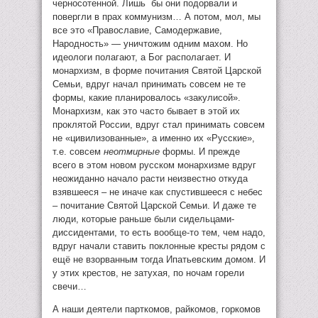
черносотенной. Лишь бы они подорвали и
повергли в прах коммунизм… А потом, мол, мы
все это «Православие, Самодержавие,
Народность» — уничтожим одним махом. Но
идеологи полагают, а Бог располагает. И
монархизм, в форме почитания Святой Царской
Семьи, вдруг начал принимать совсем не те
формы, какие планировалось «закулисой».
Монархизм, как это часто бывает в этой их
проклятой России, вдруг стал принимать совсем
не «цивилизованные», а именно их «Русские»,
т.е. совсем
неотмирные
формы. И прежде
всего в этом новом русском монархизме вдруг
неожиданно начало расти неизвестно откуда
взявшееся – не иначе как спустившееся с небес
– почитание Святой Царской Семьи. И даже те
люди, которые раньше были сидельцами-
диссидентами, то есть вообще-то тем, чем надо,
вдруг начали ставить поклонные кресты рядом с
ещё не взорванным тогда Ипатьевским домом. И
у этих крестов, не затухая, по ночам горели
свечи…
А наши деятели парткомов, райкомов, горкомов