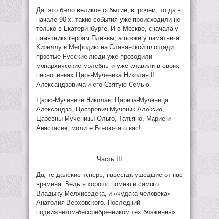
Да, это было великое событие, впрочем, тогда в
начале 90-х, такие события уже происходили не
только в Екатеринбурге. И в Москве, сначала у
памятника героям Плевны, а позже у памятника
Кириллу и Мефодию на Славянской площади,
простые Русские люди уже проводили
монархические молебны и уже славили в своих
песнопениях Царя-Мученика Николая II
Александровича и его Святую Семью.
Царю-Мучениче Николае, Царица-Мученица
Александра, Цесаревич-Мученик Алексие,
Царевны-Мученицы Ольго, Татьяно, Марие и
Анастасие, молите Бо-о-о-га о нас!
Часть III
Да, те далёкие теперь, навсегда ушедшие от нас
времена. Ведь я хорошо помню и самого
Владыку Мелхиседека, и «чудака-человека»
Анатолия Верховского. Последний
подвижником-бессребренником тех блаженных