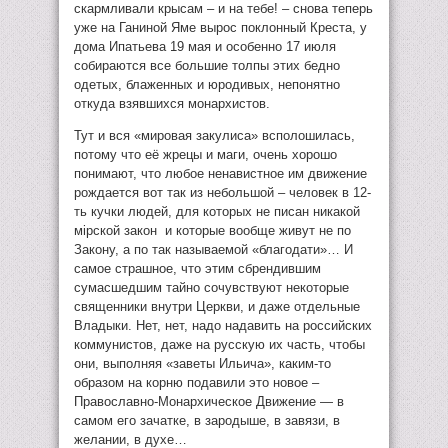
скармливали крысам – и на тебе! – снова теперь
уже на Ганиной Яме вырос поклонный Креста, у
дома Ипатьева 19 мая и особенно 17 июля
собираются все большие толпы этих бедно
одетых, блаженных и юродивых, непонятно
откуда взявшихся монархистов.
Тут и вся «мировая закулиса» всполошилась,
потому что её жрецы и маги, очень хорошо
понимают, что любое ненавистное им движение
рождается вот так из небольшой – человек в 12-
ть кучки людей, для которых не писан никакой
мiрской закон и которые вообще живут не по
Закону, а по так называемой «благодати»… И
самое страшное, что этим сбрендившим
сумасшедшим тайно сочувствуют некоторые
священники внутри Церкви, и даже отдельные
Владыки. Нет, нет, надо надавить на российских
коммунистов, даже на русскую их часть, чтобы
они, выполняя «заветы Ильича», каким-то
образом на корню подавили это новое –
Православно-Монархическое Движение — в
самом его зачатке, в зародыше, в завязи, в
желании, в духе…