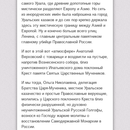
самого Урала, где древние допотопные горы
мистически разделяют Европу и Азию. Но сеть
из инородческих имён была наброшена на город
Уральских казаков и до сих пор крепко держала
здесь эту мистическую границу между Азией и
Европой. Ну и конечно больше всего улиц
Ленина, с главным центральным памятником
главному убийце Православной России.
И вот в этой вот «атмосфере» Анатолий
Верховский с товарищи и воздвигли на пустыре,
напротив Вознесенского собора, близ
уничтоженного Ипатьевского дома поклонный
Крест памяти Святых Царственных Мучеников.
И мы тогда, Ольга Николаевна, делегация
Братства Царя-Мученика, местное Уральское
казачество и простые Православные верующие,
молились у Царского поклонного Креста близ
физически разрушенной, но духовно
неуничтоженной Уральской Русской Голгофы,
вознося ко Господу жаркие молитвы о
восстановлении Самодержавной Монархии в
России.