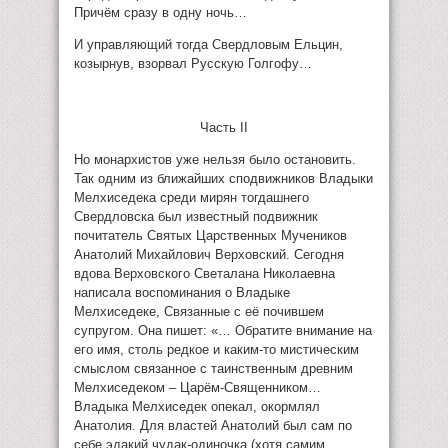
Причём сразу в одну ночь…
И управляющий тогда Свердловым Ельцин,
козырнув, взорвал Русскую Голгофу…
Часть II
Но монархистов уже нельзя было остановить.
Так одним из ближайших сподвижников Владыки
Мелхиседека среди мирян тогдашнего
Свердловска был известный подвижник
почитатель Святых Царственных Мучеников
Анатолий Михайлович Верховский. Сегодня
вдова Верховского Светалана Николаевна
написала воспоминания о Владыке
Мелхиседеке, Связанные с её почившем
супругом. Она пишет: «… Обратите внимание на
его имя, столь редкое и каким-то мистическим
смыслом связанное с таинственным древним
Мелхиседеком – Царём-Священником…
Владыка Мелхиседек опекал, окормлял
Анатолия. Для властей Анатолий был сам по
себе эдакий чудак-одиночка (хотя самим