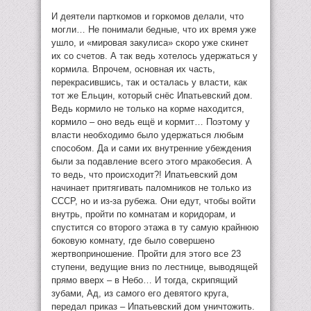
И деятели парткомов и горкомов делали, что
могли… Не понимали бедные, что их время уже
ушло, и «мировая закулиса» скоро уже скинет
их со счетов. А так ведь хотелось удержаться у
кормила. Впрочем, основная их часть,
перекрасившись, так и осталась у власти, как
тот же Ельцин, который снёс Ипатьевский дом.
Ведь кормило не только на корме находится,
кормило – оно ведь ещё и кормит… Поэтому у
власти необходимо было удержаться любым
способом. Да и сами их внутренние убеждения
были за подавление всего этого мракобесия. А
то ведь, что происходит?! Ипатьевский дом
начинает притягивать паломников не только из
СССР, но и из-за рубежа. Они едут, чтобы войти
внутрь, пройти по комнатам и коридорам, и
спустится со второго этажа в ту самую крайнюю
боковую комнату, где было совершено
жертвоприношение. Пройти для этого все 23
ступени, ведущие вниз по лестнице, выводящей
прямо вверх – в Небо… И тогда, скрипящий
зубами, Ад, из самого его девятого круга,
передал приказ – Ипатьевский дом уничтожить.