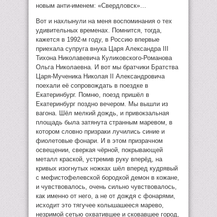
новым анти-именем: «Свердловск»…
Вот и нахлынули на меня воспоминания о тех
удивительных временах. Помнится, тогда,
кажется в 1992-м году, в Россию впервые
приехала супруга внука Царя Александра III
Тихона Николавевича Куликовского-Романова
Ольга Николаевна. И вот мы братчики Братства
Царя-Мученика Николая II Александровича
поехали её сопровождать в поездке в
Екатеринбург. Помню, поезд пришёл в
Екатеринбург поздно вечером. Мы вышли из
вагона. Шёл мелкий дождь, и привокзальная
площадь была затянута странным маревом, в
котором словно призраки лучились синие и
фиолетовые фонари. И в этом призрачном
освещении, сверкая чёрной, покрывающей
металл краской, устремив руку вперёд, на
кривых изогнутых ножках шёл вперед кудрявый
с мефистофелевской бородкой демон в кожане,
и чувствовалось, очень сильно чувствовалось,
как именно от него, а не от дождя с фонарями,
исходит это тягучее колышашееся марево,
незримой сетью охватившее и сковавшее город,