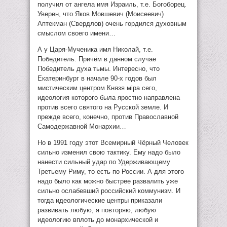
получил от ангела имя Израиль, т.е. Богоборец.
Уверен, что Яков Мовшевич (Моисеевич)
Аптекман (Свердлов) очень гордился духовным
смыслом своего имени…
А у Царя-Мученика имя Николай, т.е.
Победитель. Причём в данном случае
Победитель духа тьмы. Интересно, что
Екатеринбург в начале 90-х годов был
мистическим центром Князя мiра сего,
идеология которого была яростно направлена
против всего святого на Русской земле. И
прежде всего, конечно, против Православной
Самодержавной Монархии…
Но в 1991 году этот Всемирный Чёрный Человек
сильно изменил свою тактику. Ему надо было
нанести сильный удар по Удерживающему
Третьему Риму, то есть по России. А для этого
надо было как можно быстрее развалить уже
сильно ослабевший российский коммунизм. И
тогда идеологические центры приказали
развивать любую, я повторяю, любую
идеологию вплоть до монархической и