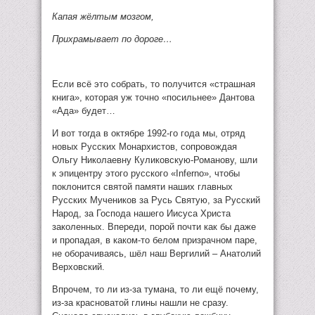
Капая жёлтым мозгом,
Прихрамывает по дороге…
Если всё это собрать, то получится «страшная
книга», которая уж точно «посильнее» Дантова
«Ада» будет…
И вот тогда в октябре 1992-го года мы, отряд
новых Русских Монархистов, сопровождая
Ольгу Николаевну Куликовскую-Романову, шли
к эпицентру этого русского «Inferno», чтобы
поклонится святой памяти наших главных
Русских Мучеников за Русь Святую, за Русский
Народ, за Господа нашего Иисуса Христа
заколенных. Впереди, порой почти как бы даже
и пропадая, в каком-то белом призрачном паре,
не оборачиваясь, шёл наш Вергилий – Анатолий
Верховский.
Впрочем, то ли из-за тумана, то ли ещё почему,
из-за красноватой глины нашли не сразу.