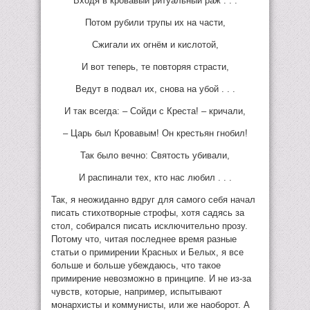
Входя в кровавый ритуальный раж . . .
Потом рубили трупы их на части,
Сжигали их огнём и кислотой,
И вот теперь, те повторяя страсти,
Ведут в подвал их, снова на убой . . .
И так всегда: – Сойди с Креста! – кричали,
– Царь был Кровавым! Он крестьян гнобил!
Так было вечно: Святость убивали,
И распинали тех, кто нас любил . . .
Так, я неожиданно вдруг для самого себя начал
писать стихотворные строфы, хотя садясь за
стол, собирался писать исключительно прозу.
Потому что, читая последнее время разные
статьи о примирении Красных и Белых, я все
больше и больше убеждаюсь, что такое
примирение невозможно в принципе. И не из-за
чувств, которые, например, испытывают
монархисты и коммунисты, или же наоборот. А