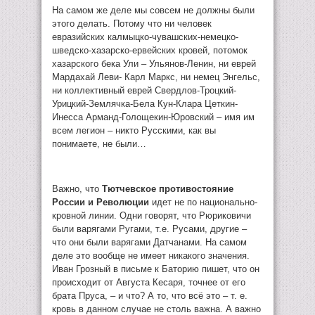
На самом же деле мы совсем не должны были
этого делать. Потому что ни человек
евразийских калмыцко-чувашских-немецко-
шведско-хазарско-ервейских кровей, потомок
хазарского бека Ули – Ульянов-Ленин, ни еврей
Мардахай Леви- Карл Маркс, ни немец Энгельс,
ни коллективный еврей Свердлов-Троцкий-
Урицкий-Землячка-Бела Кун-Клара Цеткин-
Инесса Арманд-Голощекин-Юровский – имя им
всем легион – никто Русскими, как вы
понимаете, не были…
Важно, что
Тютчевское противостояние
России и Революции
идет не по национально-
кровной линии. Одни говорят, что Рюриковичи
были варягами Ругами, т.е. Русами, другие –
что они были варягами Датчанами. На самом
деле это вообще не имеет никакого значения.
Иван Грозный в письме к Баторию пишет, что он
происходит от Августа Кесаря, точнее от его
брата Пруса, – и что? А то, что всё это – т. е.
кровь в данном случае не столь важна. А важно