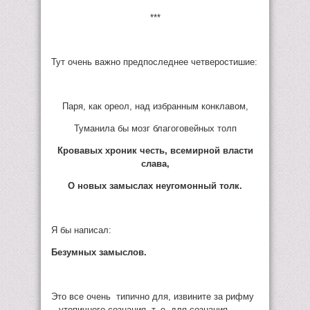
***
Тут очень важно предпоследнее четверостишие:
Паря, как ореол, над избранным конклавом,
Туманила бы мозг благоговейных толп
Кровавых хроник честь, всемирной власти
слава,
О новых замыслах неугомонный толк.
Я бы написал:
Безумных замыслов.
Это все очень типично для, извините за рифму
– утопичного сознания, т. е. для сознания