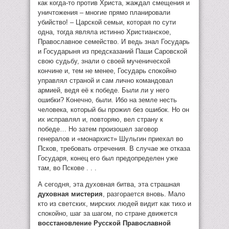
как когда-то против Христа, жаждал смещения и
уничтожения – многие прямо планировали
убийство! – Царской семьи, которая по сути
одна, тогда являла истинно Христианское,
Православное семейство. И ведь знал Государь
и Государыня из предсказаний Паши Саровской
свою судьбу, знали о своей мученической
кончине и, тем не менее, Государь спокойно
управлял страной и сам лично командовал
армией, ведя её к победе. Были ли у него
ошибки? Конечно, были. Ибо на земле несть
человека, который бы прожил без ошибок. Но он
их исправлял и, повторяю, вел страну к
победе… Но затем произошел заговор
генералов и «монархист» Шульгин приехал во
Псков, требовать отречения. В случае же отказа
Государя, конец его был предопределен уже
там, во Пскове . . .
А сегодня, эта духовная битва, эта страшная
духовная мистерия
, разгорается вновь. Мало
кто из светских, мирских людей видит как тихо и
спокойно, шаг за шагом, по стране движется
восстановление Русской Православной