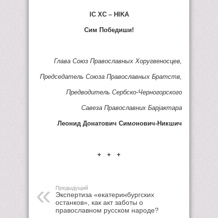
I
С ХС – Н
I
KA
Сим Победиши!
Глава Союз Православных Хоругвеносцев,
Председатель Союза Православных Братств,
Предводитель Сербско-Черногорского
Савеза Православних Барjактара
Леонид Донатович Сим
о
нович-Никшич
+ + +
Предыдущий
Экспертиза «екатеринбургских
останков», как акт заботы о
православном русском народе?