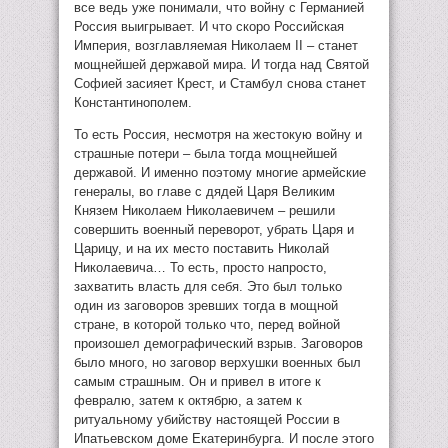
все ведь уже понимали, что войну с Германией
Россия выигрывает. И что скоро Российская
Империя, возглавляемая Николаем II – станет
мощнейшей державой мира. И тогда над Святой
Софией засияет Крест, и Стамбул снова станет
Константинополем.
То есть Россия, несмотря на жестокую войну и
страшные потери – была тогда мощнейшей
державой. И именно поэтому многие армейские
генералы, во главе с дядей Царя Великим
Князем Николаем Николаевичем – решили
совершить военный переворот, убрать Царя и
Царицу, и на их место поставить Николай
Николаевича… То есть, просто напросто,
захватить власть для себя. Это был только
один из заговоров зревших тогда в мощной
стране, в которой только что, перед войной
произошел демографический взрыв. Заговоров
было много, но заговор верхушки военных был
самым страшным. Он и привел в итоге к
февралю, затем к октябрю, а затем к
ритуальному убийству настоящей России в
Ипатьевском доме Екатеринбурга. И после этого