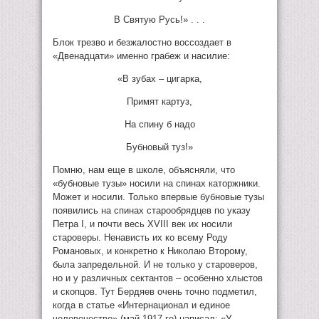
В Святую Русь!» . . .
Блок трезво и безжалостно воссоздает в
«Двенадцати» именно грабеж и насилие:
«В зубах – цигарка,
Примят картуз,
На спину б надо
Бубновый туз!»
Помню, нам еще в школе, объясняли, что
«бубновые тузы» носили на спинах каторжники.
Может и носили. Только впервые бубновые тузы
появились на спинах старообрядцев по указу
Петра I, и почти весь XVIII век их носили
староверы. Ненависть их ко всему Роду
Романовых, и конкретно к Николаю Второму,
была запредельной. И не только у староверов,
но и у различных сектантов – особенно хлыстов
и скопцов. Тут Бердяев очень точно подметил,
когда в статье «Интернационал и единое
человечество» (май 1917-го) написал: «У