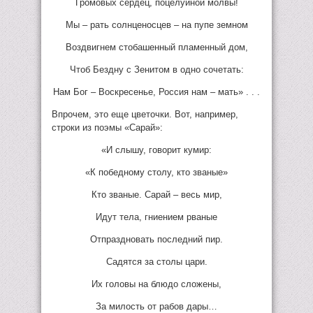
Громовых сердец, поцелуйной молвы!
Мы – рать солнценосцев – на пупе земном
Воздвигнем стобашенный пламенный дом,
Чтоб Бездну с Зенитом в одно сочетать:
Нам Бог – Воскресенье, Россия нам – мать» . . .
Впрочем, это еще цветочки. Вот, например,
строки из поэмы «Сарай»:
«И слышу, говорит кумир:
«К победному столу, кто званые»
Кто званые. Сарай – весь мир,
Идут тела, гниением рваные
Отпраздновать последний пир.
Садятся за столы цари.
Их головы на блюдо сложены,
За милость от рабов дары…