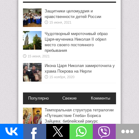
Защитники целомудрия и
нравственности детей России
15 июня, 2021
Чудотворный мироточивый образ
Царя-мученика Николая II обрел
место своего постоянного
пребывания
15 июня, 2021
Икона Царя Николая замироточила у
храма Покрова на Нерли
15 ноября, 2020
Популярно
Свежие
Комменты
Темпоральная структура тетралогии
«Путешествие Глеба» Бориса
Зайцева: библейский ракурс
18 мая, 2023
Николай II кинохроника