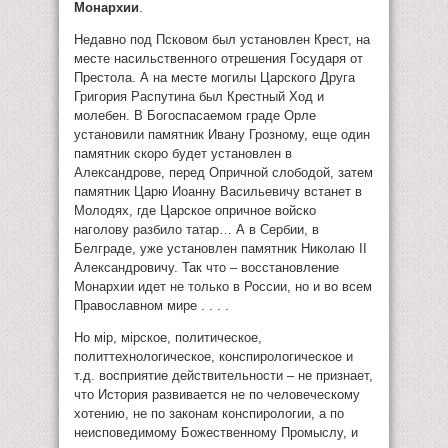
Монархии
.
Недавно под Псковом был установлен Крест, на
месте насильственного отрешения Государя от
Престола. А на месте могилы Царского Друга
Григория Распутина был Крестный Ход и
молебен. В Богоспасаемом граде Орле
установили памятник Ивану Грозному, еще один
памятник скоро будет установлен в
Александрове, перед Опричной слободой, затем
памятник Царю Иоанну Васильевичу встанет в
Молодях, где Царское опричное войско
наголову разбило татар… А в Сербии, в
Белграде, уже установлен памятник Николаю II
Александровичу. Так что – восстановление
Монархии идет не только в России, но и во всем
Православном мире . . . .
Но мiр, мiрское, политическое,
политтехнологическое, конспирологическое и
т.д. восприятие действительности – не признает,
что История развивается не по человеческому
хотению, не по законам конспирологии, а по
неисповедимому Божественному Промыслу, и