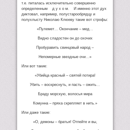
т.е. питалась исключительно совершенно
определенным д у х о м. И именно этот дух
диктовал, например, полустарообрядцу и
полухлысту Николаю Клюеву такие вот строфы:
«Пулемет… Окончание – мед…
Видно сладостен он до охочих
Пробуравить свинцовый народ –
Непомерные звездные очи…»
Или вот такие:
«Убийца красный – святей потира!
Убить – воскреснуть, и пасть – ожить…
Браду морскую, волосья мира
Комунна – пряха скрепляет в нить.»
Или даже такие:
«О, демоны – братья! Отпейте и вы,