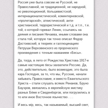
Россия уже была совсем не Русской, не
Православной, не традиционной, не народной,
но революционной, большевистской,
интернационалистической, коминтерновской,
«пролетарской», атеистической, анти-
христианской, террористической и т.д. и т.п., т.е.
той, о которой горевал Ленин, ссылаясь на
деяния и писания Нечаева, иными словами она
стала той, которую так точно описал Федор
Достоевский, в теориях и галлюцинациях
Петруши Верховенского из пророческого
произведения с точным названием «Бесы».
Да, тогда, в лето от Рождества Христова 1917-е
самые настоящие бесы захватили Россию. Да,
это, действительно, было возмездие, это была
кара Господня, за то, что мы, Русские, начали
забывать Православие, и вместо Евангельского
Христа – стали слушать всяких Ренанов, Бруно
Бауэров, ввязались в европейскую мистику
разных Бёме и Сведенборгов, или погрузились в
то или иное Восточное язычество . . .
И весь мiр, весь, так называемый, высший свет,