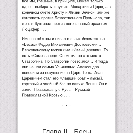
все мы, грешные, в принципе, можем только
одно – выбирать: служить Монархии и Царю, а в
конечном счете Христу и Жизни Вечной, или же
бунтовать против Божественного Промысла, так
же как бунтовал против него главный архангел –
Люцифер . . .
Именно об этом и писал в своих безсмертных
«Бесах» Федор Михайлович Достоевский…
Верховенскому нужен был «Иван-Царевич». То
есть «Самозванец». Он метил на это место
Ставрогина. Но Ставрогин повесился… И тогда
они нашли семью Ульяновых. Александра
повесили за покушение на Царя. Тогда Иван-
Царевичем стал его младший брат – лысый,
картавый и злобный бес по кличке Ленин. Он и
залил Православную Русь – Русской
Православной Кровью . . .
. . .
Глава II.
Бесы