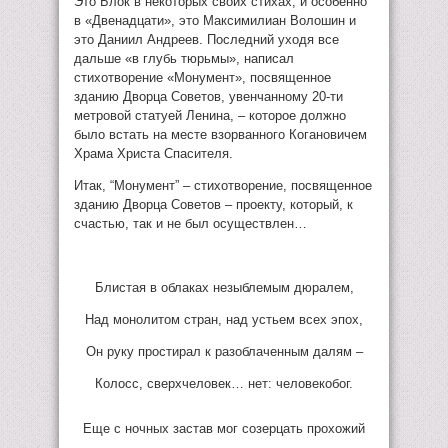
Это Блок в некоторых своих стихах, и особенно
в «Двенадцати», это Максимилиан Волошин и
это Даниил Андреев. Последний уходя все
дальше «в глубь тюрьмы», написал
стихотворение «Монумент», посвященное
зданию Дворца Советов, увенчанному 20-ти
метровой статуей Ленина, – которое должно
было встать на месте взорванного Когановичем
Храма Христа Спасителя.
Итак, “Монумент” – стихотворение, посвященное
зданию Дворца Советов – проекту, который, к
счастью, так и не был осуществлен…
Блистая в облаках незыблемым дюралем,
Над монолитом стран, над устьем всех эпох,
Он руку простирал к разоблаченным далям –
Колосс, сверхчеловек… нет: человекобог.
Еще с ночных застав мог созерцать прохожий