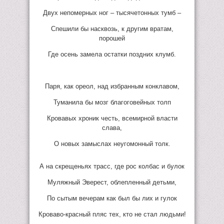
Двух непомерных ног – тысячетонных тумб –
Спешили бы насквозь, к другим вратам,
порошей
Где осень замела остатки поздних клумб.
Паря, как ореол, над избранным конклавом,
Туманила бы мозг благоговейных толп
Кровавых хроник честь, всемирной власти
слава,
О новых замыслах неугомонный толк.
А на скрещеньях трасс, где рос колбас и булок
Муляжный Эверест, облепленный детьми,
По сытым вечерам как был бы лих и гулок
Кроваво-красный пляс тех, кто не стал людьми!