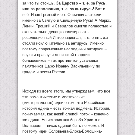
за что ты стоишь.
За Царство – т. е. за Русь,
или за революцию, т. е. за антирусь!
Вот и
всё. Иван Грозный и его Опричнина стояли
именно за Святую и Священную Русь! А Маркс,
Ленин, Троцкий и Свердлов смогли полностью и
окончательно денационализировать
революционный Интернационал, т. е. опять же
стояли исключительно за антирусь. Именно
поэтому современные наследники антируси –
внуки и правнуки ленинской гвардии
большевиков – так противятся установке
памятников Царю Иоанну Васильевичу по
градам и весям России.
Исходя из всего этого, мы утверждаем, что все
эти романтические и мистические
(мистериальные) идеи о том, что Российская
история едина – есть тонкая подмена. История,
понимаемая, как некий слепой поток – конечно
же едина. Но история как борьба Христа с
Велиаром — никак единой быть не может. И
поэтому идеи Соловьева-Блока-Волошина-