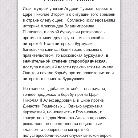
Итак: мудрый ученый Андрей Фурсов говорит о
Царе Николае Втором и о ситуации того времени
в стране следующее: «Согласно исследованиям
историка Александра Владимировича
Пыжикова, в самой буржуазии развивалось
противостояние двух групп – московской и
питерской. Если питерская буржуазия,
банковский капитал были тесно связаны с
правительством, то московская буржуазия,
в
значительной степени старообрядческая
,
доступа к высшей власти практически не имела.
Она-то и начала борьбу против правительства и
питерского сегмента буржуазии».
Но главное – добавим от себя – она начала,
точнее продолжала борьбу против Царя
Николая II Александровича, и шире против
Династии Романовых… Однако буржуазия
буржуазией, но ненависть к Романовым, и
конкретно к Царю Николаю Александровичу
рождалась не определенным социальным
классом, а совершенно конкретной
полустарообрядческой-полусектантской верой,