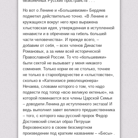
безконечных Русских пространств . . .
Но вот о Ленине и «Большевизме» Бердяев
подметил действительно точно. «В Ленине и
кружащихся вокруг него ярко выражена
хлыстовская идея, утвержденная в иступленной
ненависти и в обречении на гибель большей
части человечества». И прежде всего, –
добавим от себя, – всех членов Династии
Романовых, а за ними всей исторической
Православной России. То что «большевики»
были сектой не вызывает у меня никакого
сомнения. Только корни ее не столько, точнее
не только в старообрядчестве и «хлыстовстве»,
сколько в «Катехизисе революционера»
Нечаева, словами которого о том, что надо
подвести под топор «всю великую ектенью», на
которой поминаются все члены Царской Семьи
– доводили Ленина до иступленного экстаза! И
ведь выполнил завет великого предшественника
– того, с которого наш русский пророк Федор
Достоевский списал образ Петруши
Верховенского в своем безсмертном
произведении под кратким названием – «Бесы» .