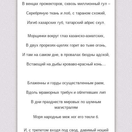
В венцах прожекторов, сквозь миллионный гул –
Серебряную ткань и лоб, с тараном схожий,
Изгиб хазарских губ, татарский абрис скул.
Морщинки вокруг глаз казанско-азиатских,
В двух прорезях-щелях горит во тьме огонь,
И там на самом дне, в провалах бездны адской,
Встающий на дыбы кроваво-красный конь…
Блаженны и горды осуществленным раем,
Вдоль мраморных трибун и облетевших лип
В дни празднеств мировых по шумным
магистралям
Моря народные меж ног его текли б.
И, с трепетом входя под свод, давимый ношей