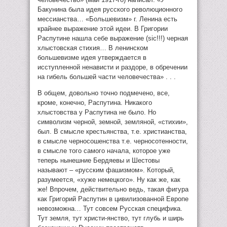
Бакунина была идея русского революционного
мессианства… «Большевизм» г. Ленина есть
крайнее выражение этой идеи. В Григории
Распутине нашла себе выражение (sic!!!) черная
хлыстовская стихия… В ленинском
большевизме идея утверждается в
исступленной ненависти и раздоре, в обречении
на гибель большей части человечества» . . .
В общем, довольно точно подмечено, все,
кроме, конечно, Распутина. Никакого
хлыстовства у Распутина не было. Но
символизм черной, земной, земляной, «стихии»,
был. В смысле крестьянства, т.е. христианства,
в смысле черносошенства т.е. черносотенности,
в смысле того самого начала, которое уже
теперь нынешние Бердяевы и Шестовы
называют – «русским фашизмом». Который,
разумеется, «хуже немецкого». Ну как же, как
же! Впрочем, действительно ведь, такая фигура
как Григорий Распутин в цивилизованной Европе
невозможна… Тут совсем Русская специфика.
Тут земля, тут христи-янство, тут глубь и ширь