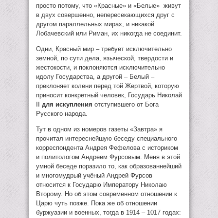
просто потому, что «Красные» и «Белые» живут
в двух совершенно, непересекающихся друг с
другом параллельных мирах, и никакой
Лобачевский или Риман, их никогда не соединит.
Одни, Красный мир – требует исключительно
земной, по сути дела, языческой, твердости и
жестокости, и поклоняются исключительно
идолу Государства, а другой – Белый –
преклоняет колени перед той Жертвой, которую
приносит конкретный человек, Государь Николай
II
для искупления
отступившего от Бога
Русского народа.
Тут в одном из номеров газеты «Завтра» я
прочитал интереснейшую беседу специального
корреспондента Андрея Фефелова с историком
и политологом Андреем Фурсовым. Меня в этой
умной беседе поразило то, как образованнейший
и многомудрый учёный Андрей Фурсов
относится к Государю Императору Николаю
Второму. Но об этом современном отношении к
Царю чуть позже. Пока же об отношении
буржуазии и военных, тогда в 1914 – 1017 годах: