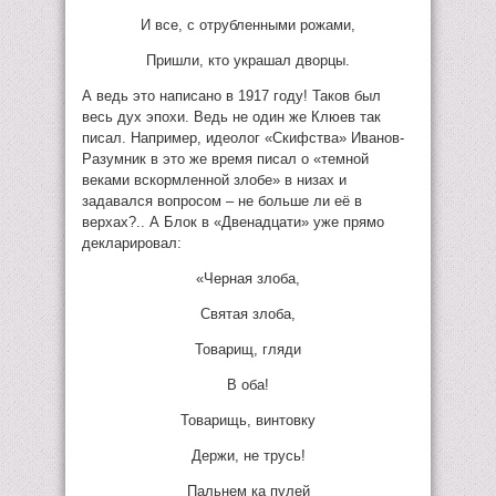
И все, с отрубленными рожами,
Пришли, кто украшал дворцы.
А ведь это написано в 1917 году! Таков был
весь дух эпохи. Ведь не один же Клюев так
писал. Например, идеолог «Скифства» Иванов-
Разумник в это же время писал о «темной
веками вскормленной злобе» в низах и
задавался вопросом – не больше ли её в
верхах?.. А Блок в «Двенадцати» уже прямо
декларировал:
«Черная злоба,
Святая злоба,
Товарищ, гляди
В оба!
Товарищь, винтовку
Держи, не трусь!
Пальнем ка пулей