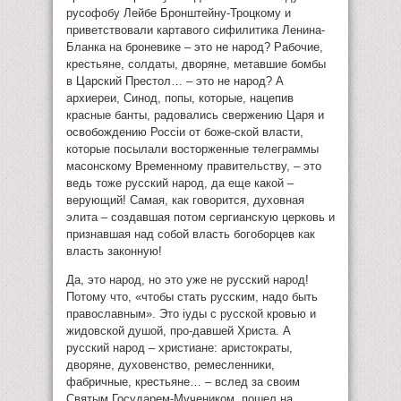
русофобу Лейбе Бронштейну-Троцкому и
приветствовали картавого сифилитика Ленина-
Бланка на броневике – это не народ? Рабочие,
крестьяне, солдаты, дворяне, метавшие бомбы
в Царский Престол… – это не народ? А
архиереи, Синод, попы, которые, нацепив
красные банты, радовались свержению Царя и
освобождению Россiи от боже-ской власти,
которые посылали восторженные телеграммы
масонскому Временному правительству, – это
ведь тоже русский народ, да еще какой –
верующий! Самая, как говорится, духовная
элита – создавшая потом сергианскую церковь и
признавшая над собой власть богоборцев как
власть законную!
Да, это народ, но это уже не русский народ!
Потому что, «чтобы стать русским, надо быть
православным». Это iуды с русской кровью и
жидовской душой, про-давшей Христа. А
русский народ – христиане: аристократы,
дворяне, духовенство, ремесленники,
фабричные, крестьяне… – вслед за своим
Святым Государем-Мучеником, пошел на