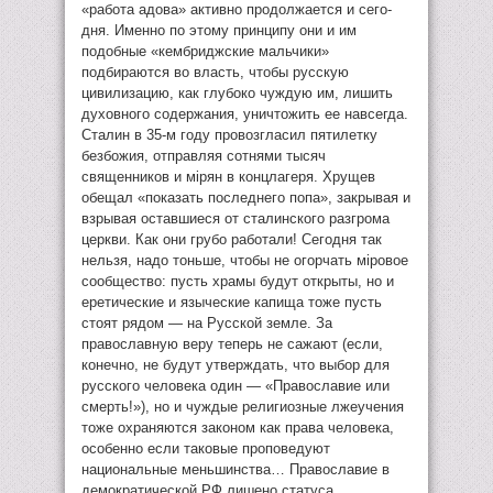
«работа адова» активно продолжается и сего-
дня. Именно по этому принципу они и им
подобные «кембриджские мальчики»
подбираются во власть, чтобы русскую
цивилизацию, как глубоко чуждую им, лишить
духовного содержания, уничтожить ее навсегда.
Сталин в 35-м году провозгласил пятилетку
безбожия, отправляя сотнями тысяч
священников и мiрян в концлагеря. Хрущев
обещал «показать последнего попа», закрывая и
взрывая оставшиеся от сталинского разгрома
церкви. Как они грубо работали! Сегодня так
нельзя, надо тоньше, чтобы не огорчать мiровое
сообщество: пусть храмы будут открыты, но и
еретические и языческие капища тоже пусть
стоят рядом — на Русской земле. За
православную веру теперь не сажают (если,
конечно, не будут утверждать, что выбор для
русского человека один — «Православие или
смерть!»), но и чуждые религиозные лжеучения
тоже охраняются законом как права человека,
особенно если таковые проповедуют
национальные меньшинства… Православие в
демократической РФ лишено статуса