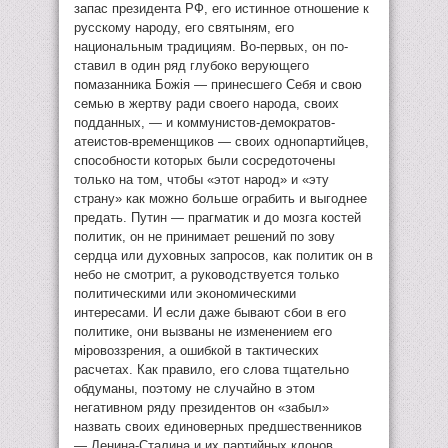
запас президента РФ, его истинное отношение к
русскому народу, его святыням, его
национальным традициям. Во-первых, он по-
ставил в один ряд глубоко верующего
помазанника Божiя — принесшего Себя и свою
семью в жертву ради своего народа, своих
подданных, — и коммунистов-демократов-
атеистов-временщиков — своих однопартийцев,
способности которых были сосредоточены
только на том, чтобы «этот народ» и «эту
страну» как можно больше ограбить и выгоднее
предать. Путин — прагматик и до мозга костей
политик, он не принимает решений по зову
сердца или духовных запросов, как политик он в
небо не смотрит, а руководствуется только
политическими или экономическими
интересами. И если даже бывают сбои в его
политике, они вызваны не изменением его
мiровоззрения, а ошибкой в тактических
расчетах. Как правило, его слова тщательно
обдуманы, поэтому не случайно в этом
негативном ряду президентов он «забыл»
назвать своих единоверных предшественников
— Ленина-Сталина и их партийных клонов,