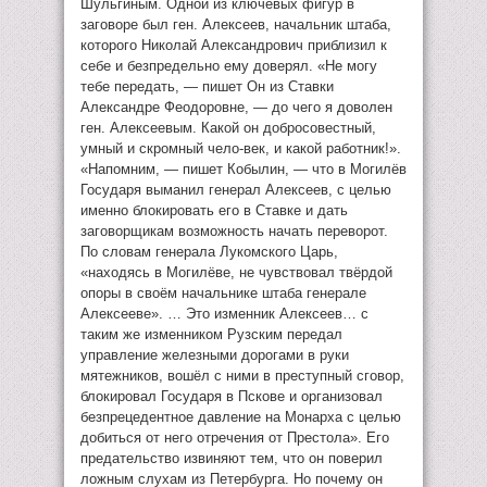
Шульгиным. Одной из ключевых фигур в
заговоре был ген. Алексеев, начальник штаба,
которого Николай Александрович приблизил к
себе и безпредельно ему доверял. «Не могу
тебе передать, — пишет Он из Ставки
Александре Феодоровне, — до чего я доволен
ген. Алексеевым. Какой он добросовестный,
умный и скромный чело-век, и какой работник!».
«Напомним, — пишет Кобылин, — что в Могилёв
Государя выманил генерал Алексеев, с целью
именно блокировать его в Ставке и дать
заговорщикам возможность начать переворот.
По словам генерала Лукомского Царь,
«находясь в Могилёве, не чувствовал твёрдой
опоры в своём начальнике штаба генерале
Алексееве». … Это изменник Алексеев… с
таким же изменником Рузским передал
управление железными дорогами в руки
мятежников, вошёл с ними в преступный сговор,
блокировал Государя в Пскове и организовал
безпрецедентное давление на Монарха с целью
добиться от него отречения от Престола». Его
предательство извиняют тем, что он поверил
ложным слухам из Петербурга. Но почему он