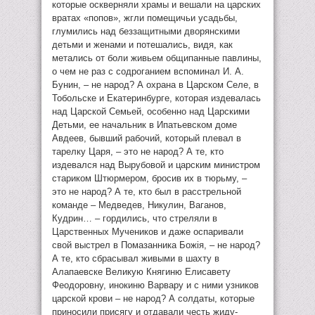
которые оскверняли храмы и вешали на царских
вратах «попов», жгли помещичьи усадьбы,
глумились над беззащитными дворянскими
детьми и женами и потешались, видя, как
метались от боли живьем общипанные павлины,
о чем не раз с содроганием вспоминал И. А.
Бунин, – не народ? А охрана в Царском Селе, в
Тобольске и Екатеринбурге, которая издевалась
над Царской Семьей, особенно над Царскими
Детьми, ее начальник в Ипатьевском доме
Авдеев, бывший рабочий, который плевал в
тарелку Царя, – это не народ? А те, кто
издевался над Вырубовой и царским министром
стариком Штюрмером, бросив их в тюрьму, –
это не народ? А те, кто был в расстрельной
команде – Медведев, Никулин, Ваганов,
Кудрин… – гордились, что стреляли в
Царственных Мучеников и даже оспаривали
свой выстрел в Помазанника Божiя, – не народ?
А те, кто сбрасывал живыми в шахту в
Алапаевске Великую Княгиню Елисавету
Феодоровну, инокиню Варвару и с ними узников
царской крови – не народ? А солдаты, которые
приносили присягу и отдавали честь жиду-