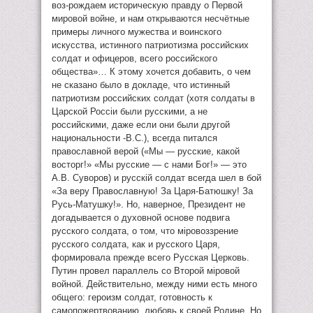
воз-рождаем историческую правду о Первой
мировой войне, и нам открываются несчётные
примеры личного мужества и воинского
искусства, истинного патриотизма российских
солдат и офицеров, всего российского
общества»… К этому хочется добавить, о чем
не сказано было в докладе, что истинный
патриотизм российских солдат (хотя солдаты в
Царской Россiи были русскими, а не
российскими, даже если они были другой
национальности -В.С.), всегда питался
православной верой («Мы — русские, какой
восторг!» «Мы русские — с нами Бог!» — это
А.В. Суворов) и русскiй солдат всегда шел в бой
«За веру Православную! За Царя-Батюшку! За
Русь-Матушку!». Но, наверное, Президент не
догадывается о духовной основе подвига
русского солдата, о том, что мiровоззрение
русского солдата, как и русского Царя,
формировала прежде всего Русская Церковь.
Путин провел параллель со Второй мiровой
войной. Действительно, между ними есть много
общего: героизм солдат, готовность к
самопожертвованию, любовь к своей Родине. Но