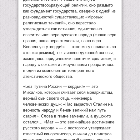
государствообразующей религии, оно размыто
как фундамент государства, сведено к одной из
разновидностей существующих «мiровых
религиозных течений», оно перестало
утверждаться как истинная, единственно
спасительная вера русского народа («наша вера
правая, наша вера отеческая, наша вера
Вселенную утверди!» — тоже могут припаять за
это экстремизм), т.е. лишено духовной основы,
замещаясь юридическим понятием «религия», и
наряду с сектами и лжеучениями превратилось
в один из компонентов толе-рантного
атеистического общества.
«Без Путина России — кердык!» — это
Михалков, который считает себя монархистом,
верный сын своего отца, «инженера
человеческих душ»: «Нас вырастил Сталин на
верность народу и Ленин великий нам путь
озарил». Слова в гимне заменили, а душок-то
остался… «Мат — это величайшее достижение
русского народа!» — с восторгом утверждает
известный кинорежиссер, снижая до плинтуса
культурно-интеллектуальный уровень нашего