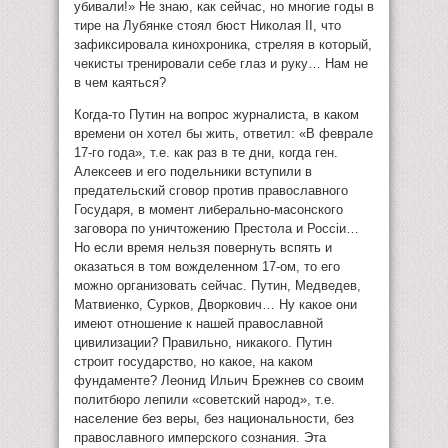
убивали!» Не знаю, как сейчас, но многие годы в
тире на Лубянке стоял бюст Николая II, что
зафиксировала кинохроника, стреляя в который,
чекисты тренировали себе глаз и руку… Нам не
в чем каяться?
Когда-то Путин на вопрос журналиста, в каком
времени он хотел бы жить, ответил: «В феврале
17-го года», т.е. как раз в те дни, когда ген.
Алексеев и его подельники вступили в
предательский сговор против православного
Государя, в момент либерально-масонского
заговора по уничтожению Престола и Россiи…
Но если время нельзя повернуть вспять и
оказаться в том вожделенном 17-ом, то его
можно организовать сейчас. Путин, Медведев,
Матвиенко, Сурков, Дворкович… Ну какое они
имеют отношение к нашей православной
цивилизации? Правильно, никакого. Путин
строит государство, но какое, на каком
фундаменте? Леонид Ильич Брежнев со своим
политбюро лепили «советский народ», т.е.
население без веры, без национальности, без
православного имперского сознания. Эта