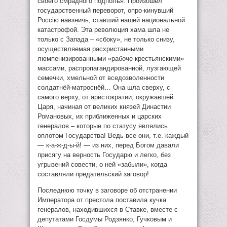
своего смрадного подполья. Произошел
государственный переворот, опро-кинувший
Россiю навзничь, ставший нашей национальной
катастрофой. Эта революция хама шла не
только с Запада – «сбоку», не только снизу,
осуществляемая расхристанными
люмпенизированными «рабоче-крестьянскими»
массами, распропагандированной, лузгающей
семечки, хмельной от вседозволенности
солдатнёй-матроснёй… Она шла сверху, с
самого верху, от аристократии, окружавшей
Царя, начиная от великих князей Династии
Романовых, их приближенных и царских
генералов – которые по статусу являлись
оплотом Государства! Ведь все они, т.е. каждый
— к-а-ж-д-ы-й! — из них, перед Богом давали
присягу на верность Государю и легко, без
угрызений совести, о ней «забыли», когда
составляли предательский заговор!
Последнюю точку в заговоре об отстранении
Императора от престола поставила кучка
генералов, находившихся в Ставке, вместе с
депутатами Госдумы Родзянко, Гучковым и