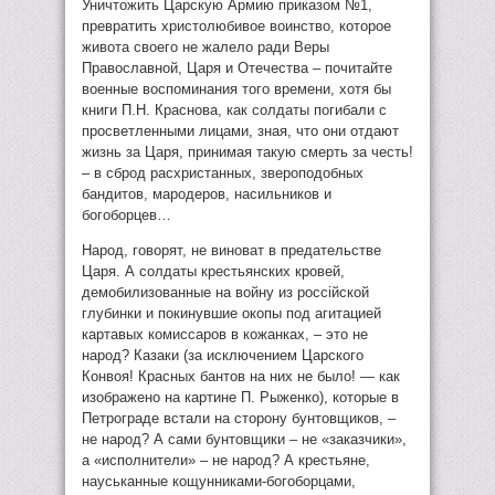
Уничтожить Царскую Армию приказом №1,
превратить христолюбивое воинство, которое
живота своего не жалело ради Веры
Православной, Царя и Отечества – почитайте
военные воспоминания того времени, хотя бы
книги П.Н. Краснова, как солдаты погибали с
просветленными лицами, зная, что они отдают
жизнь за Царя, принимая такую смерть за честь!
– в сброд расхристанных, звероподобных
бандитов, мародеров, насильников и
богоборцев…
Народ, говорят, не виноват в предательстве
Царя. А солдаты крестьянских кровей,
демобилизованные на войну из россiйской
глубинки и покинувшие окопы под агитацией
картавых комиссаров в кожанках, – это не
народ? Казаки (за исключением Царского
Конвоя! Красных бантов на них не было! — как
изображено на картине П. Рыженко), которые в
Петрограде встали на сторону бунтовщиков, –
не народ? А сами бунтовщики – не «заказчики»,
а «исполнители» – не народ? А крестьяне,
науськанные кощунниками-богоборцами,