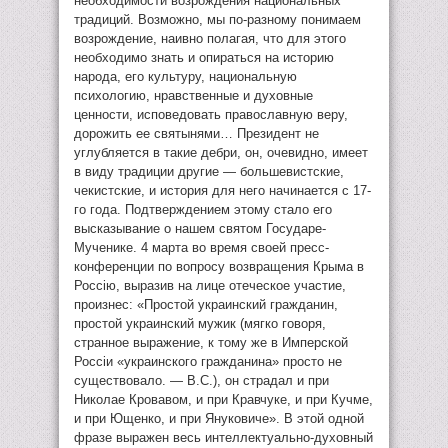
необходимости возрождения национальных
традиций. Возможно, мы по-разному понимаем
возрождение, наивно полагая, что для этого
необходимо знать и опираться на историю
народа, его культуру, национальную
психологию, нравственные и духовные
ценности, исповедовать православную веру,
дорожить ее святынями… Президент не
углубляется в такие дебри, он, очевидно, имеет
в виду традиции другие — большевистские,
чекистские, и история для него начинается с 17-
го года. Подтверждением этому стало его
высказывание о нашем святом Государе-
Мученике. 4 марта во время своей пресс-
конференции по вопросу возвращения Крыма в
Россiю, выразив на лице отеческое участие,
произнес: «Простой украинский гражданин,
простой украинский мужик (мягко говоря,
странное выражение, к тому же в Имперской
Россiи «украинского гражданина» просто не
существовало. — В.С.), он страдал и при
Николае Кровавом, и при Кравчуке, и при Кучме,
и при Ющенко, и при Януковиче». В этой одной
фразе выражен весь интеллектуально-духовный