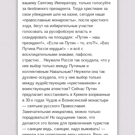
вашему Святому Императору, только голосуйте
за безбожного президента. Тогда христиане за
свои убеждения шли на казни, сегодня наши
«православные монархисты», после крестного
хода, бегут на избирательные участки
голосовать за русофобскую власть и
скандировать на площадях: «Путин – наш
президент!», «Если не Путин – то, кто?!», «Без
Путина Россiи кердык!» – и всё с
восклицательными знаками, пафосно,
страстно… Неужели Россiя так оскудела, что у
нее выбор только между Путиным и
коллективным Навальным? Неужели она так
духовно оскудела, что у нее выбор только
между иудействующим «христианином» и
воинствующим атеистом? Сейчас Путин
предлагает восстановить в Кремле взорванные
в 30-х годах Чудов и Вознесенский монастыри
— святыни русского Православия.
Замечательная инициатива, можно только
порадоваться! Но ощущение такое, что
делается это более для привлечения туристов
— санкции ведь, санкции, надо выживать! —
нежели для укрепления веры народа. Ведь на