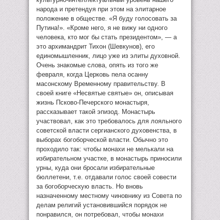
народа и претендуя при этом на элитарное
положение в обществе. «Я буду голосовать за
Путина!». «Кроме него, я не вижу ни одного
человека, кто мог бы стать президентом», — а
это архимандрит Тихон (Шевкунов), его
единомышленник, лицо уже из элиты духовной.
Очень знакомые слова, опять из того же
февраля, когда Церковь пела осанну
масонскому Временному правительству. В
своей книге «Несвятые святые» он, описывая
жизнь Псково-Печерского монастыря,
рассказывает такой эпизод. Монастырь
участвовал, как это требовалось для лояльного
советской власти сергианского духовенства, в
выборах богоборческой власти. Обычно это
проходило так: чтобы монахи не мелькали на
избирательном участке, в монастырь приносили
урны, куда они бросали избирательные
бюллетени, т.е. отдавали голос своей совести
за богоборческую власть. Но вновь
назначенному местному чиновнику из Совета по
делам религий установившийся порядок не
понравился, он потребовал, чтобы монахи