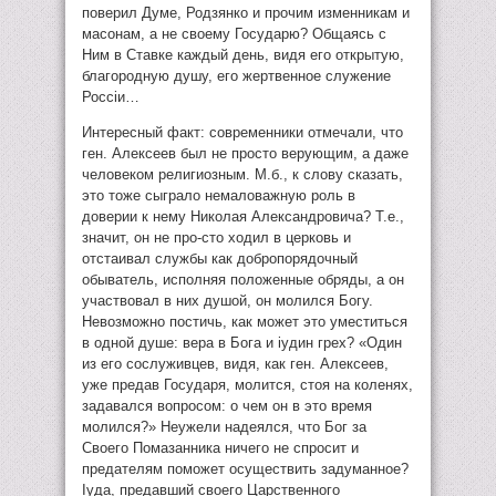
поверил Думе, Родзянко и прочим изменникам и
масонам, а не своему Государю? Общаясь с
Ним в Ставке каждый день, видя его открытую,
благородную душу, его жертвенное служение
Россiи…
Интересный факт: современники отмечали, что
ген. Алексеев был не просто верующим, а даже
человеком религиозным. М.б., к слову сказать,
это тоже сыграло немаловажную роль в
доверии к нему Николая Александровича? Т.е.,
значит, он не про-сто ходил в церковь и
отстаивал службы как добропорядочный
обыватель, исполняя положенные обряды, а он
участвовал в них душой, он молился Богу.
Невозможно постичь, как может это уместиться
в одной душе: вера в Бога и iудин грех? «Один
из его сослуживцев, видя, как ген. Алексеев,
уже предав Государя, молится, стоя на коленях,
задавался вопросом: о чем он в это время
молился?» Неужели надеялся, что Бог за
Своего Помазанника ничего не спросит и
предателям поможет осуществить задуманное?
Iуда, предавший своего Царственного