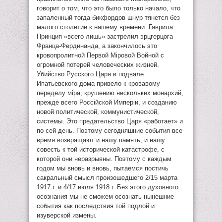
говорит о том, что это было только начало, что
запаленный тогда бикфордов шнур тянется без
малого столетие к нашему времени. Гаврила
Принцип «всего лишь» застрелил эрцгерцога
Франца-Фердинанда, а закончилось это
кровопролитной Первой Мiровой Войной с
огромной потерей человеческих жизней.
Убийство Русского Царя в подвале
Ипатьевского дома привело к кровавому
переделу мiра, крушению нескольких монархий,
прежде всего Россiйской Имперiи, и созданию
новой политической, коммунистической,
системы. Это предательство Царя «работает» и
по сей день. Поэтому сегодняшние события все
время возвращают и нашу память, и нашу
совесть к той исторической катастрофе, с
которой они неразрывны. Поэтому с каждым
годом мы вновь и вновь, пытаемся постичь
сакральный смысл произошедшего 2/15 марта
1917 г. и 4/17 июля 1918 г. Без этого духовного
осознания мы не сможем осознать нынешние
события как последствия той подлой и
изуверской измены.