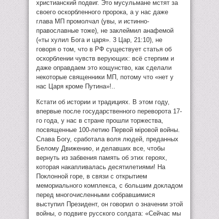
христианский подвиг. Это мусульмане мстят за
своего оскорбленного пророка, а у нас даже
глава МП промолчал (увы, и истинно-
православные тоже), не заклеймил анафемой
(«ты хулил Бога и царя». 3 Цар, 21:10), не
говоря о том, что в РФ существует статья об
оскорблении чувств верующих: всё стерпим и
даже оправдаем это кощунство, как сделали
некоторые священники МП, потому что «нет у
нас Царя кроме Путина»!..
Кстати об истории и традициях. В этом году,
впервые после государственного переворота 17-
го года, у нас в стране прошли торжества,
посвященные 100-летию Первой мiровой войны.
Слава Богу, сработала воля людей, преданных
Белому Движению, и делавших все, чтобы
вернуть из забвения память об этих героях,
которая накапливалась десятилетиями! На
Поклонной горе, в связи с открытием
мемориального комплекса, с большим докладом
перед многочисленными собравшимися
выступил Президент, он говорил о значении этой
войны, о подвиге русского солдата: «Сейчас мы