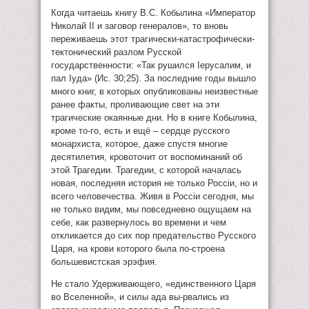
Когда читаешь книгу В.С. Кобылина «Император
Николай II и заговор генералов», то вновь
переживаешь этот трагически-катастрофически-
тектонический разлом Русской
государственности: «Так рушился Iерусалим, и
пал Iуда» (Ис. 30;25). За последние годы вышло
много книг, в которых опубликованы неизвестные
ранее факты, проливающие свет на эти
трагические окаянные дни. Но в книге Кобылина,
кроме то-го, есть и ещё – сердце русского
монархиста, которое, даже спустя многие
десятилетия, кровоточит от воспоминаний об
этой Трагедии. Трагедии, с которой началась
новая, последняя история не только Россiи, но и
всего человечества. Живя в Россiи сегодня, мы
не только видим, мы повседневно ощущаем на
себе, как развернулось во времени и чем
откликается до сих пор предательство Русского
Царя, на крови которого была по-строена
большевистская эрэфия.
Не стало Удерживающего, «единственного Царя
во Вселенной», и силы ада вы-рвались из