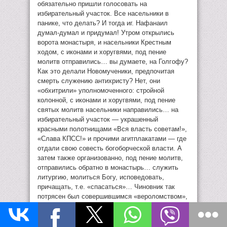
обязательно пришли голосовать на
избирательный участок. Все насельники в
панике, что делать? И тогда иг. Нафанаил
думал-думал и придумал! Утром открылись
ворота монастыря, и насельники Крестным
ходом, с иконами и хоругвями, под пение
молитв отправились… вы думаете, на Голгофу?
Как это делали Новомученики, предпочитая
смерть служению антихристу? Нет, они
«обхитрили» уполномоченного: стройной
колонной, с иконами и хоругвями, под пение
святых молитв насельники направились… на
избирательный участок — украшенный
красными полотнищами «Вся власть советам!»,
«Слава КПСС!» и прочими агитплакатами — где
отдали свою совесть богоборческой власти. А
затем также организованно, под пение молитв,
отправились обратно в монастырь… служить
литургию, молиться Богу, исповедовать,
причащать, т.е. «спасаться»… Чиновник так
потрясен был совершившимся «вероломством»,
что больше на избирательном участке монахи
не голосовали, но — они продолжали делать
это в монастыре! Не только насельники, но и