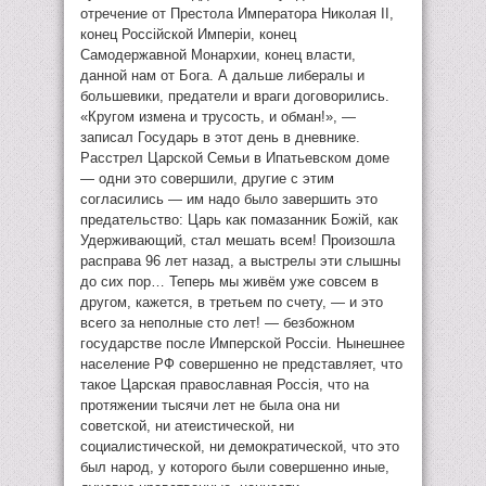
отречение от Престола Императора Николая II,
конец Россiйской Имперiи, конец
Самодержавной Монархии, конец власти,
данной нам от Бога. А дальше либералы и
большевики, предатели и враги договорились.
«Кругом измена и трусость, и обман!», —
записал Государь в этот день в дневнике.
Расстрел Царской Семьи в Ипатьевском доме
— одни это совершили, другие с этим
согласились — им надо было завершить это
предательство: Царь как помазанник Божiй, как
Удерживающий, стал мешать всем! Произошла
расправа 96 лет назад, а выстрелы эти слышны
до сих пор… Теперь мы живём уже совсем в
другом, кажется, в третьем по счету, — и это
всего за неполные сто лет! — безбожном
государстве после Имперской Россiи. Нынешнее
население РФ совершенно не представляет, что
такое Царская православная Россiя, что на
протяжении тысячи лет не была она ни
советской, ни атеистической, ни
социалистической, ни демократической, что это
был народ, у которого были совершенно иные,