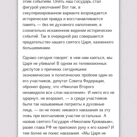
этим событиям. Опять наш Государь стал
фигурой умолчания! Вот так, в
секуляризированном варианте возрождается
историческая правда и восстанавливается
память — без ее духовного наполнения, в
сознательно искаженном видении исторических
событий. Так в очередной раз совершается
предательство нашего святого Царя, казненного
большевиками.
Однако сегодня говорят: в чем нам каяться, мы
Царя не убивали! В одном из телевизионных
диспутов о причинах сегодняшних
экономических и политических проблем один из
его участников, депутат Совета Федерации,
обронил фразу, что «Николая Второго
ненавидели все слои населения». И никто его не
одернул, не возразил, — а среди участников
были так называемые патриоты и духовные
лица, — он не понес никакого наказания за эту
ложь при молчаливом участии остальных. А
назвав святого Государя «Николаем Кровавым»,
разве глава РФ не приложил руку к его казни? И
тем более не понес наказания. «Мы Царя не