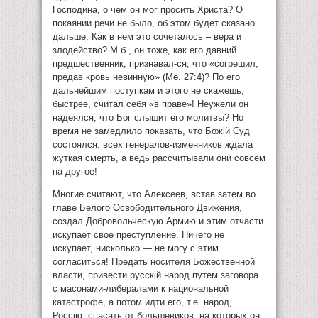
Господина, о чем он мог просить Христа? О
покаянии речи не было, об этом будет сказано
дальше. Как в нем это сочеталось – вера и
злодейство? М.б., он тоже, как его давний
предшественник, признавал-ся, что «согрешил,
предав кровь невинную» (Мѳ. 27:4)? По его
дальнейшим поступкам и этого не скажешь,
быстрее, считал себя «в праве»! Неужели он
надеялся, что Бог слышит его молитвы? Но
время не замедлило показать, что Божiй Суд
состоялся: всех генералов-изменников ждала
жуткая смерть, а ведь рассчитывали они совсем
на другое!
Многие считают, что Алексеев, встав затем во
главе Белого Освободительного Движения,
создал Добровольческую Армию и этим отчасти
искупает свое преступление. Ничего не
искупает, нисколько — не могу с этим
согласиться! Предать носителя Божественной
власти, привести русскiй народ путем заговора
с масонами-либералами к национальной
катастрофе, а потом идти его, т.е. народ,
Россiю, спасать от большевиков, на которых он