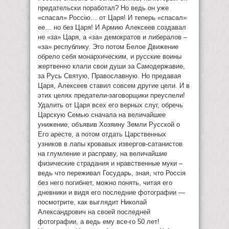
предательски поработал? Но ведь он уже
«спасал» Россiю… от Царя! И теперь «спасал»
ее… но без Царя! И Армию Алексеев создавал
не «за» Царя, а «за» демократов и либералов –
«за» республику. Это потом Белое Движение
обрело себя монархическим, и русские воины
жертвенно клали свои души за Самодержавие,
за Русь Святую, Православную. Но предавая
Царя, Алексеев ставил совсем другие цели. И в
этих целях предатели-заговорщики преуспели!
Удалить от Царя всех его верных слуг, обречь
Царскую Семью сначала на величайшее
унижение, объявив Хозяину Земли Русской о
Его аресте, а потом отдать Царственных
узников в лапы кровавых извергов-сатанистов
на глумление и расправу, на величайшие
физические страдания и нравственные муки –
ведь что переживал Государь, зная, что Россiя
без него погибнет, можно понять, читая его
дневники и видя его последние фотографии —
посмотрите, как выглядит Николай
Александрович на своей последней
фотографии, а ведь ему все-го 50 лет!