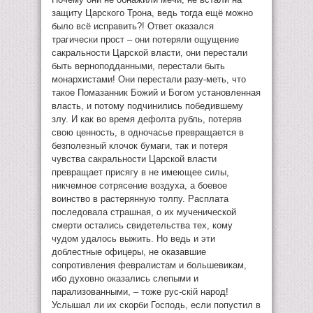
защиту Царского Трона, ведь тогда ещё можно
было всё исправить?! Ответ оказался
трагически прост – они потеряли ощущение
сакральности Царской власти, они перестали
быть верноподданными, перестали быть
монархистами! Они перестали разу-меть, что
такое Помазанник Божий и Богом установленная
власть, и потому подчинились победившему
злу. И как во время дефолта рубль, потеряв
свою ценность, в одночасье превращается в
безполезный клочок бумаги, так и потеря
чувства сакральности Царской власти
превращает присягу в не имеющее силы,
никчемное сотрясение воздуха, а боевое
воинство в растерянную толпу. Расплата
последовала страшная, о их мученической
смерти остались свидетельства тех, кому
чудом удалось выжить. Но ведь и эти
доблестные офицеры, не оказавшие
сопротивления февралистам и большевикам,
ибо духовно оказались слепыми и
парализованными, – тоже рус-скiй народ!
Услышал ли их скорби Господь, если попустил в