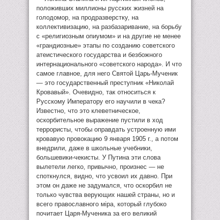
положивших миллионы русских жизней на
голодомор, на продразверстку, на
коллективизацию, на разбазаривание, на борьбу
с «религиозным опиумом» и на другие не менее
«грандиозные» этапы по созданию советского
атеистического государства и безбожного
интернационального «советского народа». И что
самое главное, для него Святой Царь-Мученик
— это государственный преступник «Николай
Кровавый». Очевидно, так относиться к
Русскому Императору его научили в чека?
Известно, что это клеветническое,
оскорбительное выражение пустили в ход
террористы, чтобы оправдать устроенную ими
кровавую провокацию 9 января 1905 г., а потом
внедрили, даже в школьные учебники,
большевики-чекисты. У Путина эти слова
вылетели легко, привычно, произнес — не
споткнулся, видно, что усвоил их давно. При
этом он даже не задумался, что оскорбил не
только чувства верующих нашей страны, но и
всего православного мiра, который глубоко
почитает Царя-Мученика за его великий