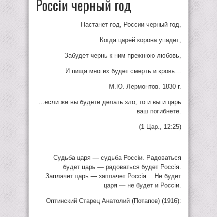
Россiи черный год
Настанет год, России черный год,
Когда царей корона упадет;
Забудет чернь к ним прежнюю любовь,
И пища многих будет смерть и кровь…
М.Ю. Лермонтов. 1830 г.
…если же вы будете делать зло, то и вы и царь
ваш погибнете.
(1 Цар., 12:25)
Судьба царя — судьба Россiи. Радоваться
будет царь — радоваться будет Россiя.
Заплачет царь — заплачет Россiя… Не будет
царя — не будет и Россiи.
Оптинский Старец Анатолий (Потапов) (1916):