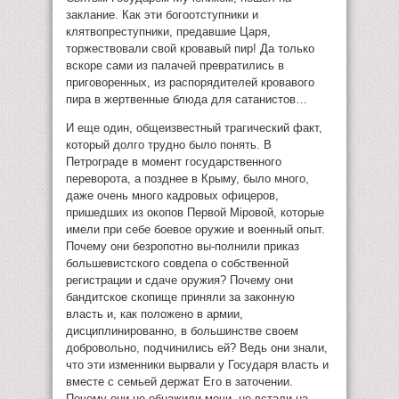
заклание. Как эти богоотступники и
клятвопреступники, предавшие Царя,
торжествовали свой кровавый пир! Да только
вскоре сами из палачей превратились в
приговоренных, из распорядителей кровавого
пира в жертвенные блюда для сатанистов…
И еще один, общеизвестный трагический факт,
который долго трудно было понять. В
Петрограде в момент государственного
переворота, а позднее в Крыму, было много,
даже очень много кадровых офицеров,
пришедших из окопов Первой Мiровой, которые
имели при себе боевое оружие и военный опыт.
Почему они безропотно вы-полнили приказ
большевистского совдепа о собственной
регистрации и сдаче оружия? Почему они
бандитское скопище приняли за законную
власть и, как положено в армии,
дисциплинированно, в большинстве своем
добровольно, подчинились ей? Ведь они знали,
что эти изменники вырвали у Государя власть и
вместе с семьей держат Его в заточении.
Почему они не обнажили мечи, не встали на