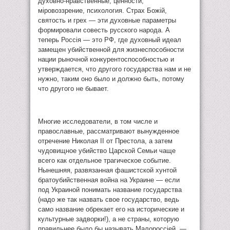
духовно-нравственные, ценности,
мiровоззрение, психология. Страх Божiй,
святость и грех — эти духовные параметры
формировали совесть русского народа. А
теперь Россiя — это РФ, где духовный идеал
замещен убийственной для жизнеспособности
нации рыночной конкурентоспособностью и
утверждается, что другого государства нам и не
нужно, таким оно было и должно быть, потому
что другого не бывает.
Многие исследователи, в том числе и
православные, рассматривают вынужденное
отречение Николая II от Престола, а затем
чудовищное убийство Царской Семьи чаще
всего как отдельное трагическое событие.
Нынешняя, развязанная фашистской хунтой
братоубийственная война на Украине — если
под Украиной понимать название государства
(надо же так назвать свое государство, ведь
само название обрекает его на исторические и
культурные задворки!), а не страны, которую
правильнее было бы называть Малороссiей, —