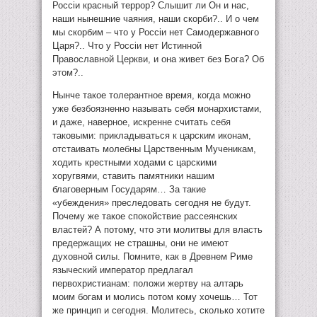
Россiи красный террор? Слышит ли Он и нас,
наши нынешние чаяния, наши скорби?.. И о чем
мы скорбим – что у Россiи нет Самодержавного
Царя?.. Что у Россiи нет Истинной
Православной Церкви, и она живет без Бога? Об
этом?..
Нынче такое толерантное время, когда можно
уже безбоязненно называть себя монархистами,
и даже, наверное, искренне считать себя
таковыми: прикладываться к царским иконам,
отстаивать молебны Царственным Мученикам,
ходить крестными ходами с царскими
хоругвями, ставить памятники нашим
благоверным Государям… За такие
«убеждения» преследовать сегодня не будут.
Почему же такое спокойствие рассеянских
властей? А потому, что эти молитвы для власть
предержащих не страшны, они не имеют
духовной силы. Помните, как в Древнем Риме
языческий император предлагал
первохристианам: положи жертву на алтарь
моим богам и молись потом кому хочешь… Тот
же принцип и сегодня. Молитесь, сколько хотите