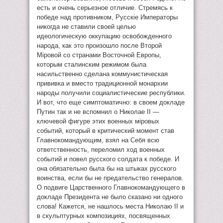
есть и очень серьезное отличие. Стремясь к
победе над противником, Русскiе Императоры
никогда не ставили своей целью
идеологическую оккупацию освобожденного
народа, как это произошло после Второй
Мiровой со странами Восточной Европы,
которым сталинским режимом была
насильственно сделана коммунистическая
прививка и вместо традиционной монархии
народы получили социалистические республики.
И вот, что еще симптоматично: в своем докладе
Путин так и не вспомнил о Николае II —
ключевой фигуре этих военных мiровых
событий, который в критический момент став
Главнокомандующим, взял на Себя всю
ответственность, переломил ход военных
событий и повел русского солдата к победе. И
она обязательно была бы на штыках русского
воинства, если бы не предательство генералов.
О подвиге Царственного Главнокомандующего в
докладе Президента не было сказано ни одного
слова! Кажется, не нашлось места Николаю II и
в скульптурных композициях, посвященных