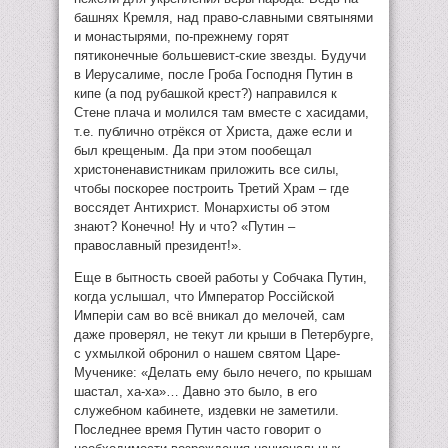
башнях Кремля, над право-славными святынями
и монастырями, по-прежнему горят
пятиконечные большевист-ские звезды. Будучи
в Иерусалиме, после Гроба Господня Путин в
кипе (а под рубашкой крест?) направился к
Стене плача и молился там вместе с хасидами,
т.е. публично отрёкся от Христа, даже если и
был крещеным. Да при этом пообещал
христоненавистникам приложить все силы,
чтобы поскорее построить Третий Храм – где
воссядет Антихрист. Монархисты об этом
знают? Конечно! Ну и что? «Путин –
православный президент!».
Еще в бытность своей работы у Собчака Путин,
когда услышал, что Император Россiйской
Имперiи сам во всё вникал до мелочей, сам
даже проверял, не текут ли крыши в Петербурге,
с ухмылкой обронил о нашем святом Царе-
Мученике: «Делать ему было нечего, по крышам
шастал, ха-ха»… Давно это было, в его
служебном кабинете, издевки не заметили.
Последнее время Путин часто говорит о