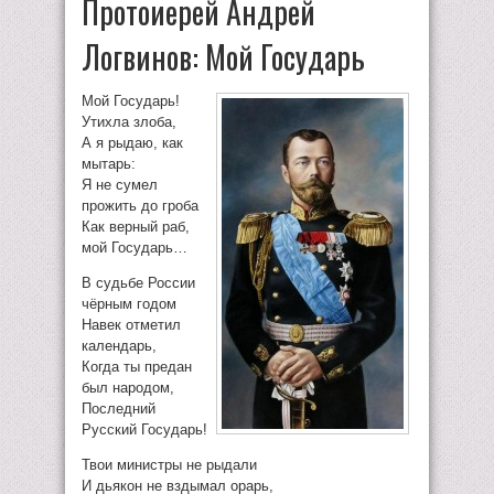
Протоиерей Андрей
Логвинов: Мой Государь
Мой Государь!
Утихла злоба,
А я рыдаю, как
мытарь:
Я не сумел
прожить до гроба
Как верный раб,
мой Государь…
В судьбе России
чёрным годом
Навек отметил
календарь,
Когда ты предан
был народом,
Последний
Русский Государь!
Твои министры не рыдали
И дьякон не вздымал орарь,