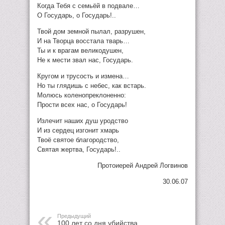
Когда Тебя с семьёй в подвале…
О Государь, о Государь!..
Твой дом земной пылал, разрушен,
И на Творца восстала тварь…
Ты и к врагам великодушен,
Не к мести звал нас, Государь.
Кругом и трусость и измена…
Но ты глядишь с небес, как встарь.
Молюсь коленопреклоненно:
Прости всех нас, о Государь!
Излечит наших душ уродство
И из сердец изгонит хмарь
Твоё святое благородство,
Святая жертва, Государь!..
Протоиерей Андрей Логвинов
30.06.07
Предыдущий
100 лет со дня убийства