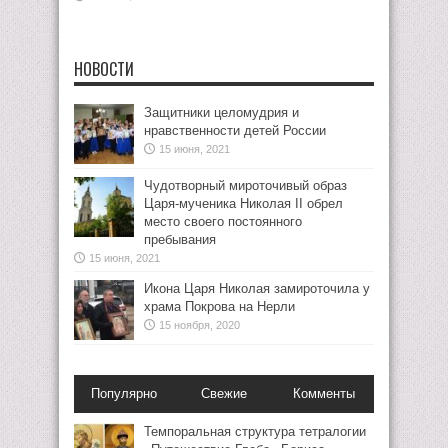
НОВОСТИ
Защитники целомудрия и
нравственности детей России
15 июня, 2021
Чудотворный мироточивый образ
Царя-мученика Николая II обрел
место своего постоянного
пребывания
15 июня, 2021
Икона Царя Николая замироточила у
храма Покрова на Нерли
15 ноября, 2020
Популярно
Свежие
Комменты
Темпоральная структура тетралогии