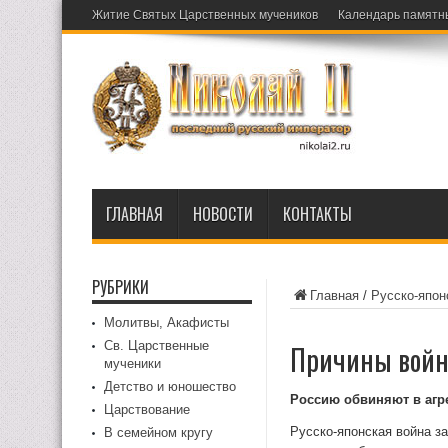
Житие Святых Царственных мучеников
Календарь памятн
ГЛАВНАЯ
НОВОСТИ
КОНТАКТЫ
РУБРИКИ
Главная
/
Русско-япон
Молитвы, Акафисты
Св. Царственные
Причины войны
мученики
Детство и юношество
Россию обвиняют в агре
Царствование
Русско-японская война з
В семейном кругу