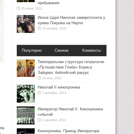
пребывания
15 июня, 2021
Икона Царя Николая замироточила у
храма Покрова на Нерли
15 ноября, 2020
Популярно
Свежие
Комменты
Темпоральная структура тетралогии
«Путешествие Глеба» Бориса
Зайцева: библейский ракурс
18 мая, 2023
,
Николай II кинохроника
1 декабря, 2014
Император Николай II. Кинохроника
событий
1 декабря, 2014
ппа
Кинохроника: Приезд Императора
,