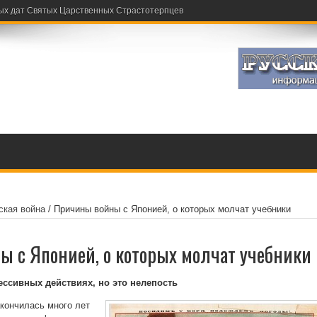
ых дат Святых Царственных Страстотерпцев
ская война
/
Причины войны с Японией, о которых молчат учебники
 с Японией, о которых молчат учебники
ссивных действиях, но это нелепость
акончилась много лет