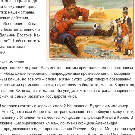
 этого конфликта до
ом спекуляций, цель
стиж нашей страны.
оевые действия,
 объявления войны,
в безответственной и
 Дальнем Востоке. Как
деле? Чтобы ответить
имы некоторые
ния.
ская империя
 круг великих держав. Разумеется, все мы привыкли к словосочетаниям
», «бездарные генералы», «непреодолимые противоречия», «позорные
ным клише, но всё это – слова, а язык сухих цифр говорит совершенно
ли развития промышленности, науки, размер бюджета, масштаб проектов
 начале XX века, и так далее. Вы увидите, что наша страна совершенно
дним из самых развитых государств мира.
й человек мечтать о корочке хлеба? Исключено. Будет ли миллионер
 Нет. Однако нам более ста лет рассказывают пошлейшую сказку о том,
а войну с Японией из-за лесных концессий на границе Китая и Корее. В
ажение «безобразовская клика», по имени офицера Александра
, предложившего идею проникновения России в Корею. Мол, целая гру
вцев», включая, между прочим, великого князя Александра Михайловича