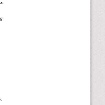
сь
ду
и,