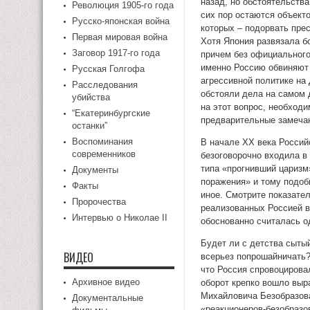
назад, но обстоятельства
Революция 1905-го года
сих пор остаются объект
Русско-японская война
которых – подорвать пре
Первая мировая война
Хотя Япония развязала б
Заговор 1917-го года
причем без официального
именно Россию обвиняют 
Русская Голгофа
агрессивной политике на
Расследования
обстояли дела на самом 
убийства
на этот вопрос, необход
“Екатеринбургские
предварительные замеча
останки”
Воспоминания
В начале XX века Россий
современников
безоговорочно входила в
типа «прогнивший царизм
Документы
поражения» и тому подоб
Факты
иное. Смотрите показате
Пророчества
реализованных Россией в
Интервью о Николае II
обоснованно считалась о
Будет ли с детства сыты
ВИДЕО
всерьез попрошайничать?
что Россия спровоцировал
Архивное видео
оборот крепко вошло выр
Михайловича Безобразова
Документальные
«реакционеров-безобразо