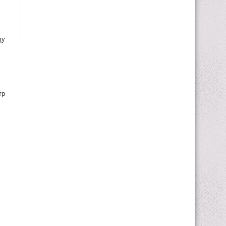
ду
тр