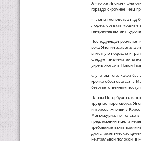
А что же Япония? Она от
гораздо скромнее, чем п
«Планы господства над б
людей, создать мощные а
генерал-адъютант Куропа
Последующая реальная ис
века Япония захватила з
вплотную подошла к гран
следует знаменитая атак
укрепляются в Новой Гви
С учетом того, какой бы
крепко обосноваться в М
безответственным поступк
Планы Петербурга столкн
трудные переговоры. Япо
интересы Японии в Корее
Маньчжурии, но только в
предложения имели нерав
требование взять взаимн
для стратегических целей
нейтральной полосой, в 