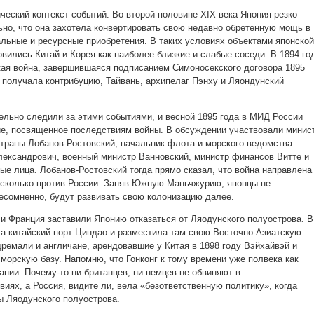
ческий контекст событий. Во второй половине XIX века Япония резко
ьно, что она захотела конвертировать свою недавно обретенную мощь в
альные и ресурсные приобретения. В таких условиях объектами японской
вились Китай и Корея как наиболее близкие и слабые соседи. В 1894 го
кая война, завершившаяся подписанием Симоносекского договора 1895
я получала контрибуцию, Тайвань, архипелаг Пэнху и Ляондунский
льно следили за этими событиями, и весной 1895 года в МИД России
е, посвященное последствиям войны. В обсуждении участвовали минис
траны Лобанов-Ростовский, начальник флота и морского ведомства
лександрович, военный министр Ванновский, министр финансов Витте и
ые лица. Лобанов-Ростовский тогда прямо сказал, что война направлена
, сколько против России. Заняв Южную Маньчжурию, японцы не
несомненно, будут развивать свою колонизацию далее.
 и Франция заставили Японию отказаться от Ляодунского полуострова. В
ла китайский порт Циндао и разместила там свою Восточно-Азиатскую
дремали и англичане, арендовавшие у Китая в 1898 году Вэйхайвэй и
морскую базу. Напомню, что Гонконг к тому времени уже полвека как
нии. Почему-то ни британцев, ни немцев не обвиняют в
иях, а Россия, видите ли, вела «безответственную политику», когда
ы Ляодунского полуострова.