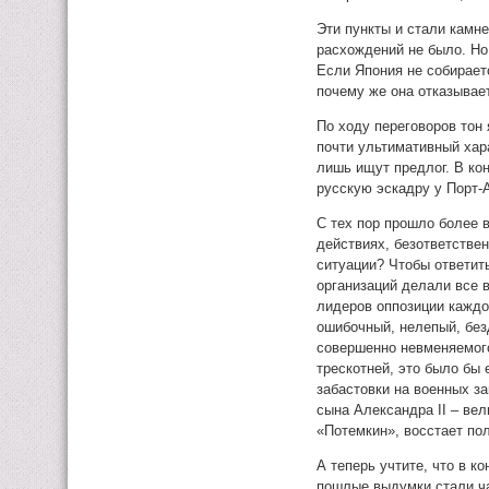
Эти пункты и стали камн
расхождений не было. Но
Если Япония не собирает
почему же она отказывае
По ходу переговоров тон
почти ультимативный хара
лишь ищут предлог. В ко
русскую эскадру у Порт-
С тех пор прошло более 
действиях, безответстве
ситуации? Чтобы ответить
организаций делали все 
лидеров оппозиции каждо
ошибочный, нелепый, бе
совершенно невменяемого
трескотней, это было бы
забастовки на военных з
сына Александра II – ве
«Потемкин», восстает по
А теперь учтите, что в к
пошлые выдумки стали ча