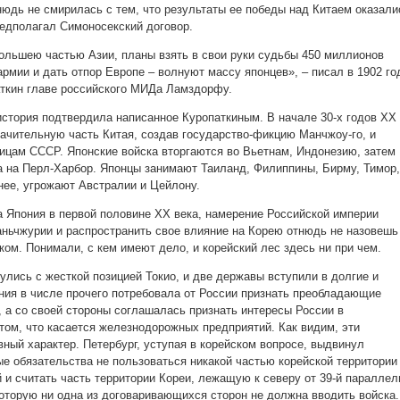
нюдь не смирилась с тем, что результаты ее победы над Китаем оказали
редполагал Симоносекский договор.
ольшею частью Азии, планы взять в свои руки судьбы 450 миллионов
рмии и дать отпор Европе – волнуют массу японцев», – писал в 1902 го
ткин главе российского МИДа Ламздорфу.
тория подтвердила написанное Куропаткиным. В начале 30-х годов XX
начительную часть Китая, создав государство-фикцию Манчжоу-го, и
ицам СССР. Японские войска вторгаются во Вьетнам, Индонезию, затем
а на Перл-Харбор. Японцы занимают Таиланд, Филиппины, Бирму, Тимор,
нее, угрожают Австралии и Цейлону.
ла Япония в первой половине XX века, намерение Российской империи
аньчжурии и распространить свое влияние на Корею отнюдь не назовешь
ом. Понимали, с кем имеют дело, и корейский лес здесь ни при чем.
улись с жесткой позицией Токио, и две державы вступили в долгие и
ния в числе прочего потребовала от России признать преобладающие
, а со своей стороны соглашалась признать интересы России в
 том, что касается железнодорожных предприятий. Как видим, эти
ный характер. Петербург, уступая в корейском вопросе, выдвинул
ые обязательства не пользоваться никакой частью корейской территории
 и считать часть территории Кореи, лежащую к северу от 39-й параллел
которую ни одна из договаривающихся сторон не должна вводить войска.