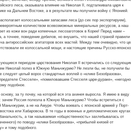
йского леса, оказывала влияние на Николая II, подталкивала царя к
ике на Дальнем Востоке, а в результате мы получили войну с Японией.
асполагает колоссальными запасами леса (до сих пор экспортируем),
невероятным количеством всевозможных минеральных ресурсов, а наш
ет из кожи вон ради копеечных лесозаготовок в Корее! Перед нами –
, а точнее, поведение дебилов, но внушить, что нашей страной правили
ача антироссийских агитаторов всех мастей. Между тем очевидно, что ц
етствовали ее колоссальной мощи, и настоящие причины Русско-японск
есующиеся периодом царствования Николая II встречались со следующи
чем Николай полез в Южную Маньчжурию? Не лезли бы, не получили бы
е следует целый ворох стандартных воплей о «клике Безобразова»,
предателе Стесселе», «помиловавшем Стесселя царе-дураке», «негодн
тому подобное.
основу, за ту почву, на которой вся эта ахинея выросла. Я имею в виду
: зачем Россия полезла в Южную Маньчжурию? Чтобы встретиться с
 Маньчжурии, а не на Амуре. Чтобы воевать с японской армией у Порт-
востока или Хабаровска. В те годы в военных и дипломатических кругах
 банальность, а так называемая «общественность» захлебывалась от
ченного) по поводу «клики Безобразова», «прибылей князей от
у» и тому подобного.