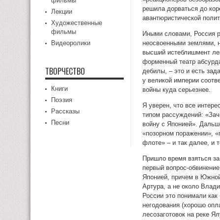
фильмы
решила дорваться до коре
Лекции
авантюристической полит
Художественные
фильмы
Иными словами, Россия р
Видеоролики
неосвоенными землями, 
высший истеблишмент лез
форменный театр абсурда
ТВОРЧЕСТВО
дебилы, – это и есть зад
у великой империи соотв
Книги
войны куда серьезнее.
Поэзия
Я уверен, что все интер
Рассказы
типом рассуждений: «За
Песни
войну с Японией». Дальш
«позорном поражении», «
флоте» – и так далее, и 
Пришло время взяться за 
первый вопрос-обвинение
Японией, причем в Южной
Артура, а не около Влади
России это понимали как
негодования (хорошо опла
лесозаготовок на реке Ял