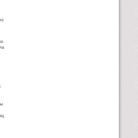
то
ко
ла
к
ны
ец