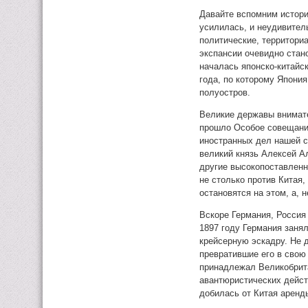
Давайте вспомним истори
усилилась, и неудивител
политические, территори
экспансии очевидно стано
началась японско-китайс
года, по которому Япони
полуостров.
Великие державы внимате
прошло Особое совещани
иностранных дел нашей с
великий князь Алексей А
другие высокопоставленн
не столько против Китая
остановятся на этом, а, 
Вскоре Германия, Россия
1897 году Германия заня
крейсерную эскадру. Не 
превратившие его в свою 
принадлежал Великобрита
авантюристических действ
добилась от Китая аренд