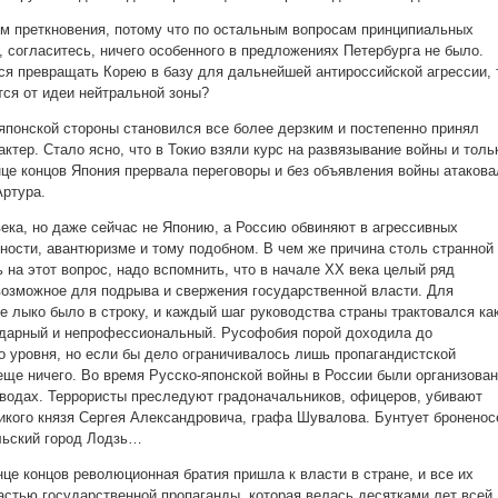
ем преткновения, потому что по остальным вопросам принципиальных
, согласитесь, ничего особенного в предложениях Петербурга не было.
ся превращать Корею в базу для дальнейшей антироссийской агрессии, 
тся от идеи нейтральной зоны?
 японской стороны становился все более дерзким и постепенно принял
ктер. Стало ясно, что в Токио взяли курс на развязывание войны и толь
нце концов Япония прервала переговоры и без объявления войны атакова
Артура.
века, но даже сейчас не Японию, а Россию обвиняют в агрессивных
нности, авантюризме и тому подобном. В чем же причина столь странной
 на этот вопрос, надо вспомнить, что в начале XX века целый ряд
возможное для подрыва и свержения государственной власти. Для
е лыко было в строку, и каждый шаг руководства страны трактовался ка
здарный и непрофессиональный. Русофобия порой доходила до
 уровня, но если бы дело ограничивалось лишь пропагандистской
 еще ничего. Во время Русско-японской войны в России были организова
аводах. Террористы преследуют градоначальников, офицеров, убивают
ликого князя Сергея Александровича, графа Шувалова. Бунтует броненос
льский город Лодзь…
онце концов революционная братия пришла к власти в стране, и все их
стью государственной пропаганды, которая велась десятками лет всей