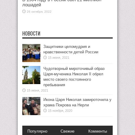
лошадей
26 октября, 2022
НОВОСТИ
Защитники целомудрия и
нравственности детей России
15 июня, 2021
Чудотворный мироточивый образ
Царя-мученика Николая II обрел
место своего постоянного
пребывания
15 июня, 2021
Икона Царя Николая замироточила у
храма Покрова на Нерли
15 ноября, 2020
Популярно
Свежие
Комменты