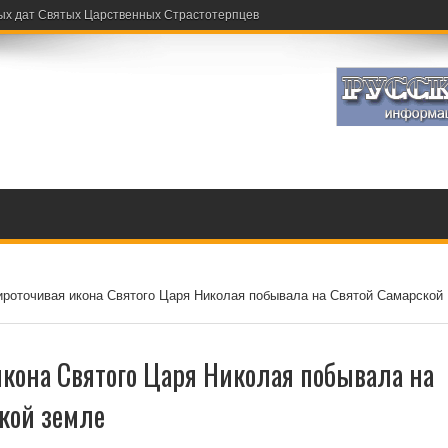
ых дат Святых Царственных Страстотерпцев
роточивая икона Святого Царя Николая побывала на Святой Самарской
кона Святого Царя Николая побывала на
кой земле