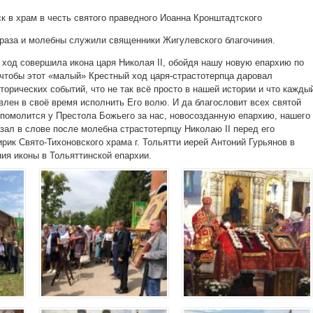
к в храм в честь святого праведного Иоанна Кронштадтского
браза и молебны служили священники Жигулевского благочиния.
ход совершила икона царя Николая II, обойдя нашу новую епархию по
 чтобы этот «малый» Крестный ход царя-страстотерпца даровал
орических событий, что не так всё просто в нашей истории и что кажды
влен в своё время исполнить Его волю. И да благословит всех святой
, помолится у Престола Божьего за нас, новосозданную епархию, нашего
зал в слове после молебна страстотерпцу Николаю II перед его
рик Свято-Тихоновского храма г. Тольятти иерей Антоний Гурьянов в
ия иконы в Тольяттинской епархии.