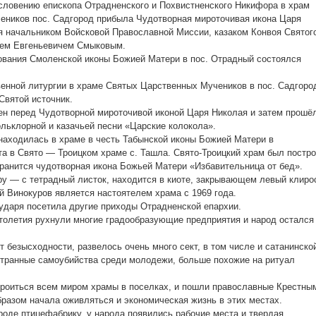
гословению епископа Отрадненского и Похвистненского Никифора в храм
еников пос. Садгород прибыла Чудотворная мироточивая икона Царя
 начальником Войсковой Православной Миссии, казаком Конвоя Святог
рем Евгеньевичем Смыковым.
нования Смоленской иконы Божией Матери в пос. Отрадный состоялся
венной литургии в храме Святых Царственных Мучеников в пос. Садгоро
Святой источник.
н перед Чудотворной мироточивой иконой Царя Николая и затем прошё
ьклорной и казачьей песни «Царские колокола».
 находилась в храме в честь Табынской иконы Божией Матери в
ста в Свято — Троицком храме с. Ташла. Свято-Троицкий храм был постр
 хранится чудотворная икона Божьей Матери «Избавительница от бед».
ру — с тетрадный листок, находится в киоте, закрывающем левый клиро
й Винокуров является настоятелем храма с 1969 года.
ударя посетила другие приходы Отрадненской епархии.
 столетия рухнули многие градообразующие предприятия и народ остался
 безысходности, развелось очень много сект, в том числе и сатанинско
транные самоубийства среди молодежи, больше похожие на ритуал
строиться всем миром храмы в поселках, и пошли православные Крестны
разом начала оживляться и экономическая жизнь в этих местах.
роде птицефабрику, у народа появились рабочие места и твердая