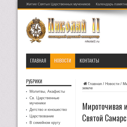
Житие Святых Царственных мучеников
Календарь памятн
ГЛАВНАЯ
НОВОСТИ
КОНТАКТЫ
РУБРИКИ
Главная
/
Новости
/
Ми
земле
Молитвы, Акафисты
Св. Царственные
Мироточивая и
мученики
Детство и юношество
Святой Самарс
Царствование
В семейном кругу