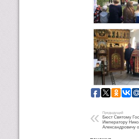
Предыдущий
Бюст Святому Го
Императору Ник
Александровичу 