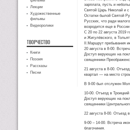
фильмы
зарплата, пусть и неболь
Лекции
Святой Царь Николай и с
Художественные
Остатки былой Святой Ру
фильмы
Русских, что ради малог
Видеоролики
возродится еще в Росси
С 20 по 22 августа 2019 
и Жигулёвского, в Толья
ТВОРЧЕСТВО
II.Маршрут пребывания и
20 августа в 8-00. Встре
Книги
Доступ верующих на покл
Поэзия
священники Преображенск
Рассказы
21 августа в 8-00. Отъе
Песни
квартал — на место стро
В 9-00 был отслужен Мол
10-00. Отъезд в Троицки
Доступ верующих на покл
священники Центральног
22 августа 8-00. Отъезд
9-00 – 14-00. Встреча и
благочиния.