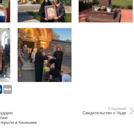
Следующий
сударю
Свидетельство о Чуде
олаю
открыли в Кинешме