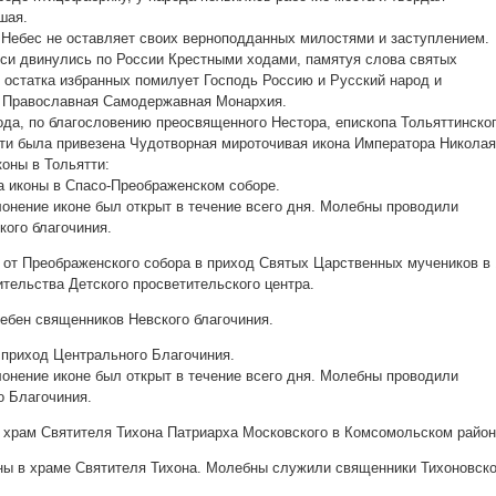
шая.
 Небес не оставляет своих верноподданных милостями и заступлением.
си двинулись по России Крестными ходами, памятуя слова святых
о остатка избранных помилует Господь Россию и Русский народ и
и Православная Самодержавная Монархия.
года, по благословению преосвященного Нестора, епископа Тольяттинско
тти была привезена Чудотворная мироточивая икона Императора Николая
коны в Тольятти:
ча иконы в Спасо-Преображенском соборе.
онение иконе был открыт в течение всего дня. Молебны проводили
ого благочиния.
зд от Преображенского собора в приход Святых Царственных мучеников в 
ительства Детского просветительского центра.
ебен священников Невского благочиния.
й приход Центрального Благочиния.
онение иконе был открыт в течение всего дня. Молебны проводили
о Благочиния.
 в храм Святителя Тихона Патриарха Московского в Комсомольском район
коны в храме Святителя Тихона. Молебны служили священники Тихоновско