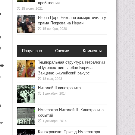
пребывания
15 июня, 2021
о
Икона Царя Николая замироточила у
храма Покрова на Нерли
15 ноября, 2020
д
л
Популярно
Свежие
Комменты
Темпоральная структура тетралогии
оен
«Путешествие Глеба» Бориса
Зайцева: библейский ракурс
с
18 мая, 2023
Николай II кинохроника
1 декабря, 2014
й
Император Николай II. Кинохроника
событий
1 декабря, 2014
ми
Кинохроника: Приезд Императора