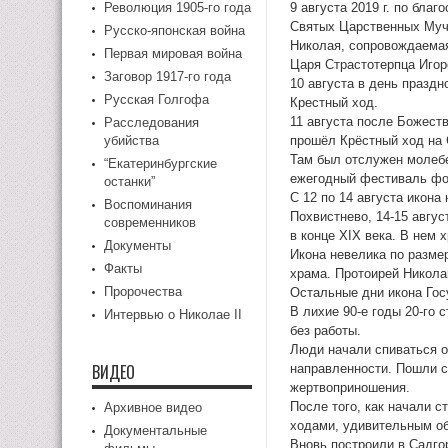
Революция 1905-го года
9 августа 2019 г. по бла
Святых Царственных Муч
Русско-японская война
Николая, сопровождаемая
Первая мировая война
Царя Страстотерпца Иго
Заговор 1917-го года
10 августа в день празд
Русская Голгофа
Крестный ход.
11 августа после Божест
Расследования
убийства
прошёл Крёстный ход на 
Там был отслужен молебе
“Екатеринбургские
ежегодный фестиваль фол
останки”
С 12 по 14 августа икона
Воспоминания
Похвистнево, 14-15 авгу
современников
в конце XIX века. В нем
Документы
Икона невелика по разме
Факты
храма. Протоирей Никола
Пророчества
Остальные дни икона Гос
В лихие 90-е годы 20-го
Интервью о Николае II
без работы.
Люди начали спиваться от
ВИДЕО
направленности. Пошли с
жертвоприношения.
После того, как начали 
Архивное видео
ходами, удивительным об
Документальные
Вновь построили в Садго