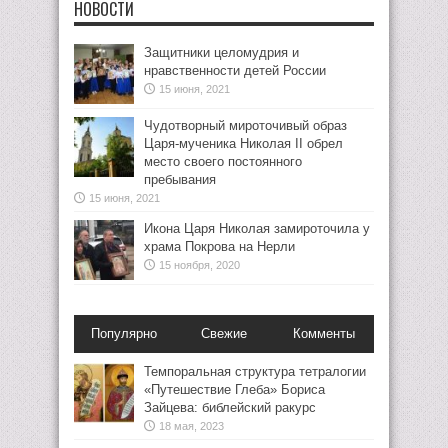
НОВОСТИ
Защитники целомудрия и
нравственности детей России
15 июня, 2021
Чудотворный мироточивый образ
Царя-мученика Николая II обрел
место своего постоянного
пребывания
15 июня, 2021
Икона Царя Николая замироточила у
храма Покрова на Нерли
15 ноября, 2020
Популярно
Свежие
Комменты
Темпоральная структура тетралогии
«Путешествие Глеба» Бориса
Зайцева: библейский ракурс
18 мая, 2023