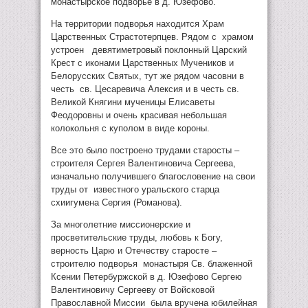
монастырское подворье в д. Юзефово.
На территории подворья находится Храм
Царственных Страстотерпцев. Рядом с храмом
устроен девятиметровый поклонный Царский
Крест с иконами Царственных Мучеников и
Белорусских Святых, тут же рядом часовни в
честь св. Цесаревича Алексия и в честь св.
Великой Княгини мученицы Елисаветы
Феодоровны и очень красивая небольшая
колокольня с куполом в виде короны.
Все это было построено трудами старосты –
строителя Сергея Валентиновича Сергеева,
изначально получившего благословение на свои
труды от известного уральского старца
схиигумена Сергия (Романова).
За многолетние миссионерские и
просветительские труды, любовь к Богу,
верность Царю и Отечеству старосте –
строителю подворья монастыря Св. блаженной
Ксении Петербуржской в д. Юзефово Сергею
Валентиновичу Сергееву от Войсковой
Православной Миссии была вручена юбилейная