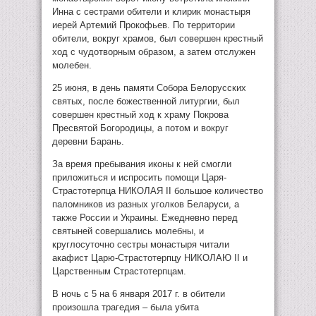
Инна с сестрами обители и клирик монастыря
иерей Артемий Прокофьев. По территории
обители, вокруг храмов, был совершен крестный
ход с чудотворным образом, а затем отслужен
молебен.
25 июня, в день памяти Собора Белорусских
святых, после божественной литургии, был
совершен крестный ход к храму Покрова
Пресвятой Богородицы, а потом и вокруг
деревни Барань.
За время пребывания иконы к ней смогли
приложиться и испросить помощи Царя-
Страстотерпца НИКОЛАЯ II большое количество
паломников из разных уголков Беларуси, а
также России и Украины. Ежедневно перед
святыней совершались молебны, и
круглосуточно сестры монастыря читали
акафист Царю-Страстотерпцу НИКОЛАЮ II и
Царственным Страстотерпцам.
В ночь с 5 на 6 января 2017 г. в обители
произошла трагедия – была убита